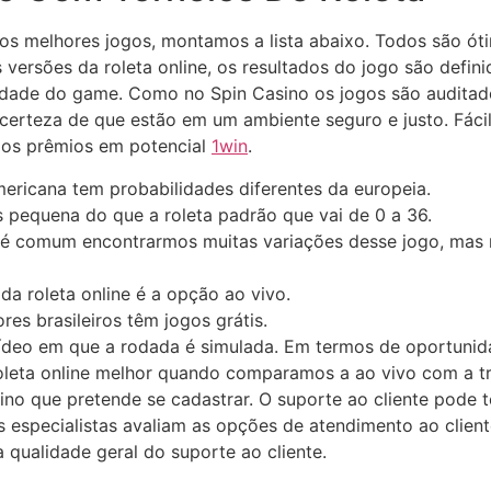
 os melhores jogos, montamos a lista abaixo. Todos são óti
s versões da roleta online, os resultados do jogo são def
stidade do game. Como no Spin Casino os jogos são auditad
 certeza de que estão em um ambiente seguro e justo. Fáci
timos prêmios em potencial
1win
.
mericana tem probabilidades diferentes da europeia.
s pequena do que a roleta padrão que vai de 0 a 36.
il é comum encontrarmos muitas variações desse jogo, mas
a roleta online é a opção ao vivo.
es brasileiros têm jogos grátis.
ídeo em que a rodada é simulada. Em termos de oportunida
roleta online melhor quando comparamos a ao vivo com a tr
ino que pretende se cadastrar. O suporte ao cliente pode 
s especialistas avaliam as opções de atendimento ao client
a qualidade geral do suporte ao cliente.