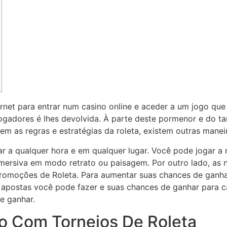
rnet para entrar num casino online e aceder a um jogo que 
gadores é lhes devolvida. À parte deste pormenor e do tam
em as regras e estratégias da roleta, existem outras mane
gar a qualquer hora e em qualquer lugar. Você pode jogar a
mersiva em modo retrato ou paisagem. Por outro lado, as n
romoções de Roleta. Para aumentar suas chances de ganhar
apostas você pode fazer e suas chances de ganhar para ca
e ganhar.
o Com Torneios De Roleta