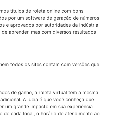
mos títulos de roleta online com bons
inidos por um software de geração de números
os e aprovados por autoridades da indústria
l de aprender, mas com diversos resultados
 nem todos os sites contam com versões que
des de ganho, a roleta virtual tem a mesma
adicional. A ideia é que você conheça que
ter um grande impacto em sua experiência
e de cada local, o horário de atendimento ao