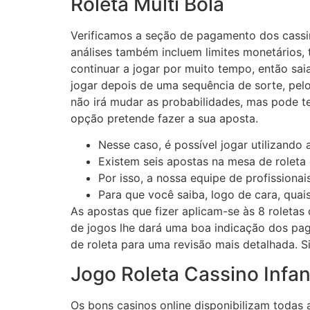
Roleta Multi Bola
Verificamos a seção de pagamento dos cassi
análises também incluem limites monetários,
continuar a jogar por muito tempo, então saia
jogar depois de uma sequência de sorte, pelo
não irá mudar as probabilidades, mas pode te 
opção pretende fazer a sua aposta.
Nesse caso, é possível jogar utilizando 
Existem seis apostas na mesa de rolet
Por isso, a nossa equipe de profissionais
Para que você saiba, logo de cara, quai
As apostas que fizer aplicam-se às 8 roletas
de jogos lhe dará uma boa indicação dos pag
de roleta para uma revisão mais detalhada. 
Jogo Roleta Cassino Infant
Os bons casinos online disponibilizam todas 