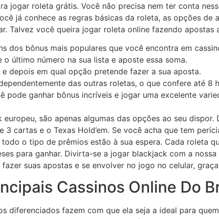
jogar roleta grátis. Você não precisa nem ter conta nesse
ocê já conhece as regras básicas da roleta, as opções de 
ar. Talvez você queira jogar roleta online fazendo apostas 
s dos bônus mais populares que você encontra em cassino 
 o último número na sua lista e aposte essa soma.
r, e depois em qual opção pretende fazer a sua aposta.
dependentemente das outras roletas, o que confere até 8 h
 pode ganhar bônus incríveis e jogar uma excelente varie
ck europeu, são apenas algumas das opções ao seu dispor. 
de 3 cartas e o Texas Hold’em. Se você acha que tem períc
e todo o tipo de prêmios estão à sua espera. Cada roleta 
eses para ganhar. Divirta-se a jogar blackjack com a nossa
fazer suas apostas e se envolver no jogo no celular, graç
incipais Cassinos Online Do Br
rsos diferenciados fazem com que ela seja a ideal para qu