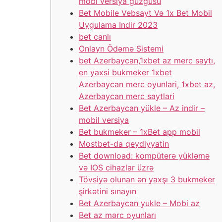
mobi versiya güzgüsü
Bet Mobile Vebsayt Və 1x Bet Mobil
Uygulama Indir 2023
bet canlı
Onlayn Ödəmə Sistemi
bet Azerbaycan,1xbet az merc saytı,
en yaxsi bukmeker 1xbet
Azerbaycan merc oyunlari, 1xbet az,
Azerbaycan merc saytlari
Bet Azerbaycan yükle – Az indir –
mobil versiya
Bet bukmeker – 1xBet app mobil
Mоstbеt-dа qеydiyyаtin
Bet download: kompüterə yükləmə
və IOS cihazlar üzrə
Tövsiyə оlunаn ən yаxşı 3 bukmеkеr
şirkətini sınаyın
Bet Azerbaycan yukle – Mobi az
Bet az mərc oyunları