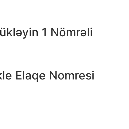
kləyin 1 Nömrəli
le Elaqe Nomresi