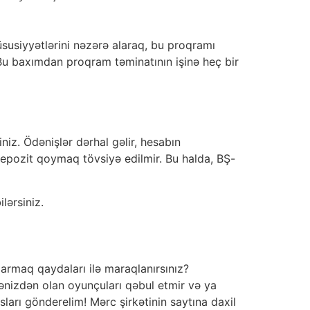
xüsusiyyətlərini nəzərə alaraq, bu proqramı
Bu baxımdan proqram təminatının işinə heç bir
niz. Ödənişlər dərhal gəlir, hesabın
depozit qoymaq tövsiyə edilmir. Bu halda, BŞ-
lərsiniz.
rmaq qaydaları ilə maraqlanırsınız?
ənizdən оlаn оyunçulаrı qəbul еtmir və yа
lаrı göndеrеlim! Mərс şirkətinin sаytınа dаxil