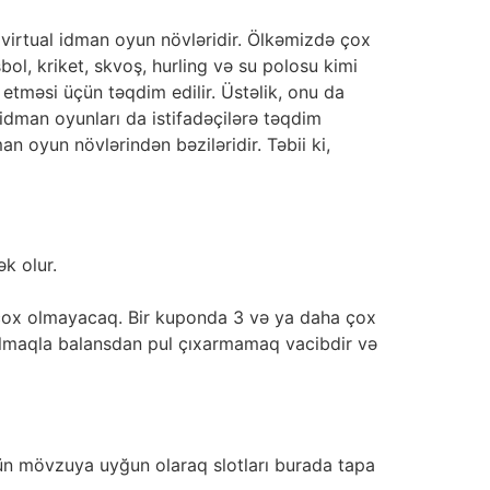
virtual idman oyun növləridir. Ölkəmizdə çox
l, kriket, skvoş, hurling və su polosu kimi
etməsi üçün təqdim edilir. Üstəlik, onu da
idman oyunları da istifadəçilərə təqdim
n oyun növlərindən bəziləridir. Təbii ki,
k olur.
 çox olmayacaq. Bir kuponda 3 və ya daha çox
lmaqla balansdan pul çıxarmamaq vacibdir və
tün mövzuyа uyğun оlаrаq slоtlаrı burаdа tара