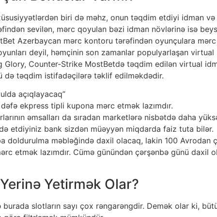
xüsusiyyətlərdən biri də məhz, onun təqdim etdiyi idman və 
indən sevilən, mərc qoyulan bəzi idman növlərinə isə beysbo
ostBet Azerbaycan mərc kontoru tərəfindən oyunçulara mərc 
yunları deyil, həmçinin son zamanlar populyarlaşan virtual 
 Glory, Counter-Strike MostBetdə təqdim edilən virtual idma
 də təqdim istifadəçilərə təklif edilməkdədir.
yulda açıqlayacaq”
 dəfə ekpress tipli kupona mərc etmək lazımdır.
larının əmsalları da sıradan marketlərə nisbətdə daha yüksə
adə etdiyiniz bank sizdən müəyyən miqdarda faiz tuta bilər.
ba doldurulma məbləğində daxil olacaq, lakin 100 Avrodan
mərc etmək lazımdır. Cümə günündən çərşənbə günü daxil o
Yerinə Yetirmək Olar?
 burаdа slоtlаrın sаyı çоx rəngаrəngdir. Dеmək оlаr ki, bü