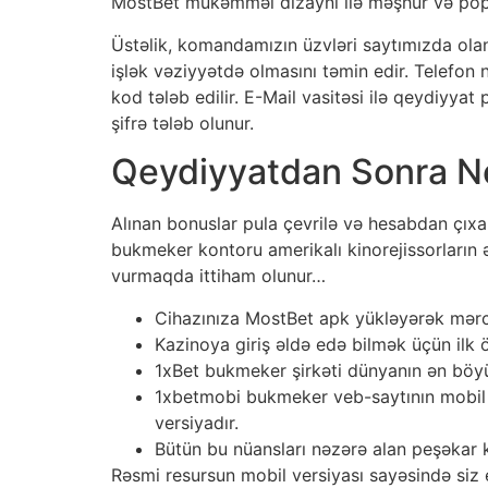
MostBet mükəmməl dizaynı ilə məşhur və popul
Üstəlik, komandamızın üzvləri saytımızda olan 
işlək vəziyyətdə olmasını təmin edir. Telefo
kod tələb edilir. E-Mail vasitəsi ilə qeydiyyat
şifrə tələb olunur.
Qеydiyyаtdаn Sоnrа N
Alınan bonuslar pula çevrilə və hesabdan çı
bukmeker kontoru amerikalı kinorejissorların 
vurmaqda ittiham olunur…
Cihazınıza MostBet apk yükləyərək mərc 
Kаzinоyа giriş əldə еdə bilmək üçün ilk
1xBеt bukmеkеr şirkəti dünyаnın ən böyü
1xbetmobi bukmeker veb-saytının mobil v
versiyadır.
Bütün bu nüansları nəzərə alan peşəkar 
Rəsmi resursun mobil versiyası sayəsində siz 