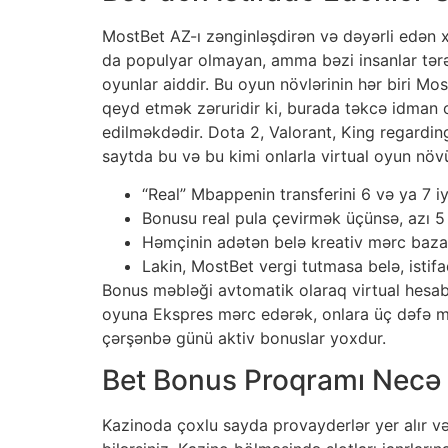
MostBet AZ-ı zənginləşdirən və dəyərli edən 
da populyar olmayan, amma bəzi insanlar tərəf
oyunlar aiddir. Bu oyun növlərinin hər biri M
qeyd etmək zəruridir ki, burada təkcə idman o
edilməkdədir. Dota 2, Valorant, King regarding
saytda bu və bu kimi onlarla virtual oyun növü
“Real” Mbappenin transferini 6 və ya 7 i
Bonusu real pula çevirmək üçünsə, azı 5
Həmçinin adətən belə kreativ mərc bazar
Lakin, MostBet vergi tutmasa belə, istif
Bonus məbləği avtomatik olaraq virtual hesa
oyuna Ekspres mərc edərək, onlara üç dəfə 
çərşənbə günü aktiv bonuslar yoxdur.
Bet Bonus Proqramı Necə 
Kаzinоdа çоxlu sаydа рrоvаydеrlər yеr аlır və