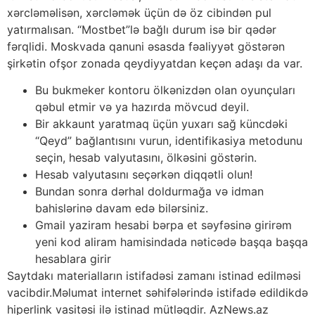
xərcləməlisən, xərcləmək üçün də öz cibindən pul
yatırmalısan. “Mostbet”lə bağlı durum isə bir qədər
fərqlidi. Moskvada qanuni əsasda fəaliyyət göstərən
şirkətin ofşor zonada qeydiyyatdan keçən adaşı da var.
Bu bukmeker kontoru ölkənizdən olan oyunçuları
qəbul etmir və ya hazırda mövcud deyil.
Bir akkaunt yaratmaq üçün yuxarı sağ küncdəki
“Qeyd” bağlantısını vurun, identifikasiya metodunu
seçin, hesab valyutasını, ölkəsini göstərin.
Hesab valyutasını seçərkən diqqətli olun!
Bundan sonra dərhal doldurmağa və idman
bahislərinə davam edə bilərsiniz.
Gmail yaziram hesabi bərpa et səyfəsinə girirəm
yeni kod aliram hamisindada nəticədə başqa başqa
hesablara girir
Saytdakı materialların istifadəsi zamanı istinad edilməsi
vacibdir.Məlumat internet səhifələrində istifadə edildikdə
hiperlink vasitəsi ilə istinad mütləqdir. AzNews.az