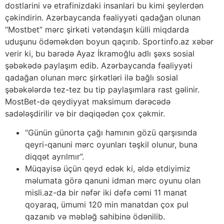
dostlarini və etrafinizdaki insanlari bu kimi şeylerdən
çəkindirin. Azərbaycanda fəaliyyəti qadağan olunan
“Mostbet” mərc şirkəti vətəndaşın külli miqdarda
uduşunu ödəməkdən boyun qaçırıb. Sportinfo.az xəbər
verir ki, bu barədə Ayaz İkramoğlu adlı şəxs sosial
şəbəkədə paylaşım edib. Azərbaycanda fəaliyyəti
qadağan olunan mərc şirkətləri ilə bağlı sosial
şəbəkələrdə tez-tez bu tip paylaşımlara rast gəlinir.
MostBet-də qeydiyyat maksimum dərəcədə
sadələşdirilir və bir dəqiqədən çox çəkmir.
“Günün günorta çağı hamının gözü qarşısında
qeyri-qanuni mərc oyunları təşkil olunur, buna
diqqət ayrılmır”.
Müqayisə üçün qeyd edək ki, əldə etdiyimiz
məlumata görə qanuni idman mərc oyunu olan
misli.az-da bir nəfər iki dəfə cəmi 11 manat
qoyaraq, ümumi 120 min manatdan çox pul
qazanıb və məbləğ sahibinə ödənilib.