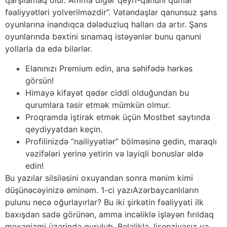
qarşılamaq olur. Amma digər qeyri-qanuni qumar
fəaliyyətləri yolverilməzdir”. Vətəndaşlar qanunsuz şans
oyunlarına inandıqca dələduzluq halları da artır. Şans
oyunlarında bəxtini sınamaq istəyənlər bunu qanuni
yollarla da edə bilərlər.
Elanınızı Premium edin, ana səhifədə hərkəs
görsün!
Himayə kifayət qədər ciddi olduğundan bu
qurumlara təsir etmək mümkün olmur.
Proqramda iştirak etmək üçün Mostbet saytında
qeydiyyatdan keçin.
Profilinizdə “nailiyyətlər” bölməsinə gedin, maraqlı
vəzifələri yerinə yetirin və layiqli bonuslar əldə
edin!
Bu yazılar silsiləsini oxuyandan sonra mənim kimi
düşünəcəyinizə əminəm. 1-ci yazıAzərbaycanlıların
pulunu necə oğurlayırlar? Bu iki şirkətin fəaliyyəti ilk
baxışdan sadə görünən, amma incəliklə işləyən fırıldaq
mexanizmi üzərində qurulub. Beləliklə, lisenziyasız və