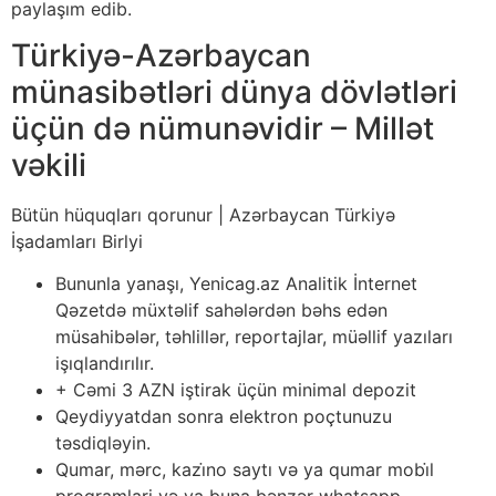
paylaşım edib.
Türkiyə-Azərbaycan
münasibətləri dünya dövlətləri
üçün də nümunəvidir – Millət
vəkili
Bütün hüquqları qorunur | Azərbaycan Türkiyə
İşadamları Birlyi
Bununla yanaşı, Yenicag.az Analitik İnternet
Qəzetdə müxtəlif sahələrdən bəhs edən
müsahibələr, təhlillər, reportajlar, müəllif yazıları
işıqlandırılır.
+ Cəmi 3 AZN iştirak üçün minimal depozit
Qeydiyyatdan sonra elektron poçtunuzu
təsdiqləyin.
Qumar, mərc, kazi̇no saytı və ya qumar mobi̇l