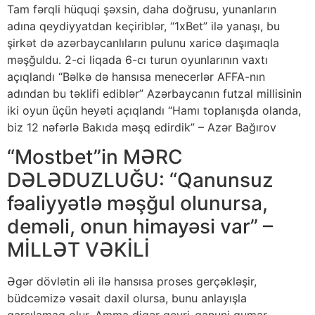
Tam fərqli hüquqi şəxsin, daha doğrusu, yunanların
adına qeydiyyatdan keçiriblər, “1xBet” ilə yanaşı, bu
şirkət də azərbaycanlıların pulunu xaricə daşımaqla
məşğuldu. 2-ci liqada 6-cı turun oyunlarının vaxtı
açıqlandı “Bəlkə də hansısa menecerlər AFFA-nın
adından bu təklifi ediblər” Azərbaycanın futzal millisinin
iki oyun üçün heyəti açıqlandı “Hamı toplanışda olanda,
biz 12 nəfərlə Bakıda məşq edirdik” – Azər Bağırov
“Mostbet”in MƏRC
DƏLƏDUZLUĞU: “Qanunsuz
fəaliyyətlə məşğul olunursa,
deməli, onun himayəsi var” –
MİLLƏT VƏKİLİ
Əgər dövlətin əli ilə hansısa proses gerçəkləşir,
büdcəmizə vəsait daxil olursa, bunu anlayışla