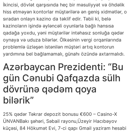
İkincisi, dövlət qarşısında heç bir məsuliyyət və öhdəlik
hiss etməyən kontorlar müştərilərə ən geniş xidmətlər, o
sıradan onlayn kazino da təklif edir. Təbii ki, belə
kazinoların işində əyləncəli oyunlarla bağlı hansısa
qadağa yoxdu, yəni müştərilər intəhasız sonluğa qədər
oynaya və uduza bilərlər. Ölkəsinin vergi orqanlarında
problemlə üzləşən istənilən müştəri artıq kontorun
yardımına bel bağlamamalı, günahı özündə axtarmalıdı.
Azərbaycan Prezidenti: “Bu
gün Cənubi Qafqazda sülh
dövrünə qədəm qoya
bilərik”
25% qədər Təkrar depozit bonusu €600 – Casino-X
ÜNVANBakı şəhəri, Səbail rayonu,Üzeyir Hacıbəyov
küçəsi, 84 Hökumət Evi, 7-ci qapı Gmail yaziram hesabi