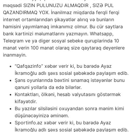
məqsədi SIZIN PULUNUZU ALMAQDIR , SIZƏ PUL
QAZANDIRMAQ YOX. İnanilmaz miqdarda ferqli ferqi
internet ortamlarından şikayətlər alırıq və bunların
hamisini yayımlamaq imkanımız olmur. Bu cür saytlara
bank kartinizi məlumatlarını yazmayın. Whatsapp,
Teleqram ve ya diger sosyal sebeke quruplarinda 10
manat verin 100 manat olaraq size qaytaraq deyenlere
inanmayin.
“Qafqazinfo” xəbər verir ki, bu barədə Ayaz
İkramoğlu adlı şəxs sosial şəbəkədə paylaşım edib.
Şans oyunlarında bəxtini sınamaq istəyənlər bunu
qanuni yollarla da edə bilərlər.
Kontaktları, ölkəni, hesab valyutasını göstərmək
kifayətdir.
Bu yazılar silsiləsini oxuyandan sonra mənim kimi
düşünəcəyinizə əminəm.
Sportinfo.az xəbər verir ki, bu barədə Ayaz
İkramoğlu adlı şəxs sosial şəbəkədə paylaşım edib.