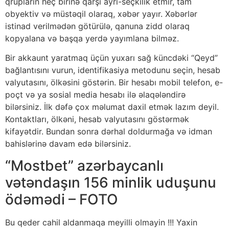
qrupların heç birinə qarşı ayrı-seçkilik etmir, tam
obyektiv və müstəqil olaraq, xəbər yayır. Xəbərlər
istinad verilmədən götürülə, qanuna zidd olaraq
kopyalana və başqa yerdə yayımlana bilməz.
Bir akkaunt yaratmaq üçün yuxarı sağ küncdəki “Qeyd”
bağlantısını vurun, identifikasiya metodunu seçin, hesab
valyutasını, ölkəsini göstərin. Bir hesabı mobil telefon, e-
poçt və ya sosial media hesabı ilə əlaqələndirə
bilərsiniz. İlk dəfə çox məlumat daxil etmək lazım deyil.
Kontaktları, ölkəni, hesab valyutasını göstərmək
kifayətdir. Bundan sonra dərhal doldurmağa və idman
bahislərinə davam edə bilərsiniz.
“Mostbet” azərbaycanlı
vətəndaşın 156 minlik uduşunu
ödəmədi – FOTO
Bu qeder cahil aldanmaqa meyilli olmayin !!! Yaxin