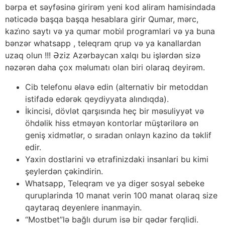
bərpa et səyfəsinə girirəm yeni kod aliram hamisindada
nəticədə başqa başqa hesablara girir Qumar, mərc,
kazi̇no saytı və ya qumar mobi̇l programlari və ya buna
bənzər whatsapp , teleqram qrup və ya kanallardan
uzaq olun !!! Əziz Azərbaycan xalqı bu işlərdən sizə
nəzərən daha çox məlumatı olan biri olaraq deyirəm.
Cib telefonu əlavə edin (alternativ bir metoddan
istifadə edərək qeydiyyata alındıqda).
İkincisi, dövlət qarşısında heç bir məsuliyyət və
öhdəlik hiss etməyən kontorlar müştərilərə ən
geniş xidmətlər, o sıradan onlayn kazino da təklif
edir.
Yaxin dostlarini və etrafinizdaki insanlari bu kimi
şeylerdən çəkindirin.
Whatsapp, Teleqram ve ya diger sosyal sebeke
quruplarinda 10 manat verin 100 manat olaraq size
qaytaraq deyenlere inanmayin.
“Mostbet”lə bağlı durum isə bir qədər fərqlidi.