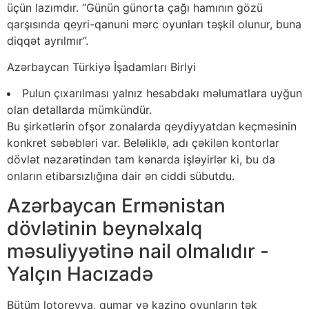
üçün lazımdır. “Günün günorta çağı hamının gözü
qarşısında qeyri-qanuni mərc oyunları təşkil olunur, buna
diqqət ayrılmır”.
Azərbaycan Türkiyə İşadamları Birlyi
Pulun çıxarılması yalnız hesabdakı məlumatlara uyğun
olan detallarda mümkündür.
Bu şirkətlərin ofşor zonalarda qeydiyyatdan keçməsinin
konkret səbəbləri var. Beləliklə, adı çəkilən kontorlar
dövlət nəzarətindən tam kənarda işləyirlər ki, bu da
onların etibarsızlığına dair ən ciddi sübutdu.
Azərbaycan Ermənistan
dövlətinin beynəlxalq
məsuliyyətinə nail olmalıdır -
Yalçın Hacızadə
Bütüm lotoreyya, qumar və kazino oyunların tək