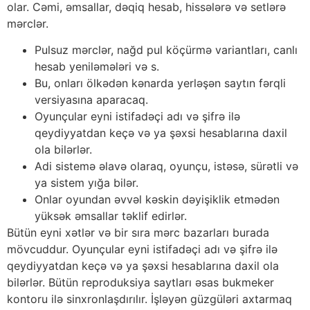
olar. Cəmi, əmsallar, dəqiq hesab, hissələrə və setlərə
mərclər.
Pulsuz mərclər, nağd pul köçürmə variantları, canlı
hesab yeniləmələri və s.
Bu, onları ölkədən kənarda yerləşən saytın fərqli
versiyasına aparacaq.
Oyunçular eyni istifadəçi adı və şifrə ilə
qeydiyyatdan keçə və ya şəxsi hesablarına daxil
ola bilərlər.
Adi sistemə əlavə olaraq, oyunçu, istəsə, sürətli və
ya sistem yığa bilər.
Onlar oyundan əvvəl kəskin dəyişiklik etmədən
yüksək əmsallar təklif edirlər.
Bütün eyni xətlər və bir sıra mərc bazarları burada
mövcuddur. Oyunçular eyni istifadəçi adı və şifrə ilə
qeydiyyatdan keçə və ya şəxsi hesablarına daxil ola
bilərlər. Bütün reproduksiya saytları əsas bukmeker
kontoru ilə sinxronlaşdırılır. İşləyən güzgüləri axtarmaq