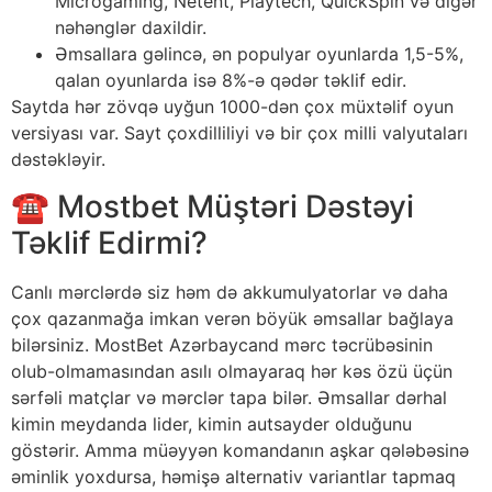
Microgaming, Netent, Playtech, QuickSpin və digər
nəhənglər daxildir.
Əmsallara gəlincə, ən populyar oyunlarda 1,5-5%,
qalan oyunlarda isə 8%-ə qədər təklif edir.
Saytda hər zövqə uyğun 1000-dən çox müxtəlif oyun
versiyası var. Sayt çoxdilliliyi və bir çox milli valyutaları
dəstəkləyir.
☎ Mostbet Müştəri Dəstəyi
Təklif Edirmi?
Canlı mərclərdə siz həm də akkumulyatorlar və daha
çox qazanmağa imkan verən böyük əmsallar bağlaya
bilərsiniz. MostBet Azərbaycand mərc təcrübəsinin
olub-olmamasından asılı olmayaraq hər kəs özü üçün
sərfəli matçlar və mərclər tapa bilər. Əmsallar dərhal
kimin meydanda lider, kimin autsayder olduğunu
göstərir. Amma müəyyən komandanın aşkar qələbəsinə
əminlik yoxdursa, həmişə alternativ variantlar tapmaq