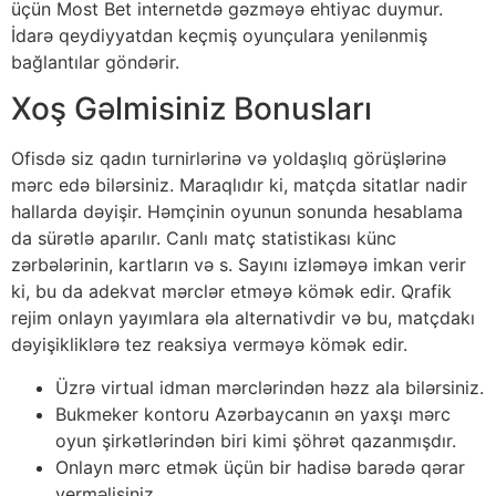
üçün Most Bet internetdə gəzməyə ehtiyac duymur.
İdarə qeydiyyatdan keçmiş oyunçulara yenilənmiş
bağlantılar göndərir.
Xoş Gəlmisiniz Bonusları
Ofisdə siz qadın turnirlərinə və yoldaşlıq görüşlərinə
mərc edə bilərsiniz. Maraqlıdır ki, matçda sitatlar nadir
hallarda dəyişir. Həmçinin oyunun sonunda hesablama
da sürətlə aparılır. Canlı matç statistikası künc
zərbələrinin, kartların və s. Sayını izləməyə imkan verir
ki, bu da adekvat mərclər etməyə kömək edir. Qrafik
rejim onlayn yayımlara əla alternativdir və bu, matçdakı
dəyişikliklərə tez reaksiya verməyə kömək edir.
Üzrə virtual idman mərclərindən həzz ala bilərsiniz.
Bukmeker kontoru Azərbaycanın ən yaxşı mərc
oyun şirkətlərindən biri kimi şöhrət qazanmışdır.
Onlayn mərc etmək üçün bir hadisə barədə qərar
verməlisiniz.