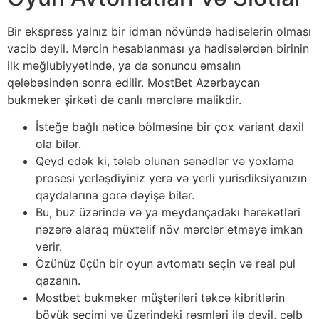
Bir ekspress yalnız bir idman növündə hadisələrin olması
vacib deyil. Mərcin hesablanması ya hadisələrdən birinin
ilk məğlubiyyətində, ya da sonuncu əmsalın
qələbəsindən sonra edilir. MostBet Azərbaycan
bukmeker şirkəti də canlı mərclərə malikdir.
İsteğe bağlı nəticə bölməsinə bir çox variant daxil
ola bilər.
Qeyd edək ki, tələb olunan sənədlər və yoxlama
prosesi yerləşdiyiniz yerə və yerli yurisdiksiyanızın
qaydalarına gorə dəyişə bilər.
Bu, buz üzərində və ya meydançadakı hərəkətləri
nəzərə alaraq müxtəlif növ mərclər etməyə imkan
verir.
Özünüz üçün bir oyun avtomatı seçin və real pul
qazanın.
Mostbet bukmeker müştəriləri təkcə kibritlərin
böyük seçimi və üzərindəki rəsmləri ilə deyil, cəlb