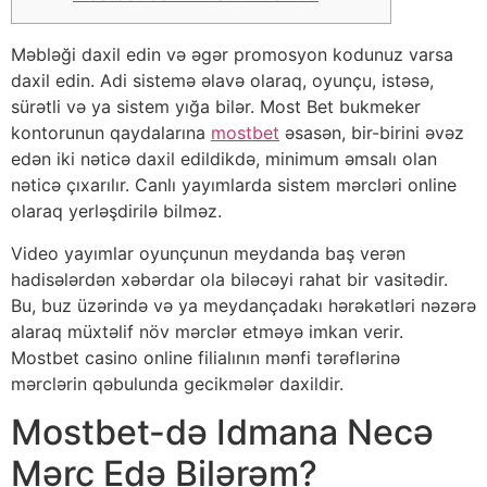
Məbləği daxil edin və əgər promosyon kodunuz varsa
daxil edin. Adi sistemə əlavə olaraq, oyunçu, istəsə,
sürətli və ya sistem yığa bilər. Most Bet bukmeker
kontorunun qaydalarına
mostbet
əsasən, bir-birini əvəz
edən iki nəticə daxil edildikdə, minimum əmsalı olan
nəticə çıxarılır. Canlı yayımlarda sistem mərcləri online
olaraq yerləşdirilə bilməz.
Video yayımlar oyunçunun meydanda baş verən
hadisələrdən xəbərdar ola biləcəyi rahat bir vasitədir.
Bu, buz üzərində və ya meydançadakı hərəkətləri nəzərə
alaraq müxtəlif növ mərclər etməyə imkan verir.
Mostbet casino online filialının mənfi tərəflərinə
mərclərin qəbulunda gecikmələr daxildir.
Mostbet-də Idmana Necə
Mərc Edə Bilərəm?