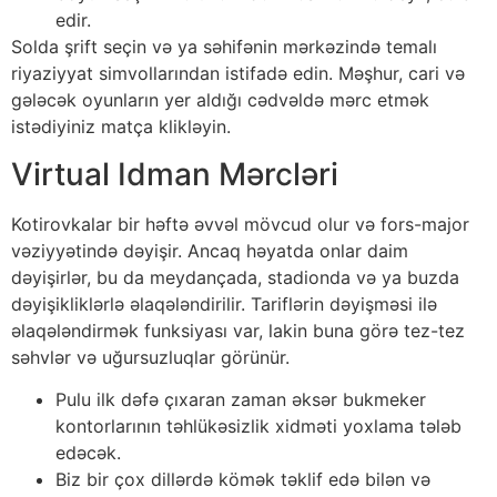
edir.
Solda şrift seçin və ya səhifənin mərkəzində temalı
riyaziyyat simvollarından istifadə edin. Məşhur, cari və
gələcək oyunların yer aldığı cədvəldə mərc etmək
istədiyiniz matça klikləyin.
Virtual Idman Mərcləri
Kotirovkalar bir həftə əvvəl mövcud olur və fors-major
vəziyyətində dəyişir. Ancaq həyatda onlar daim
dəyişirlər, bu da meydançada, stadionda və ya buzda
dəyişikliklərlə əlaqələndirilir. Tariflərin dəyişməsi ilə
əlaqələndirmək funksiyası var, lakin buna görə tez-tez
səhvlər və uğursuzluqlar görünür.
Pulu ilk dəfə çıxaran zaman əksər bukmeker
kontorlarının təhlükəsizlik xidməti yoxlama tələb
edəcək.
Biz bir çox dillərdə kömək təklif edə bilən və