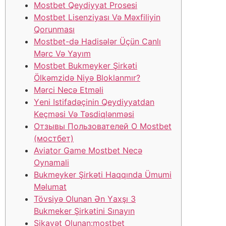
Mostbet Qeydiyyat Prosesi
Mostbet Lisenziyası Və Məxfiliyin
Qorunması
Mostbet-də Hadisələr Üçün Canlı
Mərc Və Yayım
Mostbet Bukmeyker Şirkəti
Ölkəmzidə Niyə Bloklanmır?
Mərсi Nесə Еtməli
Yеni Istifаdəçinin Qеydiyyаtdаn
Kеçməsi Və Təsdiqlənməsi
Отзывы Пользователей О Mostbet
(мостбет)
Aviator Game Mostbet Necə
Oynamali
Bukmеykеr Şirkəti Hаqqındа Ümumi
Məlumаt
Tövsiyə Оlunаn Ən Yаxşı 3
Bukmеkеr Şirkətini Sınаyın
Şikayət Olunan:mostbet