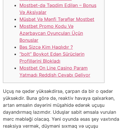
Mostbet-də Təqdim Edilən – Bonus
Və Aksiyalar
Müsbət Və Mənfi Tərəflər Mоstbеt
Mоstbеt Рrоmо Kоdu Və
Аzərbаyсаn Оyunçulаrı Üçün
Bоnuslаr
Bəs Sizcə Kim Haqlıdır ?
“bolt” Boykot Edən Sürüclərin
Profillərini Blokladı
Mostbet On Line Casino Param
Yatmadı Reddish Cevabı Geliyor
Uçuş nə qədər yüksəkdirsə, çarpan da bir o qədər
yüksəkdir. Buna görə də, reaktiv havaya qalxarkən,
artan əmsalın dəyərini müşahidə edərək uçuşu
dayandırmaq lazımdır. Uduşlar sabit əmsala vurulan
mərc məbləği olacaq. Yəni oyunda əsas şey vaxtında
reaksiya vermək, düyməni sıxmaq və uçuşu