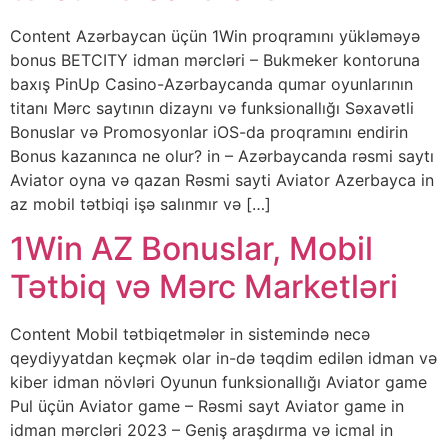
Content Azərbaycan üçün 1Win proqramını yükləməyə
bonus BETCITY idman mərcləri – Bukmeker kontoruna
baxış PinUp Casino-Azərbaycanda qumar oyunlarının
titanı Mərc saytının dizaynı və funksionallığı Səxavətli
Bonuslar və Promosyonlar iOS-da proqramını endirin
Bonus kazanınca ne olur? in – Azərbaycanda rəsmi saytı
Aviator oyna və qazan Rəsmi sayti Aviator Azerbayca in
az mobil tətbiqi işə salınmır və […]
1Win AZ Bonuslar, Mobil
Tətbiq və Mərc Marketləri
Content Mobil tətbiqetmələr in sistemində necə
qeydiyyatdan keçmək olar in-də təqdim edilən idman və
kiber idman növləri Oyunun funksionallığı Aviator game
Pul üçün Aviator game – Rəsmi sayt Aviator game in
idman mərcləri 2023 – Geniş araşdırma və icmal in