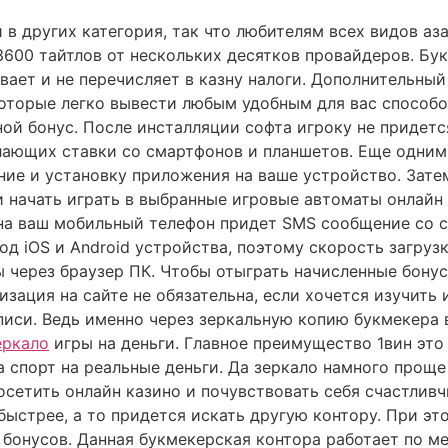
в других категория, так что любителям всех видов аза
3600 тайтлов от нескольких десятков провайдеров. Бу
вает и не перечисляет в казну налоги. Дополнительный
которые легко вывести любым удобным для вас способо
ой бонус. После инсталляции софта игроку не придется
лающих ставки со смартфонов и планшетов. Еще одним 
ние и установку приложения на ваше устройство. Зате
и начать играть в выбранные игровые автоматы онлайн 
 на ваш мобильный телефон придет SMS сообщение со 
д iOS и Android устройства, поэтому скорость загруз
 через браузер ПК. Чтобы отыграть начисленные бонус
зация на сайте не обязательна, если хочется изучить
иси. Ведь именно через зеркальную копию букмекера в
еркало
игры на деньги. Главное преимущество 1вин это
а спорт на реальные деньги. Да зеркало намного проще
осетить онлайн казино и почувствовать себя счастливч
ыстрее, а то придется искать другую контору. При эт
 бонусов. Данная букмекерская контора работает по 