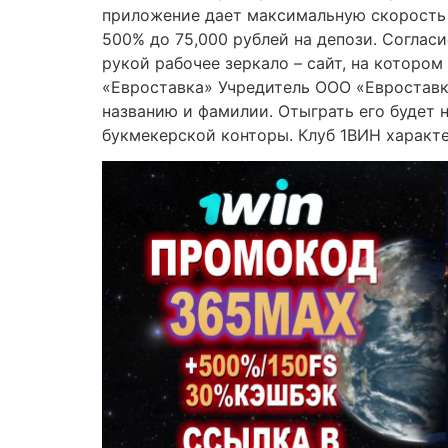
приложение дает максимальную скорость 
500% до 75,000 рублей на депози. Согласи
рукой рабочее зеркало – сайт, на которо
«Евроставка» Учредитель ООО «Евроставка
названию и фамилии. Отыграть его будет 
букмекерской конторы. Клуб 1ВИН характ