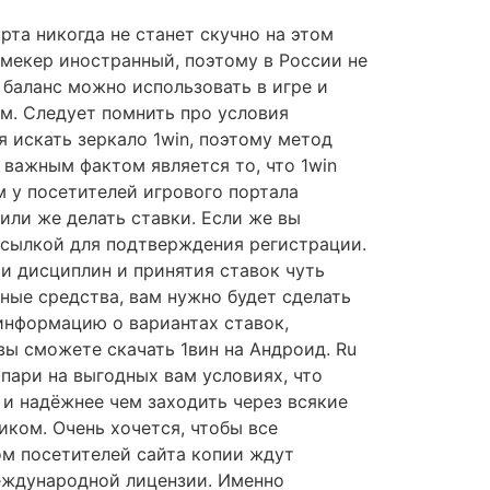
рта никогда не станет скучно на этом
кмекер иностранный, поэтому в России не
 баланс можно использовать в игре и
м. Следует помнить про условия
 искать зеркало 1win, поэтому метод
важным фактом является то, что 1win
м у посетителей игрового портала
или же делать ставки. Если же вы
ссылкой для подтверждения регистрации.
ки дисциплин и принятия ставок чуть
ные средства, вам нужно будет сделать
 информацию о вариантах ставок,
ы сможете скачать 1вин на Андроид. Ru
 пари на выгодных вам условиях, что
 и надёжнее чем заходить через всякие
иком. Очень хочется, чтобы все
ом посетителей сайта копии ждут
международной лицензии. Именно