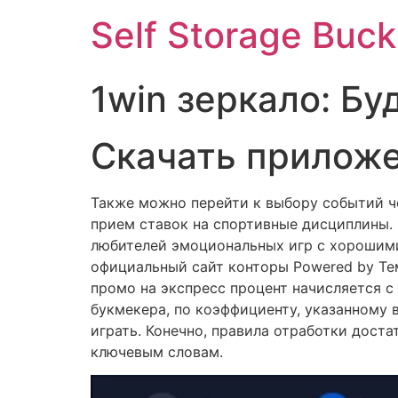
Self Storage Buck
1win зеркало: Б
Скачать приложе
Также можно перейти к выбору событий че
прием ставок на спортивные дисциплины.
любителей эмоциональных игр с хорошими 
официальный сайт конторы Powered by Тем
промо на экспресс процент начисляется 
букмекера, по коэффициенту, указанному 
играть. Конечно, правила отработки дос
ключевым словам.