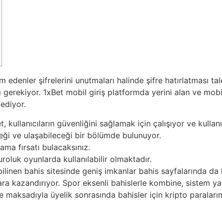
m edenler şifrelerini unutmaları halinde şifre hatırlatması ta
sı gerekiyor. 1xBet mobil giriş platformda yerini alan ve mo
ediyor.
t, kullanıcıların güvenliğini sağlamak için çalışıyor ve kull
ceği ve ulaşabileceği bir bölümde bulunuyor.
ma fırsatı bulacaksınız.
roluk oyunlarda kullanılabilir olmaktadır.
a bilinen bahis sitesinde geniş imkanlar bahis sayfalarında da
a kazandırıyor. Spor eksenli bahislerle kombine, sistem ya d
 maksadıyla üyelik sonrasında bahisler için kripto paraların 