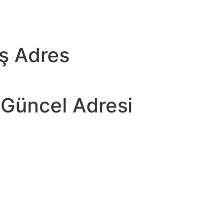
iş Adres
t Güncel Adresi