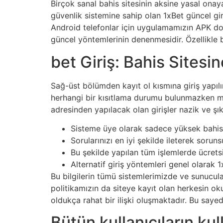
Birçok sanal bahis sitesinin aksine yasal onay
güvenlik sistemine sahip olan 1xBet güncel gir
Android telefonlar için uygulamamızın APK dosy
güncel yöntemlerinin denenmesidir. Özellikle 
bet Giriş: Bahis Sitesin
Sağ-üst bölümden kayıt ol kısmına giriş yapılı
herhangi bir kısıtlama durumu bulunmazken mail
adresinden yapılacak olan girişler nazik ve şık t
Sisteme üye olarak sadece yüksek bahis 
Sorularınızı en iyi şekilde ileterek soruns
Bu şekilde yapılan tüm işlemlerde ücretsi
Alternatif giriş yöntemleri genel olarak 1
Bu bilgilerin tümü sistemlerimizde ve sunucular
politikamızın da siteye kayıt olan herkesin ok
oldukça rahat bir ilişki oluşmaktadır. Bu saye
Bütün kullanıcıların kul