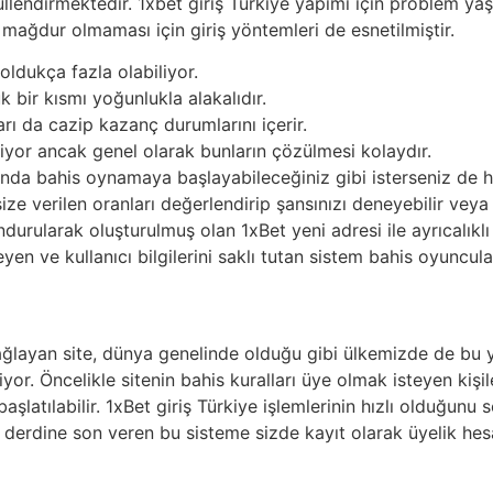
ödüllendirmektedir. 1xbet giriş Türkiye yapımı için problem y
rın mağdur olmaması için giriş yöntemleri de esnetilmiştir.
oldukça fazla olabiliyor.
 bir kısmı yoğunlukla alakalıdır.
rı da cazip kazanç durumlarını içerir.
liyor ancak genel olarak bunların çözülmesi kolaydır.
ında bahis oynamaya başlayabileceğiniz gibi isterseniz de 
 size verilen oranları değerlendirip şansınızı deneyebilir vey
urularak oluşturulmuş olan 1xBet yeni adresi ile ayrıcalıklı o
en ve kullanıcı bilgilerini saklı tutan sistem bahis oyuncuları
 sağlayan site, dünya genelinde olduğu gibi ülkemizde de bu 
yor. Öncelikle sitenin bahis kuralları üye olmak isteyen kişi
 başlatılabilir. 1xBet giriş Türkiye işlemlerinin hızlı olduğu
derdine son veren bu sisteme sizde kayıt olarak üyelik hesab