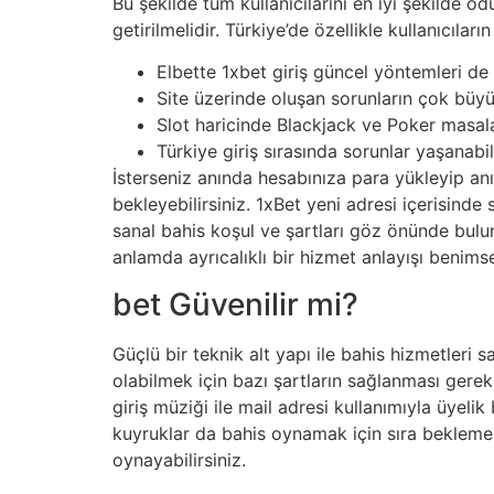
Bu şekilde tüm kullanıcılarını en iyi şekilde 
getirilmelidir. Türkiye’de özellikle kullanıcıla
Elbette 1xbet giriş güncel yöntemleri de 
Site üzerinde oluşan sorunların çok büyük
Slot haricinde Blackjack ve Poker masala
Türkiye giriş sırasında sorunlar yaşanabi
İsterseniz anında hesabınıza para yükleyip an
bekleyebilirsiniz. 1xBet yeni adresi içerisinde
sanal bahis koşul ve şartları göz önünde bulund
anlamda ayrıcalıklı bir hizmet anlayışı benimsey
bet Güvenilir mi?
Güçlü bir teknik alt yapı ile bahis hizmetleri
olabilmek için bazı şartların sağlanması gereki
giriş müziği ile mail adresi kullanımıyla üyelik
kuyruklar da bahis oynamak için sıra bekleme 
oynayabilirsiniz.