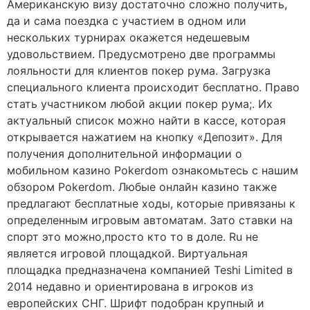
Американскую визу достаточно сложно получить,
да и сама поездка с участием в одном или
нескольких турнирах окажется недешевым
удовольствием. Предусмотрено две программы
лояльности для клиентов покер рума. Загрузка
специального клиента происходит бесплатно. Право
стать участником любой акции покер рума;. Их
актуальный список можно найти в кассе, которая
открывается нажатием на кнопку «Депозит». Для
получения дополнительной информации о
мобильном казино Pokerdom ознакомьтесь с нашим
обзором Pokerdom. Любые онлайн казино также
предлагают бесплатные ходы, которые привязаны к
определенным игровым автоматам. Зато ставки на
спорт это можно,просто кто то в доле. Ru не
является игровой площадкой. Виртуальная
площадка предназначена компанией Teshi Limited в
2014 недавно и ориентирована в игроков из
европейских СНГ. Шрифт подобран крупный и