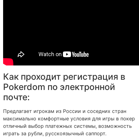
Как проходит регистрация в
Pokerdom по электронной
почте:
Предлагает игрокам из России и соседних стран
максимально комфортные условия для игры в покер
отличный выбор платежных системы, возможность
играть за рубли, русскоязычный саппорт.