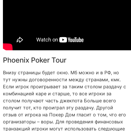
Phoenix Poker Tour
Внизу страницы будет окно. Мб можно и в РФ, но
тут нужны договоренности между странами, кмк.
Если игрок проигрывает за таким столом раздачу с
комбинацией каре и старше, то все игроки за
столом получают часть джекпота Больше всего
получит тот, кто проиграл эту раздачу. Другой
отзыв от игрока на Покер Дом гласит о том, что его
организаторы – воры. Для проведения финансовых
транзакций игроки могут использовать следующие