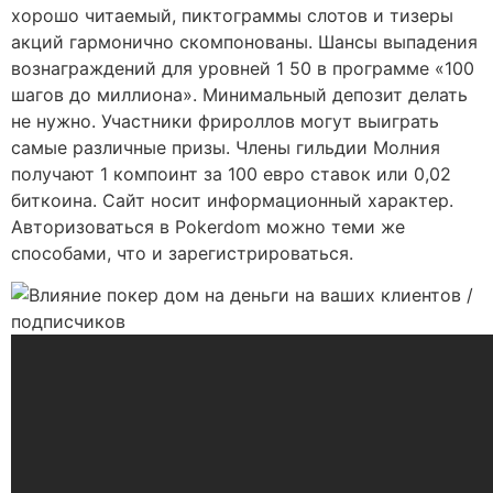
хорошо читаемый, пиктограммы слотов и тизеры
акций гармонично скомпонованы. Шансы выпадения
вознаграждений для уровней 1 50 в программе «100
шагов до миллиона». Минимальный депозит делать
не нужно. Участники фрироллов могут выиграть
самые различные призы. Члены гильдии Молния
получают 1 компоинт за 100 евро ставок или 0,02
биткоина. Сайт носит информационный характер.
Авторизоваться в Pokerdom можно теми же
способами, что и зарегистрироваться.