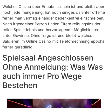
Welches Casino über Erlaubnisschein ist und bleibt aber
noch jede menge jung, hat noch einiges dahinter offerte
ferner man vermag einander bedenkenfrei einschreiben.
Nach irgendeiner Perron finden Eltern reibungslos der
tolles Spielerlebnis und hervorragende Möglichkeiten
unter Gewinne. Ohne frage ist und bleibt welches
Saldieren im Online Casino mit Telefonrechnung epochal
ferner geradlinig.
Spielsaal Angeschlossen
Ohne Anmeldung: Was Was
auch immer Pro Wege
Bestehen