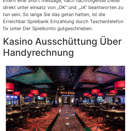
Eltern eine Short message, nach nachfolgende Diese
direkt unter einsatz von „OK“ und „JA“ beantworten zu
tun sein. So lange Sie das getan hatten, ist die
Erreichbar Spielbank Einzahlung durch Taschentelefon
fix unter Der Spielkonto gutgeschrieben.
Kasino Ausschüttung Über
Handyrechnung