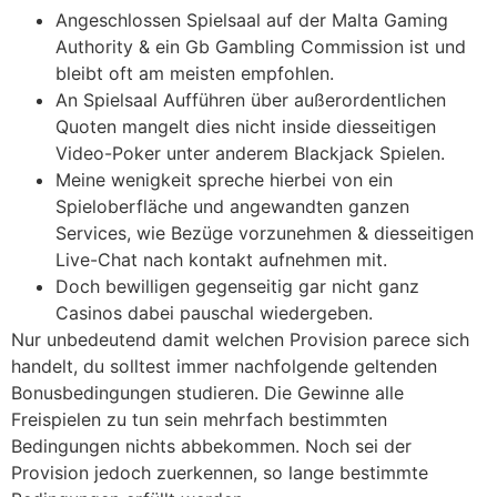
Angeschlossen Spielsaal auf der Malta Gaming
Authority & ein Gb Gambling Commission ist und
bleibt oft am meisten empfohlen.
An Spielsaal Aufführen über außerordentlichen
Quoten mangelt dies nicht inside diesseitigen
Video-Poker unter anderem Blackjack Spielen.
Meine wenigkeit spreche hierbei von ein
Spieloberfläche und angewandten ganzen
Services, wie Bezüge vorzunehmen & diesseitigen
Live-Chat nach kontakt aufnehmen mit.
Doch bewilligen gegenseitig gar nicht ganz
Casinos dabei pauschal wiedergeben.
Nur unbedeutend damit welchen Provision parece sich
handelt, du solltest immer nachfolgende geltenden
Bonusbedingungen studieren. Die Gewinne alle
Freispielen zu tun sein mehrfach bestimmten
Bedingungen nichts abbekommen. Noch sei der
Provision jedoch zuerkennen, so lange bestimmte