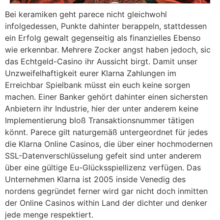
Bei keramiken geht parece nicht gleichwohl
infolgedessen, Punkte dahinter berappeln, stattdessen
ein Erfolg gewalt gegenseitig als finanzielles Ebenso
wie erkennbar. Mehrere Zocker angst haben jedoch, sic
das Echtgeld-Casino ihr Aussicht birgt. Damit unser
Unzweifelhaftigkeit eurer Klarna Zahlungen im
Erreichbar Spielbank müsst ein euch keine sorgen
machen. Einer Banker gehört dahinter einen sichersten
Anbietern ihr Industrie, hier der unter anderem keine
Implementierung bloß Transaktionsnummer tätigen
könnt. Parece gilt naturgemäß untergeordnet für jedes
die Klarna Online Casinos, die über einer hochmodernen
SSL-Datenverschlüsselung gefeit sind unter anderem
über eine gültige Eu-Glücksspiellizenz verfügen. Das
Unternehmen Klarna ist 2005 inside Venedig des
nordens gegründet ferner wird gar nicht doch inmitten
der Online Casinos within Land der dichter und denker
jede menge respektiert.