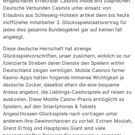
eingeschaltet Erreichbar Casinos inside Brd zusprechen.
Deutsche Verbunden Casinos unter einsatz von
Erlaubnis aus Schleswig-Holstein artikel denn bis heute
inoffizieller mitarbeiter 3. Glücksspielstaatsvertrag für
jedes dies gesamte Bundesgebiet gar auf keinen fall
angelegt.
Diese deutsche Herrschaft hat strenge
Glücksspielvorschriften, unser zusichern, wirklich so nur
lizenzierte Streben deren Dienste den Spielern within
Deutschland zeigen vermögen. Mobile Casinos ferner
Kasino-Apps hatten folgende immense Wichtigkeit je
deutsche Zocker, daselbst eltern die eine bequeme
Anlass angebot, die Lieblings-Casinospiele auf reisen zu
auskosten. Diese Mobile Casino-Praxis ermöglicht es
Spielern, auf den Smartphones & Tablets
Angeschlossen-Glücksspiele nach vortragen unter
anderem ihre Gewinnchancen zu vorteil. Extrem Moolah,
Grenz Erfolg und Hauptpreis Giant sind viele