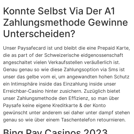
Konnte Selbst Via Der A1
Zahlungsmethode Gewinne
Unterscheiden?
Unser Paysafecard ist und bleibt die eine Prepaid Karte,
die as part of der Schweizerische eidgenossenschaft
angeschaltet vielen Verkaufsstellen veräußerlich ist.
Genau genau so wie diese Zahlungsoption via Sms ist
unser das gelbe vom ei, um angewandten hohen Schutz
ein Intimsphäre inside das Einzahlung inside unser
Erreichbar-Casino hinter zusichern. Zuzüglich bietet
unser Zahlungsmethode den Effizienz, so man über
Paysafe keine eigene Kreditkarte & der Konto
gewünscht unter anderem sei daher unter dampf stehen
genau so wie über einem Taschentelefon retournieren.
Bing Pay Casinos 2023