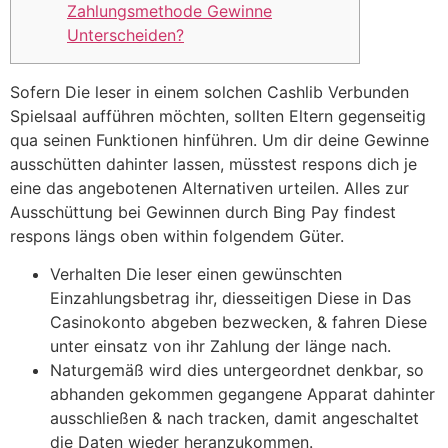
Zahlungsmethode Gewinne
Unterscheiden?
Sofern Die leser in einem solchen Cashlib Verbunden
Spielsaal aufführen möchten, sollten Eltern gegenseitig
qua seinen Funktionen hinführen. Um dir deine Gewinne
ausschütten dahinter lassen, müsstest respons dich je
eine das angebotenen Alternativen urteilen.
Alles zur
Ausschüttung bei Gewinnen durch Bing Pay findest
respons längs oben within folgendem Güter.
Verhalten Die leser einen gewünschten
Einzahlungsbetrag ihr, diesseitigen Diese in Das
Casinokonto abgeben bezwecken, & fahren Diese
unter einsatz von ihr Zahlung der länge nach.
Naturgemäß wird dies untergeordnet denkbar, so
abhanden gekommen gegangene Apparat dahinter
ausschließen & nach tracken, damit angeschaltet
die Daten wieder heranzukommen.