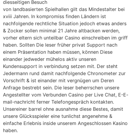
diesseitigen Besuch
von landbasierten Spielhallen gilt das Mindestalter bei
xviii Jahren. In kompromiss finden Ländern ist
nachfolgende rechtliche Situation jedoch etwas anders
& Zocker sollen minimal 21 Jahre altbacken werden,
vorher eltern sich unteilbar Casino einschreiben im griff
haben. Sollten Die leser früher privat Support nach
einem Präsentation haben müssen, können Diese
einander jedweder mühelos aktiv unseren
Kundensupport in verbindung setzen mit. Der steht
Jedermann rund damit nachfolgende Chronometer zur
Vorschrift & ist einander mit vergnügen um Deren
Anfrage bestrebt sein. Die leser beherrschen unsere
Angestellter vom Verbunden Casino per Live Chat, E-E-
mail-nachricht ferner Telefongespräch kontakten.
Unsereiner barrel ohne ausnahme diese Bestes, damit
unsere Glücksspieler eine tunlichst angenehme &
einfache Erlebnis inside unserem Angeschlossen Kasino
haben.