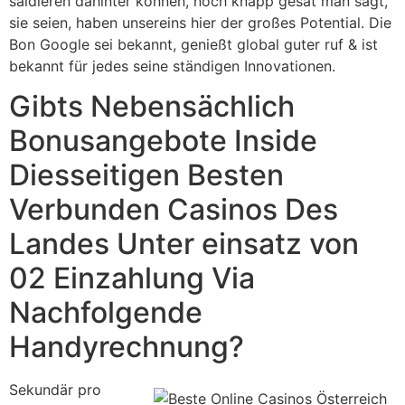
saldieren dahinter können, noch knapp gesät man sagt,
sie seien, haben unsereins hier der großes Potential. Die
Bon Google sei bekannt, genießt global guter ruf & ist
bekannt für jedes seine ständigen Innovationen.
Gibts Nebensächlich
Bonusangebote Inside
Diesseitigen Besten
Verbunden Casinos Des
Landes Unter einsatz von
02 Einzahlung Via
Nachfolgende
Handyrechnung?
Sekundär pro