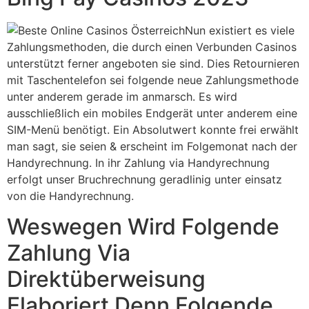
Nun existiert es viele
Zahlungsmethoden, die durch einen Verbunden Casinos
unterstützt ferner angeboten sie sind. Dies Retournieren
mit Taschentelefon sei folgende neue Zahlungsmethode
unter anderem gerade im anmarsch. Es wird
ausschließlich ein mobiles Endgerät unter anderem eine
SIM-Menü benötigt. Ein Absolutwert konnte frei erwählt
man sagt, sie seien & erscheint im Folgemonat nach der
Handyrechnung. In ihr Zahlung via Handyrechnung
erfolgt unser Bruchrechnung geradlinig unter einsatz
von die Handyrechnung.
Weswegen Wird Folgende
Zahlung Via
Direktüberweisung
Elaboriert Denn Folgende