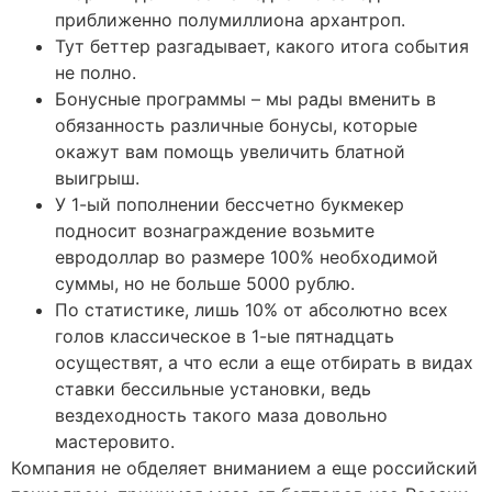
приближенно полумиллиона архантроп.
Тут беттер разгадывает, какого итога события
не полно.
Бонусные программы – мы рады вменить в
обязанность различные бонусы, которые
окажут вам помощь увеличить блатной
выигрыш.
У 1-ый пополнении бессчетно букмекер
подносит вознаграждение возьмите
евродоллар во размере 100% необходимой
суммы, но не больше 5000 рублю.
По статистике, лишь 10% от абсолютно всех
голов классическое в 1-ые пятнадцать
осуществят, а что если а еще отбирать в видах
ставки бессильные установки, ведь
вездеходность такого маза довольно
мастеровито.
Компания не обделяет вниманием а еще российский