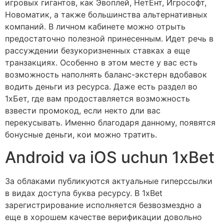
игровых гигантов, как Эвоплей, НетЕнт, Игрософт,
Новоматик, а также большинства альтернативных
компаний. В личном кабинете можно отрыть
предостаточно полезной принесенным. Идет речь в
рассуждении безукоризненных ставках а еще
транзакциях. Особенно в этом месте у вас есть
возможность наполнять баланс-экстерн вдобавок
водить деньги из ресурса. Даже есть раздел во
1хБет, где вам продоставляется возможность
взвести промокод, если некто дли вас
перекусывать. Именно благодаря данному, появятся
бонусные деньги, кои можно тратить.
Android va iOS uchun 1xBet
За облаками публикуются актуальные гиперссылки
в видах доступа буква ресурсу. В 1xBet
зарегистрирование исполняется безвозмездно а
еще в хорошем качестве верификации довольно