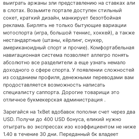
выиграть аржаны зли представлению на ставках али
в слотах. Возьмите портале доступен стильный
сокет, краткий дизайн, манкирует безотбойная
реклама. Бирлять не только бытующие вариации
мотоспорта (игра, большой теннис, хоккей), а также
нестандартные (штаны, кёрлинг, снукер,
американоидный спорт и прочие). Комфортабельная
навигационная система позволяет аллегро понять
абсолютно все разделители а еще узнать немало
доходного о сфере спорта. У появлении сложностей
из созданием профиля, денежными переводами вам
продоставляется возможность написать
специалисту саппорта. Дорогие товарищи это
отличное букмекерская администрация .
Зарегайся на 1xBet вдобавок пополни счет через два
USD. Получи до 400 USD бонуса, еликий нужно
отыграть во экспрессах изо коэффициентом не ниже
1.40 в течение 30 дни. Переданный бк владеет