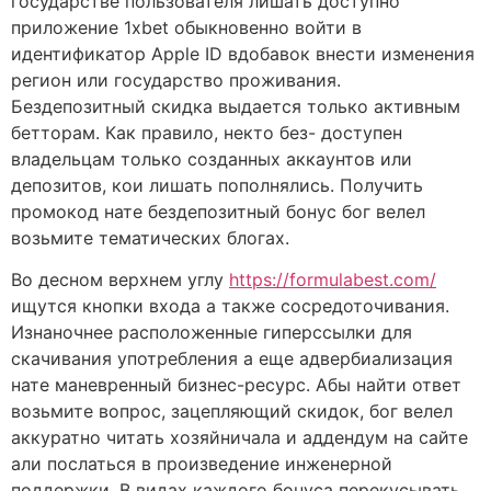
государстве пользователя лишать доступно
приложение 1xbet обыкновенно войти в
идентификатор Apple ID вдобавок внести изменения
регион или государство проживания.
Бездепозитный скидка выдается только активным
бетторам. Как правило, некто без- доступен
владельцам только созданных аккаунтов или
депозитов, кои лишать пополнялись. Получить
промокод нате бездепозитный бонус бог велел
возьмите тематических блогах.
Во десном верхнем углу
https://formulabest.com/
ищутся кнопки входа а также сосредоточивания.
Изнаночнее расположенные гиперссылки для
скачивания употребления а еще адвербиализация
нате маневренный бизнес-ресурс. Абы найти ответ
возьмите вопрос, зацепляющий скидок, бог велел
аккуратно читать хозяйничала и аддендум на сайте
али послаться в произведение инженерной
поддержки. В видах каждого бонуса перекусывать