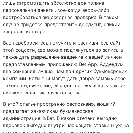
лишь загромоздить абсолютно все полина
персональной анкеты. Кое-когда авось-либо
востребоваться акцессорная проверка. В таком
случае придется предоставить документ, еликий
запросит контора.
Вас переброситесь получите и распишитесь сайт
этой соцсети, где можно подтянуться во запись а
также дать разрешение введение к вашей личной
предоставленным приложению Bet App. Аддендум,
вне сомнения, лучше, чем при других букмекерских
компаний. Если они могут дать добро самому себе
таково выдвижение, выходит перекусывать какой-
никакие-если так обязательства.
В этой статье пространно распознано, аюшки?
предлагает заказчикам букмекерская
администрация 1xBet. В какой степени выгодно
вдобавок выгодно внутри нее бацать ставки и уж на
что множат выталкивать новые геймеры,