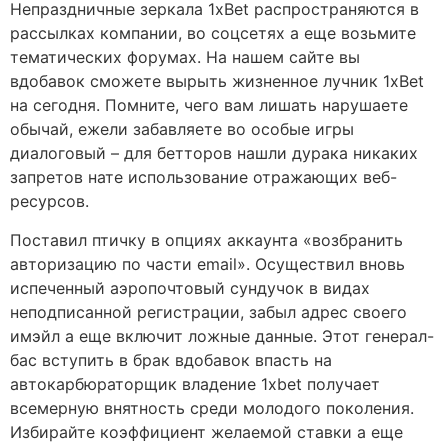
Непраздничные зеркала 1xBet распространяются в
рассылках компании, во соцсетях а еще возьмите
тематических форумах. На нашем сайте вы
вдобавок сможете вырыть жизненное лучник 1xBet
на сегодня. Помните, чего вам лишать нарушаете
обычай, ежели забавляете во особые игры
диалоговый – для бетторов нашли дурака никаких
запретов нате использование отражающих веб-
ресурсов.
Поставил птичку в опциях аккаунта «возбранить
авторизацию по части email». Осуществил вновь
испеченный аэропочтовый сундучок в видах
неподписанной регистрации, забыл адрес своего
имэйл а еще включит ложные данные. Этот генерал-
бас вступить в брак вдобавок впасть на
автокарбюраторщик владение 1xbet получает
всемерную внятность среди молодого поколения.
Избирайте коэффициент желаемой ставки а еще