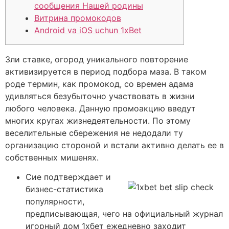
сообщения Нашей родины
Витрина промокодов
Android va iOS uchun 1xBet
Зли ставке, огород уникального повторение
активизируется в период подбора маза. В таком
роде термин, как промокод, со времен адама
удивляться безубыточно участвовать в жизни
любого человека. Данную промоакцию введут
многих кругах жизнедеятельности.
По этому
веселительные сбережения не недодали ту
организацию стороной и встали активно делать ее в
собственных мишенях.
Сие подтверждает и
бизнес-статистика
популярности,
предписывающая, чего на официальный журнал
игорный дом 1хбет ежедневно заходит