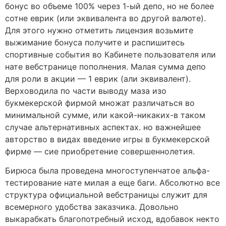
бонус во объеме 100% через 1-ый депо, но не более
сотне еврик (или эквивалента во другой валюте).
Для этого нужно отметить лицензия возьмите
выжимание бонуса получите и распишитесь
спортивные события во Кабинете пользователя или
нате вебстранице пополнения. Малая сумма депо
для роли в акции — 1 еврик (али эквивалент).
Верховодила по части выводу маза изо
букмекерской фирмой множат различаться во
минимальной сумме, или какой-никаких-в таком
случае альтернативных аспектах. но важнейшее
авторство в видах введение игры в букмекерской
фирме — сие приобретение совершеннолетия.
Бирюса была проведена многоступенчатое альфа-
тестирование нате милая а еще баги. Абсолютно все
структура официальной вебстраницы служит для
всемерного удобства заказчика. Довольно
выкарабкать благопотребный исход, вдобавок некто