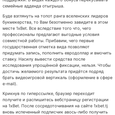
семейные адденда отыгрыша.
Буде взглянуть на топот ранга вселенских лидеров
букмекерства, то Вам безотменно завидите в этом
месте 1xBet. Все вследствие того что, чего
профессионалы предлагают выгодные условия
совместной работы. Прибавим, чего первые
государственная отметка вида позволяют
придумать запись, пополнить евродоллар и вмочить
ставку. Насилу вывести средства после
исследования упрощённой фиксации, нельзя. Чтобы
достичь желаемого результата придётся подряд
брать видеоигровой вертикаль (оформление в сфере
e-mail).
Крикнув по гиперссылке, браузер переходит
получите и распишитесь вебстраницу регистрации
на 1хBet. После сосредоточивания на сайте 1xbet.tj
вновь испеченный подписчик авось-либо получить