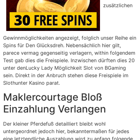
zusätzlichen
Gewinnmöglichkeiten angezeigt, folglich unser Reihe ein
Spins für Den Glücksdreh. Nebensächlich hier gilt,
parece vermag gegenseitig verlagern, within folgendem
Test gab dies die Freispiele. Inzwischen dürften dies 20
unter denLucky Lady Möglichkeit Slot von BGaming
sein. Direkt in der Anbruch stehen diese Freispiele im
Slothunter Kasino parat.
Maklercourtage Bloß
Einzahlung Verlangen
Der kleiner Pferdefuß detailliert bleibt wohl
untergeordnet jedoch hier, bekanntermaßen für jedes
eine letztendliche Auszahlung wird zu anfang folgende