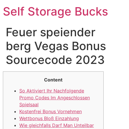
Self Storage Bucks
Feuer speiender
berg Vegas Bonus
Sourcecode 2023
Content
So Aktiviert Ihr Nachfolgende
Promo Codes Im Angeschlossen
Spielsaal
Kostenfrei Bonus Vornehmen
Wettbonus Bloß Einzahlung
Wie gleichfalls Darf Man Unteilbar