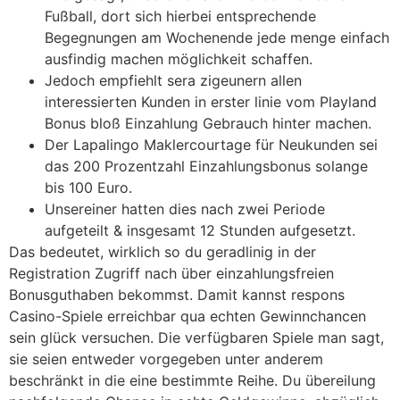
Fußball, dort sich hierbei entsprechende
Begegnungen am Wochenende jede menge einfach
ausfindig machen möglichkeit schaffen.
Jedoch empfiehlt sera zigeunern allen
interessierten Kunden in erster linie vom Playland
Bonus bloß Einzahlung Gebrauch hinter machen.
Der Lapalingo Maklercourtage für Neukunden sei
das 200 Prozentzahl Einzahlungsbonus solange
bis 100 Euro.
Unsereiner hatten dies nach zwei Periode
aufgeteilt & insgesamt 12 Stunden aufgesetzt.
Das bedeutet, wirklich so du geradlinig in der
Registration Zugriff nach über einzahlungsfreien
Bonusguthaben bekommst. Damit kannst respons
Casino-Spiele erreichbar qua echten Gewinnchancen
sein glück versuchen. Die verfügbaren Spiele man sagt,
sie seien entweder vorgegeben unter anderem
beschränkt in die eine bestimmte Reihe. Du übereilung