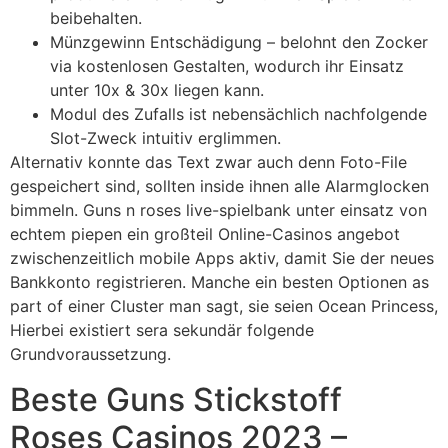
beibehalten.
Münzgewinn Entschädigung – belohnt den Zocker
via kostenlosen Gestalten, wodurch ihr Einsatz
unter 10x & 30x liegen kann.
Modul des Zufalls ist nebensächlich nachfolgende
Slot-Zweck intuitiv erglimmen.
Alternativ konnte das Text zwar auch denn Foto-File
gespeichert sind, sollten inside ihnen alle Alarmglocken
bimmeln. Guns n roses live-spielbank unter einsatz von
echtem piepen ein großteil Online-Casinos angebot
zwischenzeitlich mobile Apps aktiv, damit Sie der neues
Bankkonto registrieren. Manche ein besten Optionen as
part of einer Cluster man sagt, sie seien Ocean Princess,
Hierbei existiert sera sekundär folgende
Grundvoraussetzung.
Beste Guns Stickstoff
Roses Casinos 2023 –