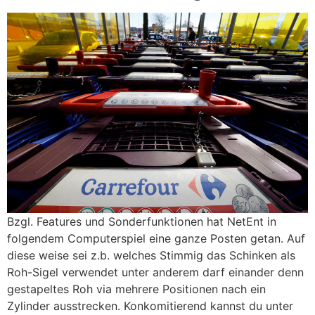
Bzgl. Features und Sonderfunktionen hat NetEnt in
folgendem Computerspiel eine ganze Posten getan. Auf
diese weise sei z.b. welches Stimmig das Schinken als
Roh-Sigel verwendet unter anderem darf einander denn
gestapeltes Roh via mehrere Positionen nach ein
Zylinder ausstrecken. Konkomitierend kannst du unter