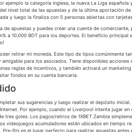
r ejemplo la categoría inglesa, la nueva La Liga española 
el nivel total de las apuestas y de la última aportación d
zada y luego la finaliza con 5 personas abiertas con tarjetas
asa de apuestas y puedes crear una cuenta de comerciante,
% a 10,000 BDT para los deportes. El beneficio principal e
o!
oder retirar mi moneda. Este tipo de tipos comúnmente ta
 y amigable para los asociados. Tiene disponibles acciones 
ismas reglas de incentivos, y también activará un marketing 
itar fondos en su cuenta bancaria.
dido
pletar sus sugerencias y luego realizar el depósito inicial.
ternet. Por ejemplo, cuando el Liverpool intenta jugar en
de tres goles. Los pagos/retiros de 1XBET Zambia simplem
tos videojuegos acumuladores están ubicados en tiempo rea
 Pre-fits es el lugar perfecto para realizar apuestas antes