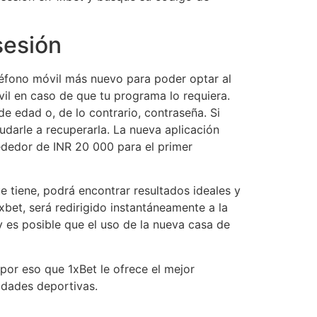
sesión
eléfono móvil más nuevo para poder optar al
il en caso de que tu programa lo requiera.
de edad o, de lo contrario, contraseña. Si
udarle a recuperarla. La nueva aplicación
ededor de INR 20 000 para el primer
e tiene, podrá encontrar resultados ideales y
xbet, será redirigido instantáneamente a la
y es posible que el uso de la nueva casa de
por eso que 1xBet le ofrece el mejor
idades deportivas.