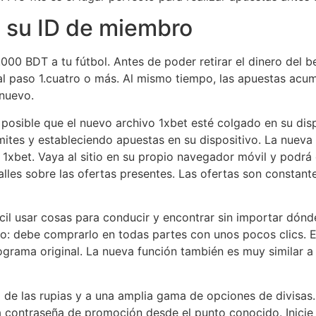
 su ID de miembro
00 BDT a tu fútbol. Antes de poder retirar el dinero del be
 al paso 1.cuatro o más. Al mismo tiempo, las apuestas acu
 nuevo.
osible que el nuevo archivo 1xbet esté colgado en su disp
ites y estableciendo apuestas en su dispositivo. La nueva
er 1xbet. Vaya al sitio en su propio navegador móvil y podr
lles sobre las ofertas presentes. Las ofertas son constant
il usar cosas para conducir y encontrar sin importar dónde
o: debe comprarlo en todas partes con unos pocos clics. E
ograma original. La nueva función también es muy similar a
o de las rupias y a una amplia gama de opciones de divisas
a contraseña de promoción desde el punto conocido. Inicie