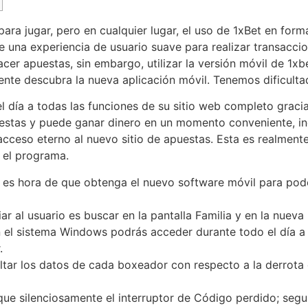
ra jugar, pero en cualquier lugar, el uso de 1xBet en form
e una experiencia de usuario suave para realizar transacc
cer apuestas, sin embargo, utilizar la versión móvil de 1xb
ente descubra la nueva aplicación móvil.
Tenemos dificultad
l día a todas las funciones de su sitio web completo gracia
uestas y puede ganar dinero en un momento conveniente, 
 acceso eterno al nuevo sitio de apuestas. Esta es realment
 el programa.
, es hora de que obtenga el nuevo software móvil para po
r al usuario es buscar en la pantalla Familia y en la nueva l
en el sistema Windows podrás acceder durante todo el día a
.
tar los datos de cada boxeador con respecto a la derrota de
que silenciosamente el interruptor de Código perdido; segu