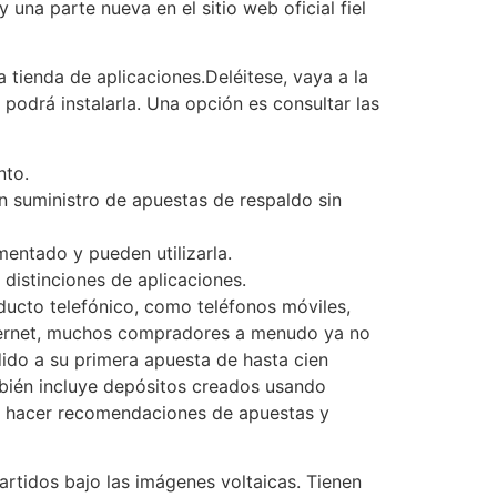
una parte nueva en el sitio web oficial fiel
a tienda de aplicaciones.Deléitese, vaya a la
podrá instalarla. Una opción es consultar las
nto.
un suministro de apuestas de respaldo sin
entado y pueden utilizarla.
 distinciones de aplicaciones.
oducto telefónico, como teléfonos móviles,
 Internet, muchos compradores a menudo ya no
do a su primera apuesta de hasta cien
mbién incluye depósitos creados usando
ás hacer recomendaciones de apuestas y
rtidos bajo las imágenes voltaicas. Tienen