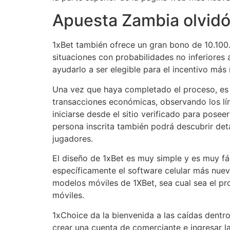
Apuesta Zambia olvidó
1xBet también ofrece un gran bono de 10.100.0
situaciones con probabilidades no inferiores
ayudarlo a ser elegible para el incentivo más
Una vez que haya completado el proceso, es p
transacciones económicas, observando los lím
iniciarse desde el sitio verificado para pose
persona inscrita también podrá descubrir deta
jugadores.
El diseño de 1xBet es muy simple y es muy fác
específicamente el software celular más nuev
modelos móviles de 1XBet, sea cual sea el pr
móviles.
1xChoice da la bienvenida a las caídas dentr
crear una cuenta de comerciante e ingresar l