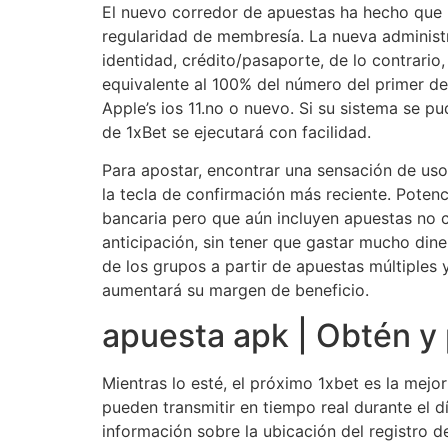
El nuevo corredor de apuestas ha hecho que la
regularidad de membresía. La nueva administr
identidad, crédito/pasaporte, de lo contrario
equivalente al 100% del número del primer d
Apple’s ios 11.no o nuevo. Si su sistema se 
de 1xBet se ejecutará con facilidad.
Para apostar, encontrar una sensación de uso
la tecla de confirmación más reciente. Poten
bancaria pero que aún incluyen apuestas no 
anticipación, sin tener que gastar mucho din
de los grupos a partir de apuestas múltiples y
aumentará su margen de beneficio.
apuesta apk | Obtén y 
Mientras lo esté, el próximo 1xbet es la mej
pueden transmitir en tiempo real durante el 
información sobre la ubicación del registro 