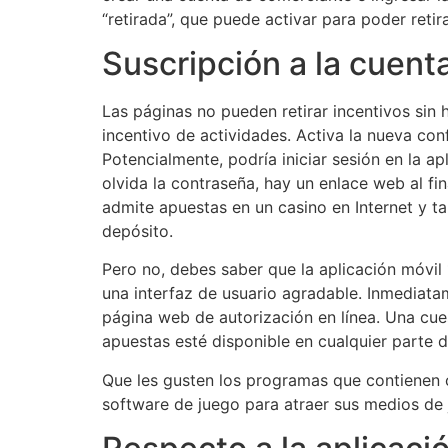
“retirada”, que puede activar para poder reti
Suscripción a la cuent
Las páginas no pueden retirar incentivos sin 
incentivo de actividades. Activa la nueva co
Potencialmente, podría iniciar sesión en la a
olvida la contraseña, hay un enlace web al fi
admite apuestas en un casino en Internet y 
depósito.
Pero no, debes saber que la aplicación móvil 
una interfaz de usuario agradable. Inmediatam
página web de autorización en línea. Una cues
apuestas esté disponible en cualquier parte
Que les gusten los programas que contienen c
software de juego para atraer sus medios de 