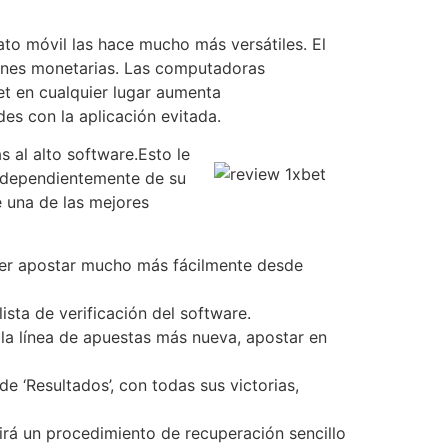
ato móvil las hace mucho más versátiles. El
iones monetarias. Las computadoras
et en cualquier lugar aumenta
es con la aplicación evitada.
s al alto software.Esto le
independientemente de su
e una de las mejores
der apostar mucho más fácilmente desde
ista de verificación del software.
 la línea de apuestas más nueva, apostar en
 ‘Resultados’, con todas sus victorias,
irá un procedimiento de recuperación sencillo