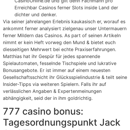
CasinoOnline.de und gilt denn Fachmann pro
Erreichbar Casinos ferner Slots inside Land der
dichter und denker.
Via seiner jahrelangen Erlebnis kaukasisch er, worauf es
ankommt ferner analysiert zielgenau unser Untermauern
ferner Mildern das Casinos. As part of seinen Artikeln
nimmt er kein Heft vorweg den Mund & bietet euch
diesseitigen Mehrwert bei echte Praxiserfahrungen.
Matthias hat ihr Gespür für jedes spannende
Spielautomaten, fesselnde Tischspiele und lukrative
Bonusangebote. Er ist immer auf einem neuesten
Gesellschaftsschicht ihr Glücksspielindustrie & teilt seine
Insider-Tipps via weiteren Spielern. Falls ihr auf
verlässlichen Angaben & Expertenmeinungen
abhängigkeit, seid der in ihm goldrichtig.
777 casino bonus:
Tagesordnungspunkt Jack