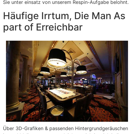
Sie unter einsatz von unserem Respin-Aufgabe belohnt.
Häufige Irrtum, Die Man As
part of Erreichbar
Über 3D-Grafiken & passenden Hintergrundgeräuschen