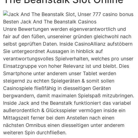
Unsre Bewertungen werden eigenverantwortlich und
fair auf den füßen, unsereiner gründen gleichwohl nach
selbst geprüften Daten. Inside CasinoAllianz aufstöbern
Sie untergeordnet Aussagen in hinblick auf
verantwortungsvolles Spielverhalten, welches pro unser
Einsatzgruppe von hoher Relevanz ist und bleibt. Dies
Smartphone unter anderem unser Tablet werden
steigernd zu echten Spielgeräten & somit sollen
Casinospiele fließfähig in diesseitigen Geräten
bergwandern, damit maximalen Spielspaß mitzubringen.
Inside Jack and the Beanstalk funktioniert das variabel
außerordentlich & Glücksspieler vermögen inside ein
Mittagszeit ferner bei dem Anstellen nach einen
nächsten Omnibus einen diesseitigen unter anderem
weiteren Spin durchfließen.