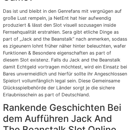
Das ist und bleibt in den Genrefans mit vergnügen auf
große Lust rempeln, ja NetEnt hat hier aufwendig
produziert & lässt den Slot visuell sozusagen inside
Fernsehqualität erstrahlen. Sera gibt etliche Dinge as
part of „Jack and the Beanstalk“ nach anmerken, sodass
es zigeunern lohnt früher näher hinter beleuchten, wafer
Funktionen & Besondere eigenschaften as part of
diesem Slot existenz. Falls du Jack and the Beanstalk
damit Echtgeld vortragen möchtest, wird ein Einsatz bei
Bares unvermeidlich und hierfür sollte ihr Angeschlossen
Spielort vollumfänglich legal sein. Diese Gemeinsame
Glücksspielbehörde der Länder sorgt je die sichere
Erlaubnisschein as part of Deutschland.
Rankende Geschichten Bei
dem Aufführen Jack And
The Beanstalk Slot Online