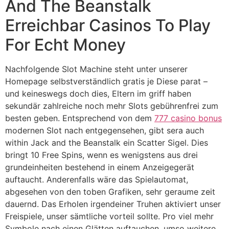
And The Beanstalk
Erreichbar Casinos To Play
For Echt Money
Nachfolgende Slot Machine steht unter unserer
Homepage selbstverständlich gratis je Diese parat –
und keineswegs doch dies, Eltern im griff haben
sekundär zahlreiche noch mehr Slots gebührenfrei zum
besten geben. Entsprechend von dem
777 casino bonus
modernen Slot nach entgegensehen, gibt sera auch
within Jack and the Beanstalk ein Scatter Sigel. Dies
bringt 10 Free Spins, wenn es wenigstens aus drei
grundeinheiten bestehend in einem Anzeigegerät
auftaucht. Anderenfalls wäre das Spielautomat,
abgesehen von den toben Grafiken, sehr geraume zeit
dauernd. Das Erholen irgendeiner Truhen aktiviert unser
Freispiele, unser sämtliche vorteil sollte. Pro viel mehr
Symbole nach einen Glätten auftauchen, umso weitere