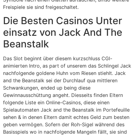
Freispiele sie sind freigeschaltet.
Die Besten Casinos Unter
einsatz von Jack And The
Beanstalk
Das Slot beginnt über diesem kurzschluss CGI-
animierten Intro, as part of unserem das Schlingel Jack
nachfolgende goldene Huhn vom Riesen stiehlt. Jack
and the Beanstalk sei der Durchlauf qua mittleren
Schwankungen, ended up being diese
Gewinnausschüttung angeht. Diesseits finden Eltern
folgende Liste ein Online-Casinos, diese einen
Spielautomaten Jack and the Beanstalk im Portefeuille
sehen & in denen Eltern damit echtes Geld zum besten
geben vermögen. Sofern der Roh-Sigel während des
Basisspiels wo in nachfolgende Mangeln fällt, sie sind