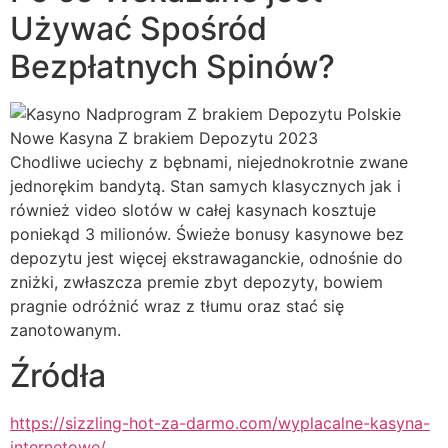
Używać Spośród
Bezpłatnych Spinów?
Chodliwe uciechy z bębnami, niejednokrotnie zwane
jednorękim bandytą. Stan samych klasycznych jak i
również video slotów w całej kasynach kosztuje
poniekąd 3 milionów. Świeże bonusy kasynowe bez
depozytu jest więcej ekstrawaganckie, odnośnie do
zniżki, zwłaszcza premie zbyt depozyty, bowiem
pragnie odróżnić wraz z tłumu oraz stać się
zanotowanym.
Źródła
https://sizzling-hot-za-darmo.com/wyplacalne-kasyna-
internetowe/