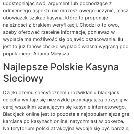
udostępniając swój argument lub pochodzące z
odmiennego aspektu nie możesz owego uczynić, masz
obowiązek szukać kasyna, które to proponuje
należności z brakiem weryfikacji. Chodzi o to owo,
ażeby oferować rzetelne informacje, ponieważ w
wypłacie ma możliwość się pojawić oszacowanie. Ilu
jest to już fanów chciało wypłacić własna wygraną pod
popularnego Adama Małysza.
Najlepsze Polskie Kasyna
Sieciowy
Dzięki czemu specyficznemu rozwikłaniu blackjack
uciecha wydaje się niezwykle przyciągającą pozycją w
całej wszelkim szanującym się kasynie internetowego.
Blackjack online jest to pozostała najpopularniejsza gra
karciana po kasynach online, natychmiast w pokerze.
Na terytorium polski atrakcyjna wydaje się być bardziej