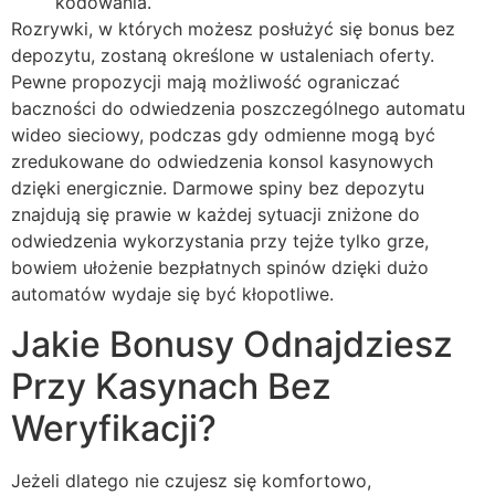
kodowania.
Rozrywki, w których możesz posłużyć się bonus bez
depozytu, zostaną określone w ustaleniach oferty.
Pewne propozycji mają możliwość ograniczać
baczności do odwiedzenia poszczególnego automatu
wideo sieciowy, podczas gdy odmienne mogą być
zredukowane do odwiedzenia konsol kasynowych
dzięki energicznie. Darmowe spiny bez depozytu
znajdują się prawie w każdej sytuacji zniżone do
odwiedzenia wykorzystania przy tejże tylko grze,
bowiem ułożenie bezpłatnych spinów dzięki dużo
automatów wydaje się być kłopotliwe.
Jakie Bonusy Odnajdziesz
Przy Kasynach Bez
Weryfikacji?
Jeżeli dlatego nie czujesz się komfortowo,