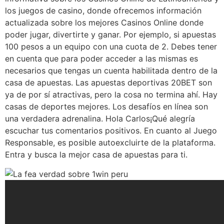
los juegos de casino, donde ofrecemos información
actualizada sobre los mejores Casinos Online donde
poder jugar, divertirte y ganar. Por ejemplo, si apuestas
100 pesos a un equipo con una cuota de 2. Debes tener
en cuenta que para poder acceder a las mismas es
necesarios que tengas un cuenta habilitada dentro de la
casa de apuestas. Las apuestas deportivas 20BET son
ya de por sí atractivas, pero la cosa no termina ahí. Hay
casas de deportes mejores. Los desafíos en línea son
una verdadera adrenalina. Hola Carlos¡Qué alegría
escuchar tus comentarios positivos. En cuanto al Juego
Responsable, es posible autoexcluirte de la plataforma.
Entra y busca la mejor casa de apuestas para ti.