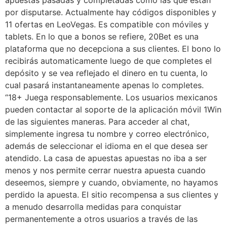
por disputarse. Actualmente hay códigos disponibles y
11 ofertas en LeoVegas. Es compatible con móviles y
tablets. En lo que a bonos se refiere, 20Bet es una
plataforma que no decepciona a sus clientes. El bono lo
recibirás automaticamente luego de que completes el
depósito y se vea reflejado el dinero en tu cuenta, lo
cual pasará instantaneamente apenas lo completes.
“18+ Juega responsablemente. Los usuarios mexicanos
pueden contactar al soporte de la aplicación móvil 1Win
de las siguientes maneras. Para acceder al chat,
simplemente ingresa tu nombre y correo electrónico,
además de seleccionar el idioma en el que desea ser
atendido. La casa de apuestas apuestas no iba a ser
menos y nos permite cerrar nuestra apuesta cuando
deseemos, siempre y cuando, obviamente, no hayamos
perdido la apuesta. El sitio recompensa a sus clientes y
a menudo desarrolla medidas para conquistar
permanentemente a otros usuarios a través de las