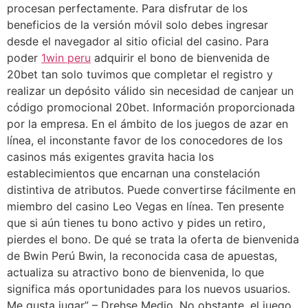
procesan perfectamente. Para disfrutar de los
beneficios de la versión móvil solo debes ingresar
desde el navegador al sitio oficial del casino. Para
poder
1win peru
adquirir el bono de bienvenida de
20bet tan solo tuvimos que completar el registro y
realizar un depósito válido sin necesidad de canjear un
código promocional 20bet. Información proporcionada
por la empresa. En el ámbito de los juegos de azar en
línea, el inconstante favor de los conocedores de los
casinos más exigentes gravita hacia los
establecimientos que encarnan una constelación
distintiva de atributos. Puede convertirse fácilmente en
miembro del casino Leo Vegas en línea. Ten presente
que si aún tienes tu bono activo y pides un retiro,
pierdes el bono. De qué se trata la oferta de bienvenida
de Bwin Perú Bwin, la reconocida casa de apuestas,
actualiza su atractivo bono de bienvenida, lo que
significa más oportunidades para los nuevos usuarios.
Me gusta jugar” – Drehse Medio. No obstante, el juego