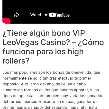
¿Tiene algún bono VIP
LeoVegas Casino? – ¿Cómo
funciona para los high
rollers?
Los más populares son los bonos de bienvenida, que
normalmente se solicitan tras efectuar tu primer
depósito. A lo largo del año, se llevan a cabo
numerosos torneos en los que puedes apostar, y los
tipos de apuestas son también muy variados: ganador
del torneo, marcador exacto en mapas, ganador del
primer mapa, ganador del segundo mapa, etc. Esto