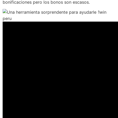
bonificaciones pero los bonos son escasos.