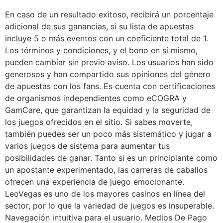
En caso de un resultado exitoso, recibirá un porcentaje
adicional de sus ganancias, si su lista de apuestas
incluye 5 o más eventos con un coeficiente total de 1.
Los términos y condiciones, y el bono en sí mismo,
pueden cambiar sin previo aviso. Los usuarios han sido
generosos y han compartido sus opiniones del género
de apuestas con los fans. Es cuenta con certificaciones
de organismos independientes como eCOGRA y
GamCare, que garantizan la equidad y la seguridad de
los juegos ofrecidos en el sitio. Si sabes moverte,
también puedes ser un poco más sistemático y jugar a
varios juegos de sistema para aumentar tus
posibilidades de ganar. Tanto si es un principiante como
un apostante experimentado, las carreras de caballos
ofrecen una experiencia de juego emocionante.
LeoVegas es uno de los mayores casinos en línea del
sector, por lo que la variedad de juegos es insuperable.
Navegación intuitiva para el usuario. Medios De Pago