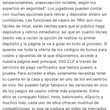
sensacionalistas, unaexcepción notable, según los
expertos en seguridad”. Los jugadores pueden contar
con muchas opciones para retirar y depositar dinero sin
comisiones. Las funciones de cajero en 1Win son muy
fáciles de intuir, están hechas para que el público haga
depósitos y retiros inmediatos, así que en cuanto inicies
sesión vas a recibir la opción de realizar tu primer
depósito y la página te va a guiar en todo el proceso. Si
quieres ver toda la oferta de los códigos de bonus para
casino y apuestas de la que disponemos, accede a
nuestra página web principal. 500 CLP a través de
servicios de pago verificados que hemos puesto a
prueba. Para acceder a ellas, solamente necesitas tener
tu cuenta en la casa y apostar en uno de los encuentros
en vivo. No pueden faltar tampoco las versiones en vivo
de los juegos de casino online más populares. Entre
ellos se consiguen fútbol, tenis, baloncesto, eSports y
muchos más; cada uno de ellos ofrecen multitud de
competiciones, lo que se traduce en miles de mercados