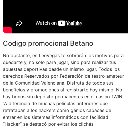
Codigo promocional Betano
No obstante, en LeoVegas te sobrarán los motivos para
quedarte y, no solo para jugar, sino para realizar tus
apuestas deportivas desde un mismo lugar. Todos los
derechos Reservados por Federación de teatro amateur
de la Comunidad Valenciana. Disfruta de todos sus
beneficios y promociones al registrarte hoy mismo. No
hay bonos sin depósito permanentes en el casino 1WIN.
“A diferencia de muchas películas anteriores que
retrataban a los hackers como genios capaces de
entrar en los sistemas informáticos con facilidad
“Hacker” se destacó por evitar los clichés