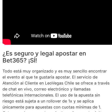
¿Es seguro y legal apostar en
Bet365? ¡SÍ!
Todo está muy organizado y es muy sencillo encontrar
el evento al que te gustaría apostar. El servicio de
Atención al Cliente en LeoVegas Chile se ofrece a través
de chat en vivo, correo electrónico y llamadas
telefónicas internacionales. El uso de la apuesta sin
riesgo está sujeta a un rollover de 1x y se aplica
únicamente para apuestas con cuotas mínimas de 1.