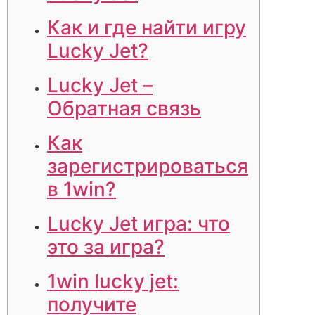
Как и где найти игру
Lucky Jet?
Lucky Jet –
Обратная связь
Как
зарегистрироваться
в 1win?
Lucky Jet игра: что
это за игра?
1win lucky jet:
получите