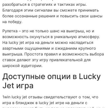
разобраться в стратегиях и тактиках игры.
Благодаря этим сигналам вы сможете принимать
более осознанные решения и повысить свои шансы
на победу.
Рулетка – это не только шанс на выигрыш, но и
возможность окунуться в уникальную атмосферу.
На lucky jet игра на деньги можно насладиться
азартными ощущениями и ожиданием крупного
выигрыша. Простота правил и возможность выбора
ставок делают эту игру привлекательной для
широкой аудитории.
Доступные опции в Lucky
Jet игра
1win lucky jet отзывы свидетельствуют о том, что
игра в блэкджек в lucky jet игре на деньги с