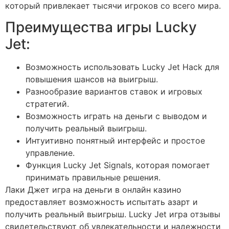
который привлекает тысячи игроков со всего мира.
Преимущества игры Lucky
Jet:
Возможность использовать Lucky Jet Hack для
повышения шансов на выигрыш.
Разнообразие вариантов ставок и игровых
стратегий.
Возможность играть на деньги с выводом и
получить реальный выигрыш.
Интуитивно понятный интерфейс и простое
управление.
Функция Lucky Jet Signals, которая помогает
принимать правильные решения.
Лаки Джет игра на деньги в онлайн казино
предоставляет возможность испытать азарт и
получить реальный выигрыш. Lucky Jet игра отзывы
свидетельствуют об увлекательности и надежности