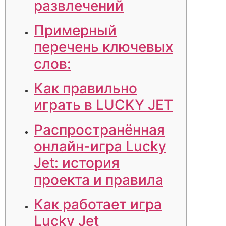
развлечений
Примерный
перечень ключевых
слов:
Как правильно
играть в LUCKY JET
Распространённая
онлайн-игра Lucky
Jet: история
проекта и правила
Как работает игра
Lucky Jet