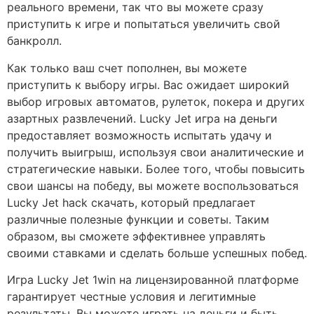
реального времени, так что вы можете сразу
приступить к игре и попытаться увеличить свой
банкролл.
Как только ваш счет пополнен, вы можете
приступить к выбору игры. Вас ожидает широкий
выбор игровых автоматов, рулеток, покера и других
азартных развлечений. Lucky Jet игра на деньги
предоставляет возможность испытать удачу и
получить выигрыш, используя свои аналитические и
стратегические навыки. Более того, чтобы повысить
свои шансы на победу, вы можете воспользоваться
Lucky Jet hack скачать, который предлагает
различные полезные функции и советы. Таким
образом, вы сможете эффективнее управлять
своими ставками и сделать больше успешных побед.
Игра Lucky Jet 1win на лицензированной платформе
гарантирует честные условия и легитимные
результаты. Вы можете играть на деньги и быть