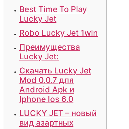
Best Time To Play
Lucky Jet
Robo Lucky Jet 1win
Преимущества
Lucky Jet:
Скачать Lucky Jet
Mod 0.0.7 для
Android Apk и
Iphone Ios 6.0
LUCKY JET – новый
вид азартных