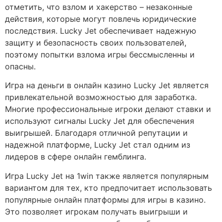
отметить, что взлом и хакерство – незаконные
действия, которые могут повлечь юридические
последствия. Lucky Jet обеспечивает надежную
защиту и безопасность своих пользователей,
поэтому попытки взлома игры бессмысленны и
опасны.
Игра на деньги в онлайн казино Lucky Jet является
привлекательной возможностью для заработка.
Многие профессиональные игроки делают ставки и
используют сигналы Lucky Jet для обеспечения
выигрышей. Благодаря отличной репутации и
надежной платформе, Lucky Jet стал одним из
лидеров в сфере онлайн гемблинга.
Игра Lucky Jet на 1win также является популярным
вариантом для тех, кто предпочитает использовать
популярные онлайн платформы для игры в казино.
Это позволяет игрокам получать выигрыши и