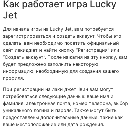
Как работает игра Lucky
Jet
Для начала игры на Lucky Jet, вам потребуется
зарегистрироваться и создать аккаунт. Чтобы это
сделать, вам необходимо посетить официальный
сайт лакиджет и найти кнопку “Регистрация” или
“Создать аккаунт”. После нажатия на эту кнопку, вам
будет предложено заполнить некоторую
информацию, необходимую для создания вашего
профиля.
При регистрации на лаки джет 1вин вам могут
потребоваться следующие данные: ваше имя и
фамилия, электронная почта, номер телефона, выбор
уникального логина и пароля. Также могут быть
предоставлены дополнительные данные, такие как
ваше местоположение или дата рождения.