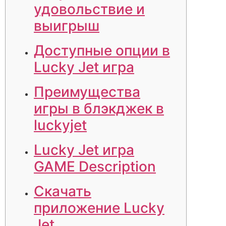
удовольствие и
выигрыш
Доступные опции в
Lucky Jet игра
Преимущества
игры в блэкджек в
luckyjet
Lucky Jet игра
GAME Description
Скачать
приложение Lucky
Jet