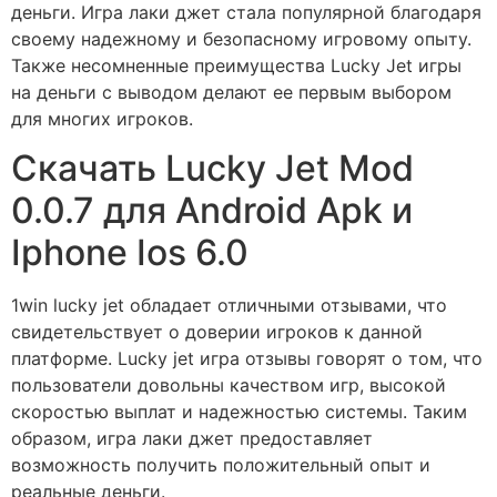
деньги. Игра лаки джет стала популярной благодаря
своему надежному и безопасному игровому опыту.
Также несомненные преимущества Lucky Jet игры
на деньги с выводом делают ее первым выбором
для многих игроков.
Скачать Lucky Jet Mod
0.0.7 для Android Apk и
Iphone Ios 6.0
1win lucky jet обладает отличными отзывами, что
свидетельствует о доверии игроков к данной
платформе. Lucky jet игра отзывы говорят о том, что
пользователи довольны качеством игр, высокой
скоростью выплат и надежностью системы. Таким
образом, игра лаки джет предоставляет
возможность получить положительный опыт и
реальные деньги.