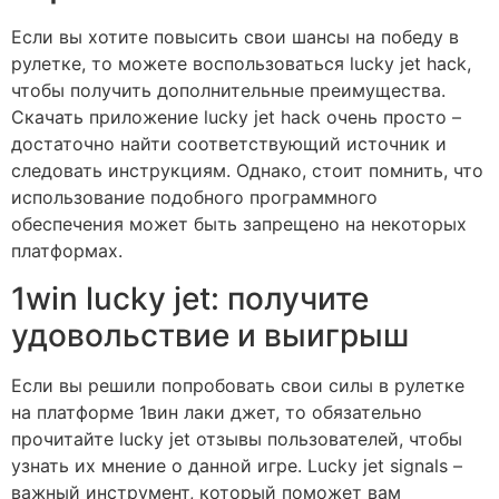
Если вы хотите повысить свои шансы на победу в
рулетке, то можете воспользоваться lucky jet hack,
чтобы получить дополнительные преимущества.
Скачать приложение lucky jet hack очень просто –
достаточно найти соответствующий источник и
следовать инструкциям. Однако, стоит помнить, что
использование подобного программного
обеспечения может быть запрещено на некоторых
платформах.
1win lucky jet: получите
удовольствие и выигрыш
Если вы решили попробовать свои силы в рулетке
на платформе 1вин лаки джет, то обязательно
прочитайте lucky jet отзывы пользователей, чтобы
узнать их мнение о данной игре. Lucky jet signals –
важный инструмент, который поможет вам