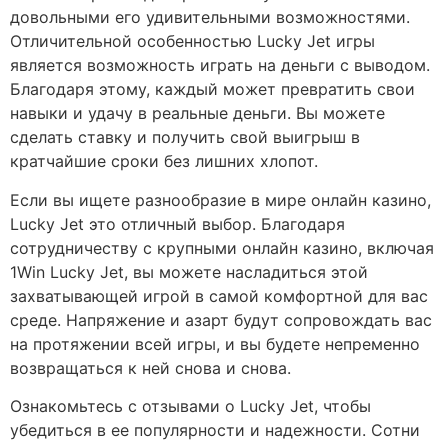
довольными его удивительными возможностями.
Отличительной особенностью Lucky Jet игры
является возможность играть на деньги с выводом.
Благодаря этому, каждый может превратить свои
навыки и удачу в реальные деньги. Вы можете
сделать ставку и получить свой выигрыш в
кратчайшие сроки без лишних хлопот.
Если вы ищете разнообразие в мире онлайн казино,
Lucky Jet это отличный выбор. Благодаря
сотрудничеству с крупными онлайн казино, включая
1Win Lucky Jet, вы можете насладиться этой
захватывающей игрой в самой комфортной для вас
среде. Напряжение и азарт будут сопровождать вас
на протяжении всей игры, и вы будете непременно
возвращаться к ней снова и снова.
Ознакомьтесь с отзывами о Lucky Jet, чтобы
убедиться в ее популярности и надежности. Сотни