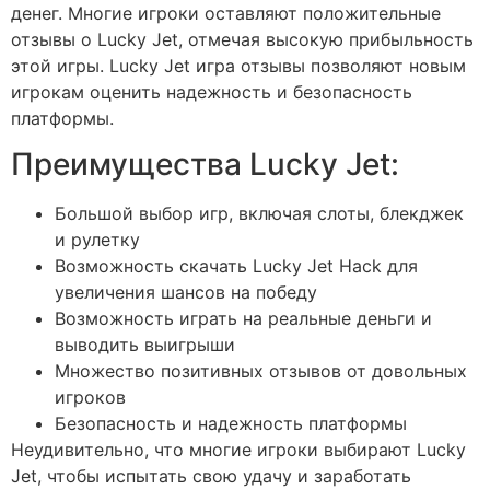
денег. Многие игроки оставляют положительные
отзывы о Lucky Jet, отмечая высокую прибыльность
этой игры. Lucky Jet игра отзывы позволяют новым
игрокам оценить надежность и безопасность
платформы.
Преимущества Lucky Jet:
Большой выбор игр, включая слоты, блекджек
и рулетку
Возможность скачать Lucky Jet Hack для
увеличения шансов на победу
Возможность играть на реальные деньги и
выводить выигрыши
Множество позитивных отзывов от довольных
игроков
Безопасность и надежность платформы
Неудивительно, что многие игроки выбирают Lucky
Jet, чтобы испытать свою удачу и заработать