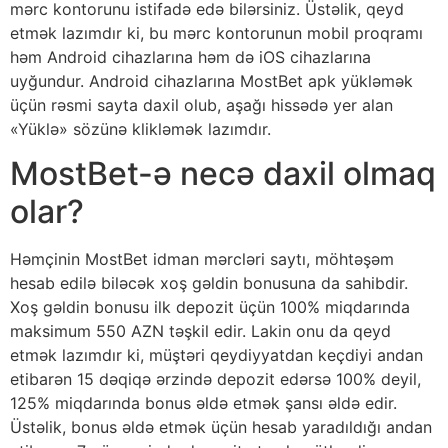
mərc kontorunu istifadə edə bilərsiniz. Üstəlik, qeyd
etmək lazımdır ki, bu mərc kontorunun mobil proqramı
həm Android cihazlarına həm də iOS cihazlarına
uyğundur. Android cihazlarına MostBet apk yükləmək
üçün rəsmi sayta daxil olub, aşağı hissədə yer alan
«Yüklə» sözünə klikləmək lazımdır.
MostBet-ə necə daxil olmaq
olar?
Həmçinin MostBet idman mərcləri saytı, möhtəşəm
hesab edilə biləcək xoş gəldin bonusuna da sahibdir.
Xoş gəldin bonusu ilk depozit üçün 100% miqdarında
maksimum 550 AZN təşkil edir. Lakin onu da qeyd
etmək lazımdır ki, müştəri qeydiyyatdan keçdiyi andan
etibarən 15 dəqiqə ərzində depozit edərsə 100% deyil,
125% miqdarında bonus əldə etmək şansı əldə edir.
Üstəlik, bonus əldə etmək üçün hesab yaradıldığı andan