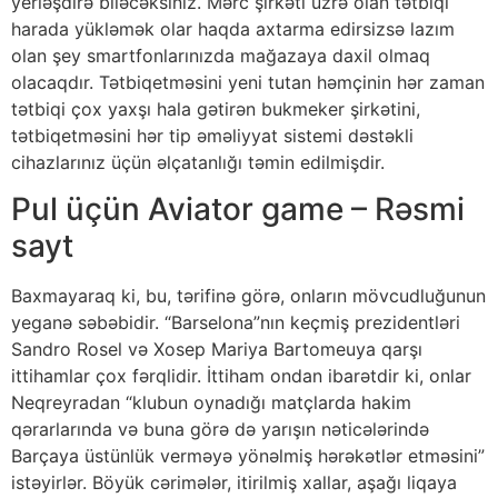
yerləşdirə biləcəksiniz. Mərc şirkəti üzrə olan tətbiqi
harada yükləmək olar haqda axtarma edirsizsə lazım
olan şey smartfonlarınızda mağazaya daxil olmaq
olacaqdır. Tətbiqetməsini yeni tutan həmçinin hər zaman
tətbiqi çox yaxşı hala gətirən bukmeker şirkətini,
tətbiqetməsini hər tip əməliyyat sistemi dəstəkli
cihazlarınız üçün əlçatanlığı təmin edilmişdir.
Pul üçün Aviator game – Rəsmi
sayt
Baxmayaraq ki, bu, tərifinə görə, onların mövcudluğunun
yeganə səbəbidir. “Barselona”nın keçmiş prezidentləri
Sandro Rosel və Xosep Mariya Bartomeuya qarşı
ittihamlar çox fərqlidir. İttiham ondan ibarətdir ki, onlar
Neqreyradan “klubun oynadığı matçlarda hakim
qərarlarında və buna görə də yarışın nəticələrində
Barçaya üstünlük verməyə yönəlmiş hərəkətlər etməsini”
istəyirlər. Böyük cərimələr, itirilmiş xallar, aşağı liqaya