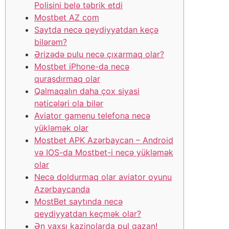
Polisini belə təbrik etdi
Mostbet AZ com
Saytda necə qeydiyyatdan keçə
bilərəm?
Ərizədə pulu necə çıxarmaq olar?
Mostbet iPhone-da necə
quraşdırmaq olar
Qalmaqalın daha çox siyasi
nəticələri ola bilər
Aviator gamenu telefona necə
yükləmək olar
Mostbet APK Azərbaycan – Android
və IOS-da Mostbet-i necə yükləmək
olar
Necə doldurmaq olar aviator oyunu
Azərbaycanda
MostBet saytında necə
qeydiyyatdan keçmək olar?
Ən yaxşı kazinolarda pul qazan!