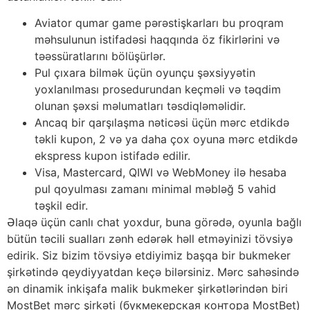
Aviator qumar game pərəstişkarları bu proqram
məhsulunun istifadəsi haqqında öz fikirlərini və
təəssüratlarını bölüşürlər.
Pul çıxara bilmək üçün oyunçu şəxsiyyətin
yoxlanılması prosedurundan keçməli və təqdim
olunan şəxsi məlumatları təsdiqləməlidir.
Ancaq bir qarşılaşma nəticəsi üçün mərc etdikdə
təkli kupon, 2 və ya daha çox oyuna mərc etdikdə
ekspress kupon istifadə edilir.
Visa, Mastercard, QIWI və WebMoney ilə hesaba
pul qoyulması zamanı minimal məbləğ 5 vahid
təşkil edir.
Əlaqə üçün canlı chat yoxdur, buna görədə, oyunla bağlı
bütün təcili sualları zənh edərək həll etməyinizi tövsiyə
edirik. Siz bizim tövsiyə etdiyimiz başqa bir bukmeker
şirkətində qeydiyyatdan keçə bilərsiniz. Mərc sahəsində
ən dinamik inkişafa malik bukmeker şirkətlərindən biri
MostBet mərc şirkəti (букмекерская контора MostBet)