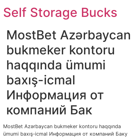
Self Storage Bucks
MostBet Azərbaycan
bukmeker kontoru
haqqında ümumi
baxış-icmal
Информация от
компаний Бак
MostBet Azərbaycan bukmeker kontoru haqqında
ümumi baxış-icmal Информация от компаний Баку