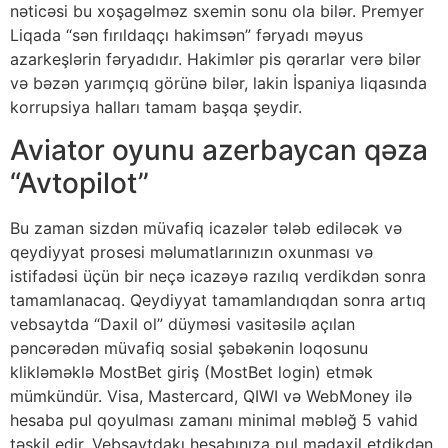
nəticəsi bu xoşagəlməz sxemin sonu ola bilər. Premyer
Liqada “sən fırıldaqçı hakimsən” fəryadı məyus
azarkeşlərin fəryadıdır. Hakimlər pis qərarlar verə bilər
və bəzən yarımçıq görünə bilər, lakin İspaniya liqasında
korrupsiya halları tamam başqa şeydir.
Aviator oyunu azerbaycan qəza
“Avtopilot”
Bu zaman sizdən müvafiq icazələr tələb ediləcək və
qeydiyyat prosesi məlumatlarınızın oxunması və
istifadəsi üçün bir neçə icazəyə razılıq verdikdən sonra
tamamlanacaq. Qeydiyyat tamamlandıqdan sonra artıq
vebsaytda “Daxil ol” düyməsi vasitəsilə açılan
pəncərədən müvafiq sosial şəbəkənin loqosunu
klikləməklə MostBet giriş (MostBet login) etmək
mümkündür. Visa, Mastercard, QIWI və WebMoney ilə
hesaba pul qoyulması zamanı minimal məbləğ 5 vahid
təşkil edir. Vebsaytdakı hesabınıza pul mədaxil etdikdən