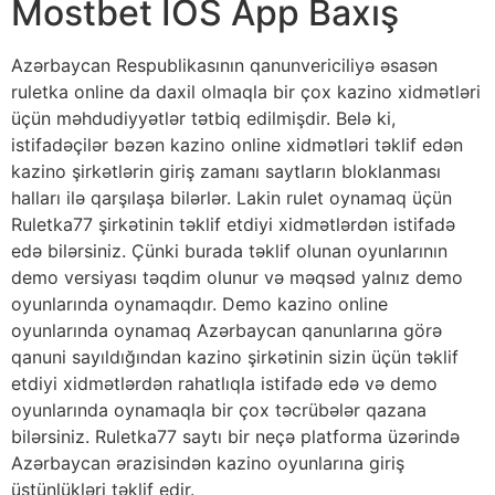
Mostbet IOS App Baxış
Azərbaycan Respublikasının qanunvericiliyə əsasən
ruletka online da daxil olmaqla bir çox kazino xidmətləri
üçün məhdudiyyətlər tətbiq edilmişdir. Belə ki,
istifadəçilər bəzən kazino online xidmətləri təklif edən
kazino şirkətlərin giriş zamanı saytların bloklanması
halları ilə qarşılaşa bilərlər. Lakin rulet oynamaq üçün
Ruletka77 şirkətinin təklif etdiyi xidmətlərdən istifadə
edə bilərsiniz. Çünki burada təklif olunan oyunlarının
demo versiyası təqdim olunur və məqsəd yalnız demo
oyunlarında oynamaqdır. Demo kazino online
oyunlarında oynamaq Azərbaycan qanunlarına görə
qanuni sayıldığından kazino şirkətinin sizin üçün təklif
etdiyi xidmətlərdən rahatlıqla istifadə edə və demo
oyunlarında oynamaqla bir çox təcrübələr qazana
bilərsiniz. Ruletka77 saytı bir neçə platforma üzərində
Azərbaycan ərazisindən kazino oyunlarına giriş
üstünlükləri təklif edir.