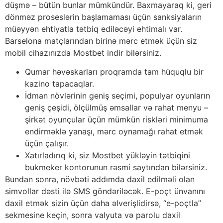
düşmə – bütün bunlar mümkündür. Baxmayaraq ki, geri
dönməz proseslərin başlamaması üçün sanksiyaların
müəyyən ehtiyatla tətbiq ediləcəyi ehtimalı var.
Barselona matçlarından birinə mərc etmək üçün siz
mobil cihazınızda Mostbet indir bilərsiniz.
Qumar həvəskarları proqramda tam hüquqlu bir
kazino tapacaqlar.
İdman növlərinin geniş seçimi, populyar oyunların
geniş çeşidi, ölçülmüş əmsallar və rahat menyu –
şirkət oyunçular üçün mümkün riskləri minimuma
endirməklə yanaşı, mərc oynamağı rahat etmək
üçün çalışır.
Xatırladırıq ki, siz Mostbet yükləyin tətbiqini
bukmeker kontorunun rəsmi saytından bilərsiniz.
Bundan sonra, növbəti addımda daxil edilməli olan
simvollar dəsti ilə SMS göndəriləcək. E-poçt ünvanını
daxil etmək sizin üçün daha əlverişlidirsə, “e-poçtla”
sekmesine keçin, sonra valyuta və parolu daxil