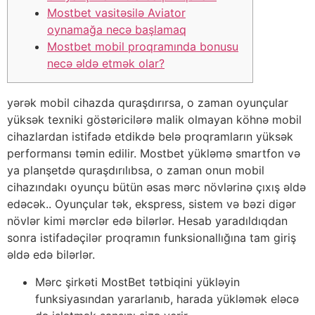
Mostbet vasitəsilə Aviator
oynamağa necə başlamaq
Mostbet mobil proqramında bonusu
necə əldə etmək olar?
yərək mobil cihazda quraşdırırsa, o zaman oyunçular
yüksək texniki göstəricilərə malik olmayan köhnə mobil
cihazlardan istifadə etdikdə belə proqramların yüksək
performansı təmin edilir. Mostbet yükləmə smartfon və
ya planşetdə quraşdırılıbsa, o zaman onun mobil
cihazındakı oyunçu bütün əsas mərc növlərinə çıxış əldə
edəcək.. Oyunçular tək, ekspress, sistem və bəzi digər
növlər kimi mərclər edə bilərlər. Hesab yaradıldıqdan
sonra istifadəçilər proqramın funksionallığına tam giriş
əldə edə bilərlər.
Mərc şirkəti MostBet tətbiqini yükləyin
funksiyasından yararlanıb, harada yükləmək eləcə