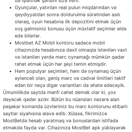
də işlətmək şansını sizə verir.
Oyunçular, yatırılan real pulun miqdarından və
qeydiyyatdan sonra doldurulma sürətindən asılı
olaraq, oyun hesabına ilk depozitini etmək üçün
xoş gəlmisiniz bonusu üçün müxtəlif seçimlər əldə
edə bilərlər.
Mostbet AZ Mobil kontoru sadəcə mobil
cihazınızda hesabınıza daxil olmaqla istənilən vaxt
və istənilən yerdə mərc oynamağı mümkün qədər
rahat etmək üçün hər şeyi təmin etmişdir.
Həm populyar seçimləri, həm də oynamaq üçün
əyləncəli olan, geniş mərc və cədvəl limitləri təklif
edən bir neçə digər variantları da əhatə edəcəyik.
Ümumilikdə saytda mənfi cəhət demək olar ki, yox
deyəcək qədər azdır. Bütün bu nüansları nəzərə alan
peşəkar komanda üzvlərimiz bu mərc kontorunu etibarlı
saytlar siyahısına əlavə edib. Xülasə, fikrimizcə
MostBetdə hesab yaratmaq və bonuslardan istifadə
etməkdə fayda var. Cihazınıza MostBet apk yükləyərək