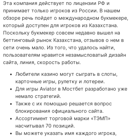
Эта компания действует по лицензии РФ и
принимает только игроков из России. В нашем
обзоре речь пойдет о международном букмекере,
который доступен для игроков из Казахстана.
Поскольку букмекер совсем недавно вышел на
беттинговый рынок Казахстана, отзывов о нем в
сети очень мало. Из того, что удалось найти,
пользователям нравится незамысловатый дизайн
сайта, линия, скорость работы.
Любители казино могут сыграть в слоты,
карточные игры, рулетку и лотереи.
Для игры Aviator в Мостбет разработано уже
немало стратегий.
Также с их помощью решается вопрос
блокирования официального сайта.
Ассортимент торговой марки «ТЭМП»
насчитывал 70 позиций.
Вы можете указать имя каждого игрока,