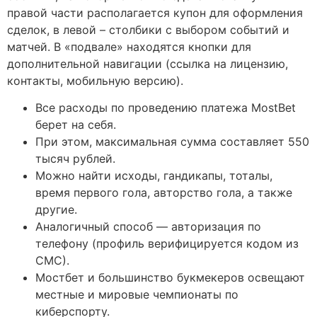
правой части располагается купон для оформления
сделок, в левой – столбики с выбором событий и
матчей. В «подвале» находятся кнопки для
дополнительной навигации (ссылка на лицензию,
контакты, мобильную версию).
Все расходы по проведению платежа MostBet
берет на себя.
При этом, максимальная сумма составляет 550
тысяч рублей.
Можно найти исходы, гандикапы, тоталы,
время первого гола, авторство гола, а также
другие.
Аналогичный способ — авторизация по
телефону (профиль верифицируется кодом из
СМС).
Мостбет и большинство букмекеров освещают
местные и мировые чемпионаты по
киберспорту.