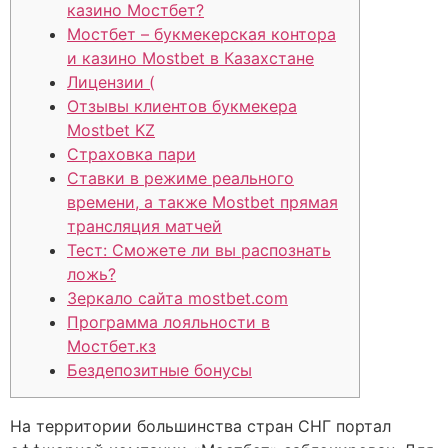
казино Мостбет?
Мостбет – букмекерская контора
и казино Mostbet в Казахстане
Лицензии (
Отзывы клиентов букмекера
Mostbet KZ
Страховка пари
Ставки в режиме реального
времени, а также Mostbet прямая
трансляция матчей
Тест: Сможете ли вы распознать
ложь?
Зеркало сайта mostbet.com
Программа лояльности в
Мостбет.кз
Бездепозитные бонусы
На территории большинства стран СНГ портал