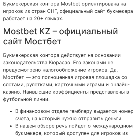
Букмекерская контора Mostbet ориентирована на
игроков из стран СНГ, официальный сайт букмекера
работает на 20+ языках.
Mostbet KZ – официальный
сайт Мостбет
Букмекерская контора действует на основании
законодательства Кюрасао. Его законами не
предусмотрено налогообложение игроков. Да,
Мостбет — это полноценная игровая площадка со
слотами, рулетками, карточными играми и онлайн-
казино. Наивысшие коэффициенты представлены в
футбольной линии.
В финансовом отделе гемблеру выдается номер
счета, на который нужно отправить деньги.
В нашем обзоре речь пойдет о международном
букмекере, который доступен для игроков из