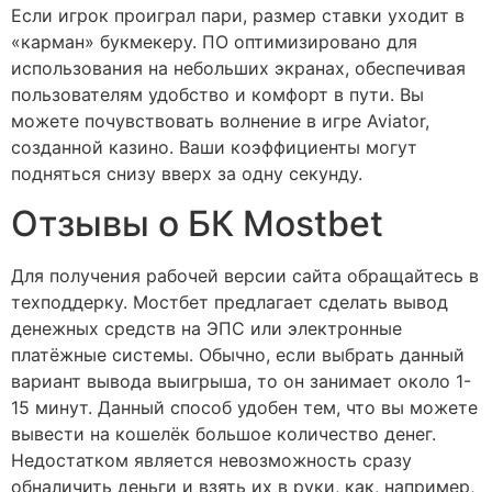
Если игрок проиграл пари, размер ставки уходит в
«карман» букмекеру. ПО оптимизировано для
использования на небольших экранах, обеспечивая
пользователям удобство и комфорт в пути. Вы
можете почувствовать волнение в игре Aviator,
созданной казино. Ваши коэффициенты могут
подняться снизу вверх за одну секунду.
Отзывы о БК Mostbet
Для получения рабочей версии сайта обращайтесь в
техподдерку. Мостбет предлагает сделать вывод
денежных средств на ЭПС или электронные
платёжные системы. Обычно, если выбрать данный
вариант вывода выигрыша, то он занимает около 1-
15 минут. Данный способ удобен тем, что вы можете
вывести на кошелёк большое количество денег.
Недостатком является невозможность сразу
обналичить деньги и взять их в руки, как, например,