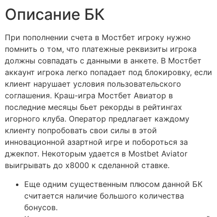
Описание БК
При пополнении счета в Мостбет игроку нужно
помнить о том, что платежные реквизиты игрока
должны совпадать с данными в анкете. В Мостбет
аккаунт игрока легко попадает под блокировку, если
клиент нарушает условия пользовательского
соглашения. Краш-игра Мостбет Авиатор в
последние месяцы бьет рекорды в рейтингах
игорного клуба. Оператор предлагает каждому
клиенту попробовать свои силы в этой
инновационной азартной игре и побороться за
джекпот. Некоторым удается в Mostbet Aviator
выигрывать до х8000 к сделанной ставке.
Еще одним существенным плюсом данной БК
считается наличие большого количества
бонусов.