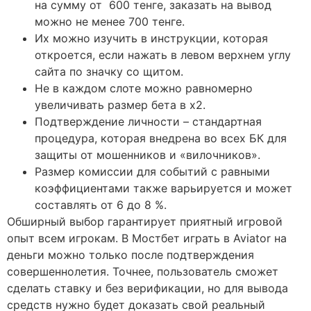
на сумму от 600 тенге, заказать на вывод
можно не менее 700 тенге.
Их можно изучить в инструкции, которая
откроется, если нажать в левом верхнем углу
сайта по значку со щитом.
Не в каждом слоте можно равномерно
увеличивать размер бета в х2.
Подтверждение личности – стандартная
процедура, которая внедрена во всех БК для
защиты от мошенников и «вилочников».
Размер комиссии для событий с равными
коэффициентами также варьируется и может
составлять от 6 до 8 %.
Обширный выбор гарантирует приятный игровой
опыт всем игрокам. В Мостбет играть в Aviator на
деньги можно только после подтверждения
совершеннолетия. Точнее, пользователь сможет
сделать ставку и без верификации, но для вывода
средств нужно будет доказать свой реальный