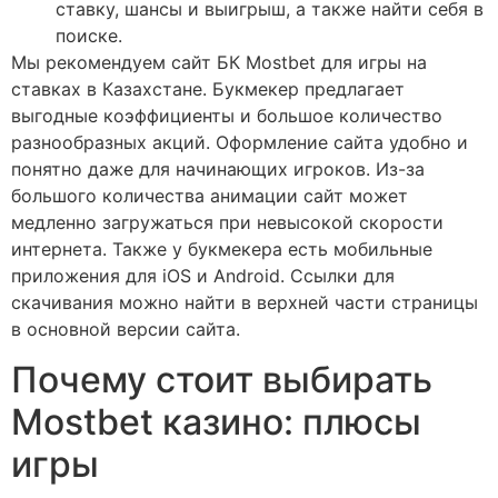
ставку, шансы и выигрыш, а также найти себя в
поиске.
Мы рекомендуем сайт БК Mostbet для игры на
ставках в Казахстане. Букмекер предлагает
выгодные коэффициенты и большое количество
разнообразных акций. Оформление сайта удобно и
понятно даже для начинающих игроков. Из-за
большого количества анимации сайт может
медленно загружаться при невысокой скорости
интернета. Также у букмекера есть мобильные
приложения для iOS и Android. Ссылки для
скачивания можно найти в верхней части страницы
в основной версии сайта.
Почему стоит выбирать
Mostbet казино: плюсы
игры