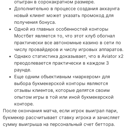
отыгран в сорокакратном размере.
Дополнительно в процессе создания аккаунта
новый клиент может указать промокод для
получения бонуса.
Одной из главных особенностей конторы
Мостбет является то, что этот клуб обогнал
практически все автономные казино в сети по
числу провайдеров и числу игровых аппаратов.
Однако статистика доказывает, что в Aviator х2
преодолевается практически в каждом 3
раунде.
Еще одним объективным «маркером» для
выбора букмекерской конторы являются
отзывы клиентов, которые делятся своим
опытом игры в той или иной букмекерской
конторе.
После окончания матча, если игрок выиграл пари,
букмекер рассчитывает ставку игрока и зачисляет
сумму выигрыша на персональный счет беттора.