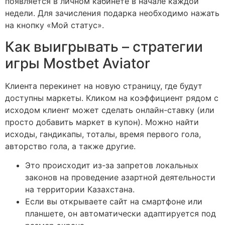
появляется в личном кабинете в начале каждой
недели. Для зачисления подарка необходимо нажать
на кнопку «Мой статус».
Как выигрывать – стратегии
игры Mostbet Aviator
Клиента перекинет на новую страницу, где будут
доступны маркеты. Кликом на коэффициент рядом с
исходом клиент может сделать онлайн-ставку (или
просто добавить маркет в купон). Можно найти
исходы, гандикапы, тоталы, время первого гола,
авторство гола, а также другие.
Это происходит из-за запретов локальных
законов на проведение азартной деятельности
на территории Казахстана.
Если вы открываете сайт на смартфоне или
планшете, он автоматически адаптируется под