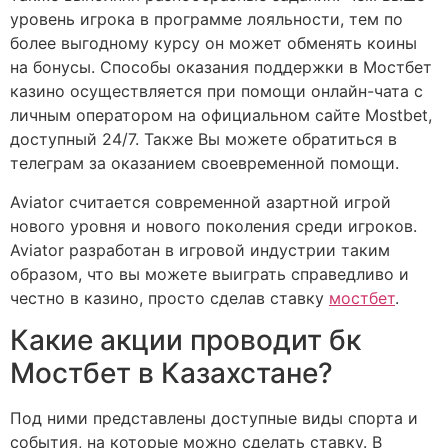
уровень игрока в программе лояльности, тем по
более выгодному курсу он может обменять коины
на бонусы. Способы оказания поддержки в Мостбет
казино осуществляется при помощи онлайн-чата с
личным оператором на официальном сайте Mostbet,
доступный 24/7. Также Вы можете обратиться в
телеграм за оказанием своевременной помощи.
Aviator считается современной азартной игрой
нового уровня и нового поколения среди игроков.
Aviator разработан в игровой индустрии таким
образом, что вы можете выиграть справедливо и
честно в казино, просто сделав ставку
мостбет
.
Какие акции проводит бк
Мостбет в Казахстане?
Под ними представлены доступные виды спорта и
события, на которые можно сделать ставку. В