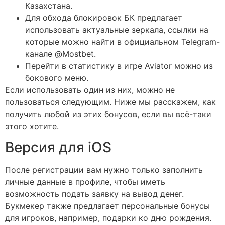
Казахстана.
Для обхода блокировок БК предлагает
использовать актуальные зеркала, ссылки на
которые можно найти в официальном Telegram-
канале @Mostbet.
Перейти в статистику в игре Aviator можно из
бокового меню.
Если использовать один из них, можно не
пользоваться следующим. Ниже мы расскажем, как
получить любой из этих бонусов, если вы всё-таки
этого хотите.
Версия для iOS
После регистрации вам нужно только заполнить
личные данные в профиле, чтобы иметь
возможность подать заявку на вывод денег.
Букмекер также предлагает персональные бонусы
для игроков, например, подарки ко дню рождения.