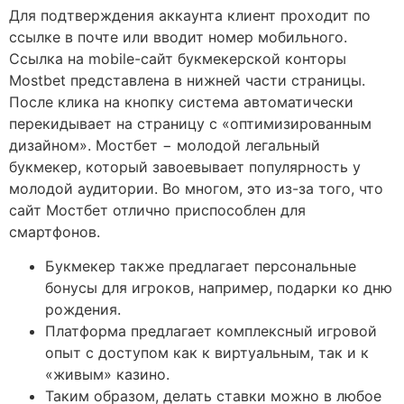
Для подтверждения аккаунта клиент проходит по
ссылке в почте или вводит номер мобильного.
Ссылка на mobile-сайт букмекерской конторы
Mostbet представлена в нижней части страницы.
После клика на кнопку система автоматически
перекидывает на страницу с «оптимизированным
дизайном». Мостбет − молодой легальный
букмекер, который завоевывает популярность у
молодой аудитории. Во многом, это из-за того, что
сайт Мостбет отлично приспособлен для
смартфонов.
Букмекер также предлагает персональные
бонусы для игроков, например, подарки ко дню
рождения.
Платформа предлагает комплексный игровой
опыт с доступом как к виртуальным, так и к
«живым» казино.
Таким образом, делать ставки можно в любое