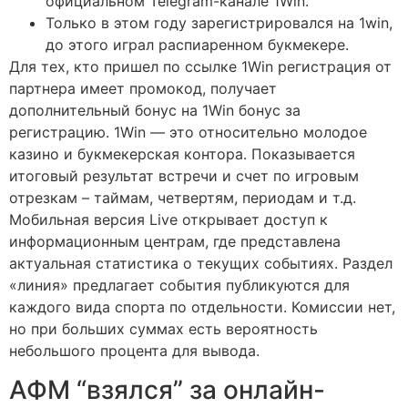
официальном Telegram-канале 1Win.
Только в этом году зарегистрировался на 1win,
до этого играл распиаренном букмекере.
Для тех, кто пришел по ссылке 1Win регистрация от
партнера имеет промокод, получает
дополнительный бонус на 1Win бонус за
регистрацию. 1Win — это относительно молодое
казино и букмекерская контора. Показывается
итоговый результат встречи и счет по игровым
отрезкам – таймам, четвертям, периодам и т.д.
Мобильная версия Live открывает доступ к
информационным центрам, где представлена
актуальная статистика о текущих событиях. Раздел
«линия» предлагает события публикуются для
каждого вида спорта по отдельности. Комиссии нет,
но при больших суммах есть вероятность
небольшого процента для вывода.
АФМ “взялся” за онлайн-