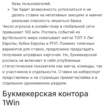
базы пользователей.
Так будет возможность успокоиться и не
делать ставки на негативных эмоциях и маячит
реальная опасность лишиться банка.
Число игроков в онлайн-поер в глобальной сети
превышает 100 млн. Роспись событий из
футбольного мира охватывает матчи ТОП 5 Лиг
Европы, Кубки Европы и РПЛ. Помимо типичных
вариантов для ставок, предложено предугадать
получение штрафных карточек. Но, букмекерская
роспись не включает в себя углубленные
статистические показатели как матча, команды, так
и участников в отдельности. Ставки на киберспорт
представлены и на страницах прематча/лайва и в
отдельном одноименном разделе.
Букмекерская контора
1Win