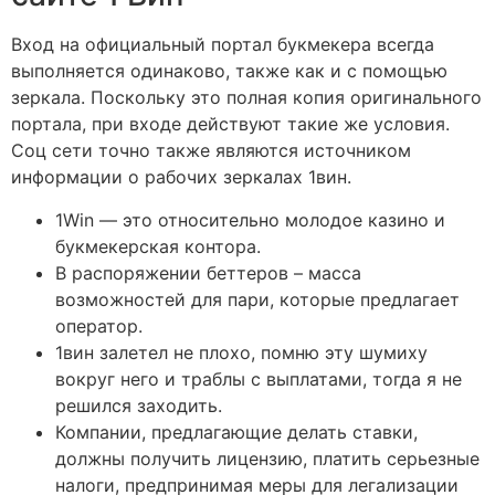
Вход на официальный портал букмекера всегда
выполняется одинаково, также как и с помощью
зеркала. Поскольку это полная копия оригинального
портала, при входе действуют такие же условия.
Соц сети точно также являются источником
информации о рабочих зеркалах 1вин.
1Win — это относительно молодое казино и
букмекерская контора.
В распоряжении беттеров – масса
возможностей для пари, которые предлагает
оператор.
1вин залетел не плохо, помню эту шумиху
вокруг него и траблы с выплатами, тогда я не
решился заходить.
Компании, предлагающие делать ставки,
должны получить лицензию, платить серьезные
налоги, предпринимая меры для легализации