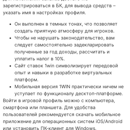
зарегистрироваться в БК, для вывода средств –
указать имя в настройках профиля.
Он выполнен в темных тонах, что позволяет
создать приятную атмосферу для игроков.
Чтобы не нарушать законодательство, вам
следует самостоятельно задекларировать
полученные за год доходы, рассчитать и
уплатить налог в 10%.
Сайт ставок 1win символизирует передовой
опыт и навыки в разработке виртуальных
платформ.
Мобильная версия 1WIN практически ничем не
уступает по функционалу десктоп-платформе.
Войти в игровой профиль можно с компьютера,
смартфона или планшета. Для удобства
пользователей рекомендуется скачать мобильное
приложение для операционных систем iOS/Android
или установить ПК-клиент для Windows.