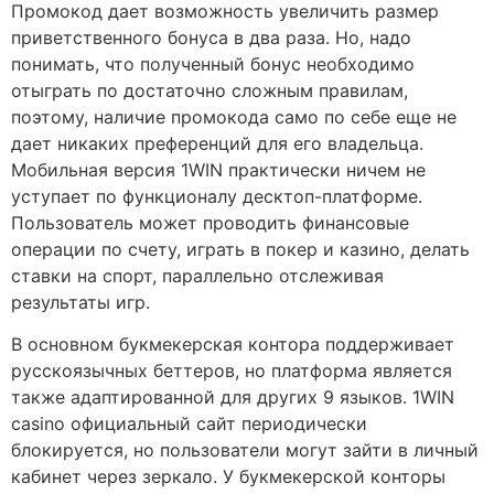
Промокод дает возможность увеличить размер
приветственного бонуса в два раза. Но, надо
понимать, что полученный бонус необходимо
отыграть по достаточно сложным правилам,
поэтому, наличие промокода само по себе еще не
дает никаких преференций для его владельца.
Мобильная версия 1WIN практически ничем не
уступает по функционалу десктоп-платформе.
Пользователь может проводить финансовые
операции по счету, играть в покер и казино, делать
ставки на спорт, параллельно отслеживая
результаты игр.
В основном букмекерская контора поддерживает
русскоязычных беттеров, но платформа является
также адаптированной для других 9 языков. 1WIN
casino официальный сайт периодически
блокируется, но пользователи могут зайти в личный
кабинет через зеркало. У букмекерской конторы