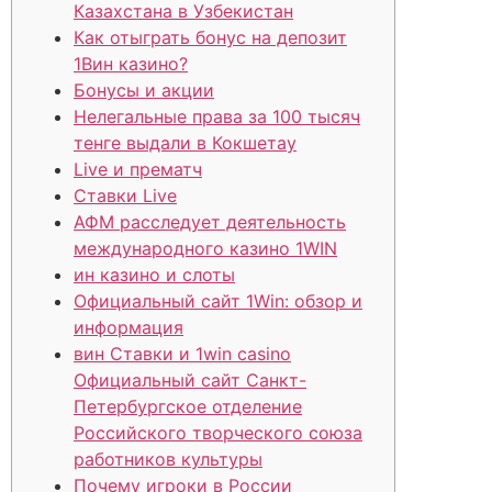
Казахстана в Узбекистан
Как отыграть бонус на депозит
1Вин казино?
Бонусы и акции
Нелегальные права за 100 тысяч
тенге выдали в Кокшетау
Live и прематч
Ставки Live
АФМ расследует деятельность
международного казино 1WIN
ин казино и слоты
Официальный сайт 1Win: обзор и
информация
вин Ставки и 1win casino
Официальный сайт Санкт-
Петербургское отделение
Российского творческого союза
работников культуры
Почему игроки в России