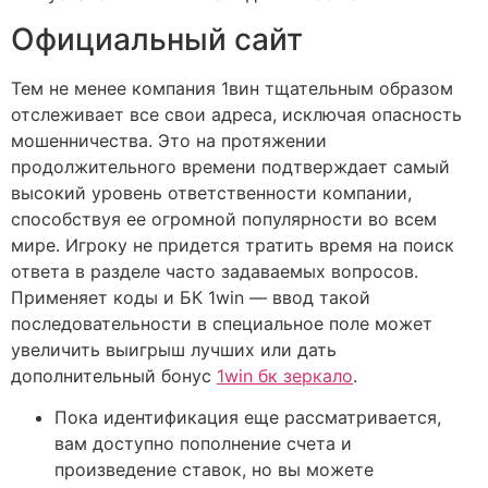
Официальный сайт
Тем не менее компания 1вин тщательным образом
отслеживает все свои адреса, исключая опасность
мошенничества. Это на протяжении
продолжительного времени подтверждает самый
высокий уровень ответственности компании,
способствуя ее огромной популярности во всем
мире. Игроку не придется тратить время на поиск
ответа в разделе часто задаваемых вопросов.
Применяет коды и БК 1win — ввод такой
последовательности в специальное поле может
увеличить выигрыш лучших или дать
дополнительный бонус
1win бк зеркало
.
Пока идентификация еще рассматривается,
вам доступно пополнение счета и
произведение ставок, но вы можете