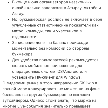
В конце июня организаторов незаконных
онлайн-казино задержали в Атырау, Актобе и
Актау.
Но, букмекерская роспись не включает в себя
углубленные статистические показатели как
матча, команды, так и участников в
отдельности.
Зачисление денег на баланс происходит
моментально без комиссий со стороны
букмекера.
Для удобства пользователей рекомендуется
скачать мобильное приложение для
операционных систем iOS/Android или
установить ПК-клиент для Windows.
С лидерами рынка в этом направлении БК 1win в
полной мере конкурировать не может, но на фоне
большинства других букмекеров не выглядит
аутсайдером. Однако стоит знать, что маржа на
многие Live-события значительно превышает