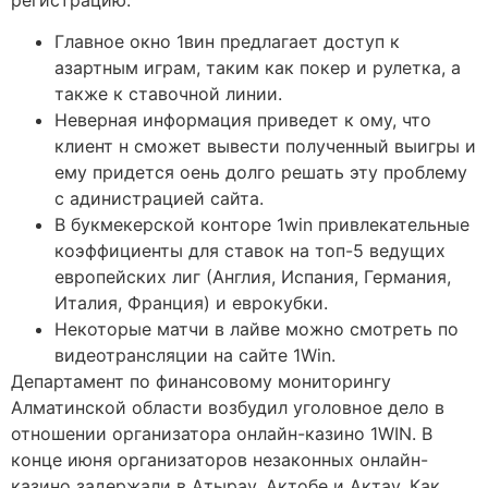
Главное окно 1вин предлагает доступ к
азартным играм, таким как покер и рулетка, а
также к ставочной линии.
Неверная информация приведет к ому, что
клиент н сможет вывести полученный выигры и
ему придется оень долго решать эту проблему
с адинистрацией сайта.
В букмекерской конторе 1win привлекательные
коэффициенты для ставок на топ-5 ведущих
европейских лиг (Англия, Испания, Германия,
Италия, Франция) и еврокубки.
Некоторые матчи в лайве можно смотреть по
видеотрансляции на сайте 1Win.
Департамент по финансовому мониторингу
Алматинской области возбудил уголовное дело в
отношении организатора онлайн-казино 1WIN. В
конце июня организаторов незаконных онлайн-
казино задержали в Атырау, Актобе и Актау. Как