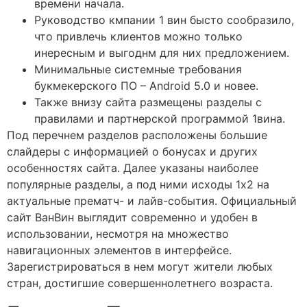
времени начала.
Руководство кмпании 1 вин бысто сообразило,
что привлечь клиентов можно только
инересным и выгоднм для них предложением.
Минимальные системные требования
букмекерского ПО – Android 5.0 и новее.
Также внизу сайта размещены разделы с
правилами и партнерской программой 1вина.
Под перечнем разделов расположены большие
слайдеры с информацией о бонусах и других
особенностях сайта. Далее указаны наиболее
популярные разделы, а под ними исходы 1х2 на
актуальные прематч- и лайв-события. Официальный
сайт ВанВин выглядит современно и удобен в
использовании, несмотря на множество
навигационных элементов в интерфейсе.
Зарегистрироваться в нем могут жители любых
стран, достигшие совершеннолетнего возраста.