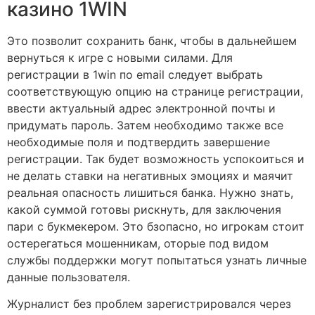
казино 1WIN
Это позволит сохранить банк, чтобы в дальнейшем
вернуться к игре с новыми силами. Для
регистрации в 1win по email следует выбрать
соответствующую опцию на странице регистрации,
ввести актуальный адрес электронной почты и
придумать пароль. Затем необходимо также все
необходимые поля и подтвердить завершение
регистрации. Так будет возможность успокоиться и
не делать ставки на негативных эмоциях и маячит
реальная опасность лишиться банка. Нужно знать,
какой суммой готовы рискнуть, для заключения
пари с букмекером. Это бзопасно, но игрокам стоит
остерегаться мошенникам, оторые под видом
службы поддержки могут попытаться узнать личные
данные пользователя.
Журналист без проблем зарегистрировался через