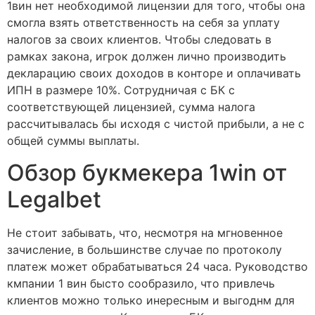
1вин нет необходимой лицензии для того, чтобы она
смогла взять ответственность на себя за уплату
налогов за своих клиентов. Чтобы следовать в
рамках закона, игрок должен лично производить
декларацию своих доходов в конторе и оплачивать
ИПН в размере 10%. Сотрудничая с БК с
соответствующей лицензией, сумма налога
рассчитывалась бы исходя с чистой прибыли, а не с
общей суммы выплаты.
Обзор букмекера 1win от
Legalbet
Не стоит забывать, что, несмотря на мгновенное
зачисление, в большинстве случае по протоколу
платеж может обрабатываться 24 часа. Руководство
кмпании 1 вин бысто сообразило, что привлечь
клиентов можно только инересным и выгоднм для