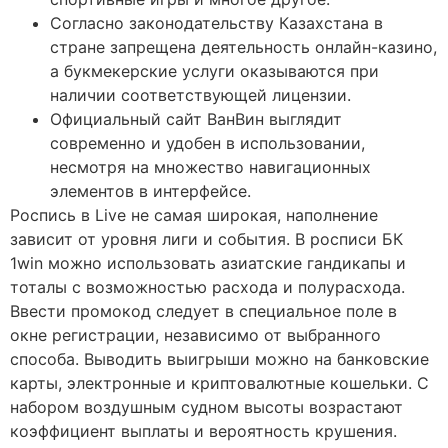
Согласно законодательству Казахстана в
стране запрещена деятельность онлайн-казино,
а букмекерские услуги оказываются при
наличии соответствующей лицензии.
Официальный сайт ВанВин выглядит
современно и удобен в использовании,
несмотря на множество навигационных
элементов в интерфейсе.
Роспись в Live не самая широкая, наполнение
зависит от уровня лиги и события. В росписи БК
1win можно использовать азиатские гандикапы и
тоталы с возможностью расхода и полурасхода.
Ввести промокод следует в специальное поле в
окне регистрации, независимо от выбранного
способа. Выводить выигрыши можно на банковские
карты, электронные и криптовалютные кошельки. С
набором воздушным судном высоты возрастают
коэффициент выплаты и вероятность крушения.