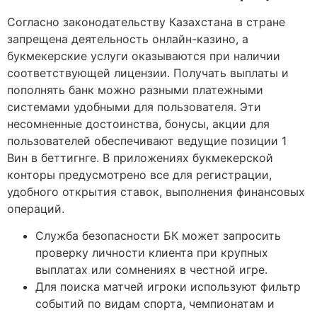
Согласно законодательству Казахстана в стране
запрещена деятельность онлайн-казино, а
букмекерские услуги оказываются при наличии
соответствующей лицензии. Получать выплаты и
пополнять банк можно разными платежными
системами удобными для пользователя. Эти
несомненные достоинства, бонусы, акции для
пользователей обеспечивают ведущие позиции 1
Вин в беттигнге. В приложениях букмекерской
конторы предусмотрено все для регистрации,
удобного открытия ставок, выполнения финансовых
операций.
Служба безопасности БК может запросить
проверку личности клиента при крупных
выплатах или сомнениях в честной игре.
Для поиска матчей игроки используют фильтр
событий по видам спорта, чемпионатам и