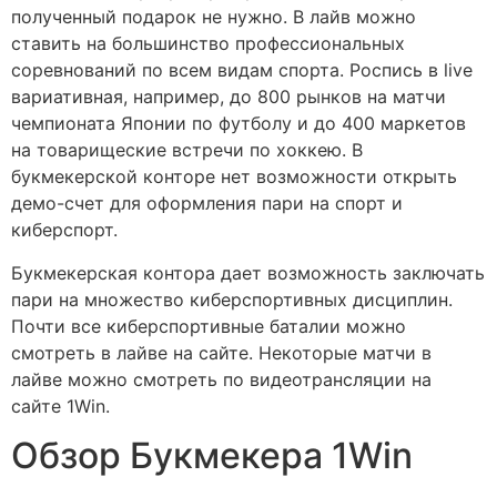
полученный подарок не нужно. В лайв можно
ставить на большинство профессиональных
соревнований по всем видам спорта. Роспись в live
вариативная, например, до 800 рынков на матчи
чемпионата Японии по футболу и до 400 маркетов
на товарищеские встречи по хоккею. В
букмекерской конторе нет возможности открыть
демо-счет для оформления пари на спорт и
киберспорт.
Букмекерская контора дает возможность заключать
пари на множество киберспортивных дисциплин.
Почти все киберспортивные баталии можно
смотреть в лайве на сайте. Некоторые матчи в
лайве можно смотреть по видеотрансляции на
сайте 1Win.
Обзор Букмекера 1Win