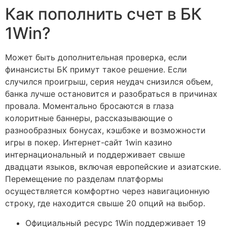
Как пополнить счет в БК
1Win?
Может быть дополнительная проверка, если
финансисты БК примут такое решение. Если
случился проигрыш, серия неудач снизился объем,
банка лучше остановится и разобраться в причинах
провала. Моментально бросаются в глаза
колоритные баннеры, рассказывающие о
разнообразных бонусах, кэшбэке и возможности
игры в покер. Интернет-сайт 1win казино
интернациональный и поддерживает свыше
двадцати языков, включая европейские и азиатские.
Перемещение по разделам платформы
осуществляется комфортно через навигационную
строку, где находится свыше 20 опций на выбор.
Официальный ресурс 1Win поддерживает 19