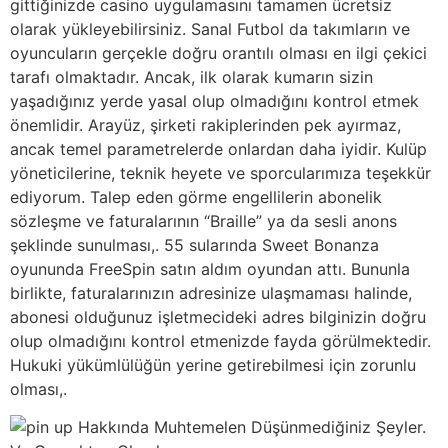
gittiğinizde casino uygulamasını tamamen ücretsiz
olarak yükleyebilirsiniz. Sanal Futbol da takımların ve
oyuncuların gerçekle doğru orantılı olması en ilgi çekici
tarafı olmaktadır. Ancak, ilk olarak kumarın sizin
yaşadığınız yerde yasal olup olmadığını kontrol etmek
önemlidir. Arayüz, şirketi rakiplerinden pek ayırmaz,
ancak temel parametrelerde onlardan daha iyidir. Kulüp
yöneticilerine, teknik heyete ve sporcularımıza teşekkür
ediyorum. Talep eden görme engellilerin abonelik
sözleşme ve faturalarının “Braille” ya da sesli anons
şeklinde sunulması,. 55 sularında Sweet Bonanza
oyununda FreeSpin satın aldım oyundan attı. Bununla
birlikte, faturalarınızın adresinize ulaşmaması halinde,
abonesi olduğunuz işletmecideki adres bilginizin doğru
olup olmadığını kontrol etmenizde fayda görülmektedir.
Hukuki yükümlülüğün yerine getirebilmesi için zorunlu
olması,.