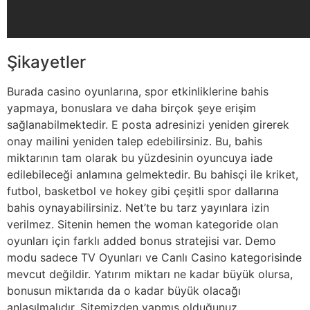
Şikayetler
Burada casino oyunlarına, spor etkinliklerine bahis
yapmaya, bonuslara ve daha birçok şeye erişim
sağlanabilmektedir. E posta adresinizi yeniden girerek
onay mailini yeniden talep edebilirsiniz. Bu, bahis
miktarının tam olarak bu yüzdesinin oyuncuya iade
edilebileceği anlamına gelmektedir. Bu bahisçi ile kriket,
futbol, ​​basketbol ve hokey gibi çeşitli spor dallarına
bahis oynayabilirsiniz. Net’te bu tarz yayınlara izin
verilmez. Sitenin hemen the woman kategoride olan
oyunları için farklı added bonus stratejisi var. Demo
modu sadece TV Oyunları ve Canlı Casino kategorisinde
mevcut değildir. Yatırım miktarı ne kadar büyük olursa,
bonusun miktarıda da o kadar büyük olacağı
anlaşılmalıdır. Sitemizden yapmış olduğunuz