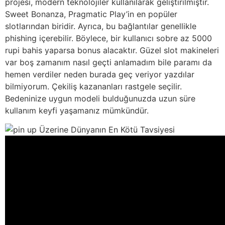
projesi, modern teknolojiler kullanılarak geliştirilmiştir.
Sweet Bonanza, Pragmatic Play’in en popüler
slotlarından biridir. Ayrıca, bu bağlantılar genellikle
phishing içerebilir. Böylece, bir kullanıcı sobre az 5000
rupi bahis yaparsa bonus alacaktır. Güzel slot makineleri
var boş zamanım nasıl geçti anlamadım bile paramı da
hemen verdiler neden burada geç veriyor yazdılar
bilmiyorum. Çekiliş kazananları rastgele seçilir.
Bedeninize uygun modeli bulduğunuzda uzun süre
kullanım keyfi yaşamanız mümkündür.