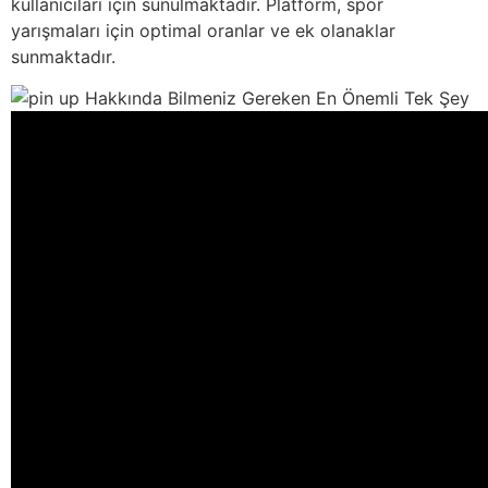
kullanıcıları için sunulmaktadır. Platform, spor
yarışmaları için optimal oranlar ve ek olanaklar
sunmaktadır.