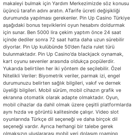
makaleyi bulmak için Yardım Merkezimizde söz konusu
üçüncü tarafın adını aratın. ATarife ücreti değişikliği
durumunda yapılması gerekenler. Pin Up Casino Türkiye
aşağıdaki bonus teşviklerini oyun hesabını doldurmak
için sunar. Ben 5000 lira çekim yaptım önce 24 saat
içinde dediler sonra 72 saat hatta daha uzun sürebilir
diyorlar. Pin Up kulübünde 50’den fazla rulet türü
bulunmaktadır. Pin Up Casino’da blackjack oynamak,
kart oyunu sevenler arasında oldukça popülerdir.
Yukarıda belirtilen her iki yöntem de seçilebilir. Özel
Nitelikli Veriler: Biyometrik veriler, parmak izi, engel
durumunuzu belirten sağlık bilgileri, vakıf ve dernek
üyeliği bilgileri. Mobil sürüm, mobil cihazın grafik ve
ekranına otomatik olarak adapte olmaktadır. Oyun,
mobil cihazlar da dahil olmak üzere çeşitli platformlarda
aynı hızda ve görüntü kalitesinde çalışır. Video slot
oyunlarında Türkçe dil seçeneği ve daha birçok dil
seçeneği vardır. Ayrıca herhangi bir talebe gerek
olmaksızın uluslararası mobil veri dolaşım roaming