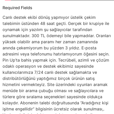
Required Fields
Canlı destek ekibi dönüş yapmıyor üstelik çekim
talebimin üstünden 48 saat geçti. Gerçek bir krupiye ile
oynamak için yazılım şu sağlayıcılar tarafından
sunulmaktadır. 300 TL ödemeyi bile yapmadılar. Oranları
yüksek olabilir ama paramı her zaman zamanında
anında çekemiyorum bu yüzden 3 yıldız. E‑posta
adresimi veya telefonumu hatırlamıyorum öğesini seçin.
Pin Up’ta bahis yapmak için. Tecrübeli, azimli ve çözüm
odaklı operasyon ve destek ekibimiz sayesinde
kullanıcılarımıza 7/24 canlı destek sağlamakta ve
distribütörlüğünü yaptığımız birçok ürünün satış
hizmetini vermekteyiz. Site üzerindeki oyunları aramak
menüde bir arama çubuğu olması ve sağlayıcılara ve
türlere göre sıralama seçenekleri sayesinde oldukça
kolaydır. Abonenin talebi doğrultusunda “Aradığınız kişi
işitme engellidir” bilgisinin ücretsiz olarak sunulması,.