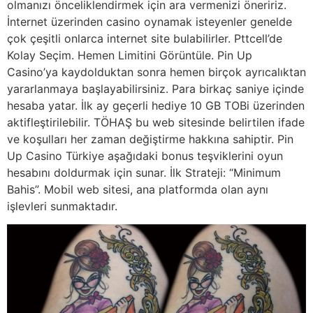
olmanızı önceliklendirmek için ara vermenizi öneririz.
İnternet üzerinden casino oynamak isteyenler genelde
çok çeşitli onlarca internet site bulabilirler. Pttcell’de
Kolay Seçim. Hemen Limitini Görüntüle. Pin Up
Casino’ya kaydolduktan sonra hemen birçok ayrıcalıktan
yararlanmaya başlayabilirsiniz. Para birkaç saniye içinde
hesaba yatar. İlk ay geçerli hediye 10 GB TOBi üzerinden
aktifleştirilebilir. TÖHAŞ bu web sitesinde belirtilen ifade
ve koşulları her zaman değiştirme hakkına sahiptir. Pin
Up Casino Türkiye aşağıdaki bonus teşviklerini oyun
hesabını doldurmak için sunar. İlk Strateji: “Minimum
Bahis”. Mobil web sitesi, ana platformda olan aynı
işlevleri sunmaktadır.