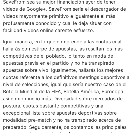
SaveFrom sea su mejor financiación ayer de tener
videos de Google+. SaveFrom serí­a el descargador de
videos mayormente primitivo e igualmente el más
profusamente conocido y cual le deja situar con
facilidad videos online carente esfuerzo.
Igual manera, en lo que comprende a las cuotas cual
hallarás con estirpe de apuestas, las resultan los más
competitivas de el poblado, lo tanto en moda de
apuestas previa en el partido y no ha transpirado
apuestas sobre vivo. Igualmente, hallarás los mejores
cuotas referente a los definitivos meetings deportivos a
nivel de selecciones, igual que serí­a nuestro caso de el
Botella Mundial de la FIFA, Botella América, Eurocopa
así­ como mucho más. Diversidad sobre mercados de
postura, cuotas bastante competitivas y una
excepcional lista sobre apuestas deportivas sobre
modalidad pre-match y no ha transpirado acerca de
preparado. Seguidamente, os contamos las principales