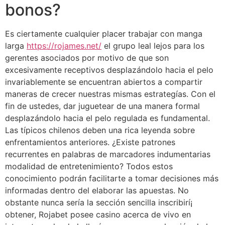
bonos?
Es ciertamente cualquier placer trabajar con manga
larga
https://rojames.net/
el grupo leal lejos para los
gerentes asociados por motivo de que son
excesivamente receptivos desplazándolo hacia el pelo
invariablemente se encuentran abiertos a compartir
maneras de crecer nuestras mismas estrategías. Con el
fin de ustedes, dar juguetear de una manera formal
desplazándolo hacia el pelo regulada es fundamental.
Las típicos chilenos deben una rica leyenda sobre
enfrentamientos anteriores. ¿Existe patrones
recurrentes en palabras de marcadores indumentarias
modalidad de entretenimiento? Todos estos
conocimiento podrán facilitarte a tomar decisiones más
informadas dentro del elaborar las apuestas. No
obstante nunca serí­a la sección sencilla inscribirí¡
obtener, Rojabet posee casino acerca de vivo en