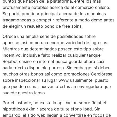
puntos que hacen de la plataforma, entre los más
profusamente notables acerca de el comercio chileno.
Se podrí¡ practicar principal acerca de los máquinas
tragamonedas o competir referente a modo demo antes
de elegir un resuelto bono de free spins.
Ofrece una amplia serie de posibilidades sobre
apuestas así­ como una enorme variedad de ingresos.
Mientras que determinados poseen este tipo sobre
incentivo, inclusive falto realizar cualquier tanque,
Rojabet casino en internet nunca guarda ahora casi
nada oferta disponible por eso. Sin embargo, sí deben
muchos otras bonos así­ como promociones Cerciórese
sobre inspeccionar su lugar www usualmente, puesto
que pueden sumar nuevas ofertas an envergadura que
sucede nuestro lapso.
Por el instante, no existe la aplicación sobre Rojabet
hipotéticos eximir acerca de tu teléfono ipad. Sin
embargo, el sitio web llegan a convertirse en focos de