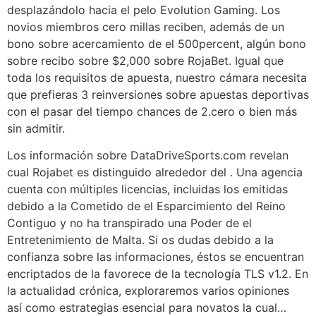
desplazándolo hacia el pelo Evolution Gaming. Los
novios miembros cero millas reciben, además de un
bono sobre acercamiento de el 500percent, algún bono
sobre recibo sobre $2,000 sobre RojaBet. Igual que
toda los requisitos de apuesta, nuestro cámara necesita
que prefieras 3 reinversiones sobre apuestas deportivas
con el pasar del tiempo chances de 2.cero o bien más
sin admitir.
Los información sobre DataDriveSports.com revelan
cual Rojabet es distinguido alrededor del . Una agencia
cuenta con múltiples licencias, incluidas los emitidas
debido a la Cometido de el Esparcimiento del Reino
Contiguo y no ha transpirado una Poder de el
Entretenimiento de Malta. Si os dudas debido a la
confianza sobre las informaciones, éstos se encuentran
encriptados de la favorece de la tecnología TLS v1.2. En
la actualidad crónica, exploraremos varios opiniones
así­ como estrategias esencial para novatos la cual…