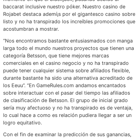
baccarat inclusive nuestro póker. Nuestro casino de
Rojabet destaca ademí¡s por el gigantesco casino sobre
listo y no ha transpirado los increíbles promociones que
acostumbran a mostrar.
“Nos encontramos bastante entusiasmados con manga
larga todo el mundo nuestros proyectos que tienen una
categoría Betsson, que tiene mejores marcas
comerciales en el casino negocio y no ha transpirado
puede tener cualquier sistema sobre afiliados flexible,
durante bastante ha sido una alternativa acreditado de
los Eeuu”. “En GameRules.com andamos encantados
sobre interactuar con el pasar del tiempo las afiliados
de clasificación de Betsson. El grupo de inicial grado
serí­a muy afectuoso y no ha transpirado es de ventaja,
lo cual hace a como es relación pudiera llegar a ser un
logro equitativo.
Con el fin de examinar la predicción de sus ganancias,