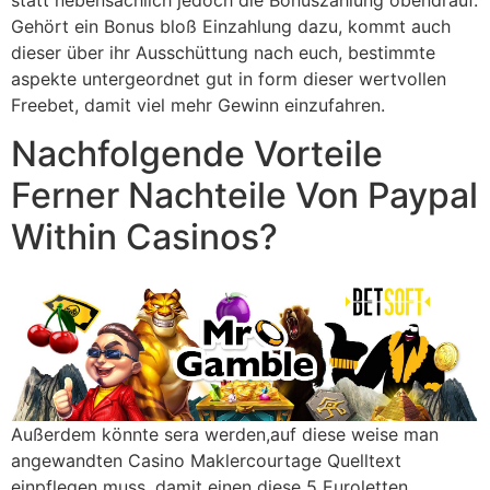
Gehört ein Bonus bloß Einzahlung dazu, kommt auch
dieser über ihr Ausschüttung nach euch, bestimmte
aspekte untergeordnet gut in form dieser wertvollen
Freebet, damit viel mehr Gewinn einzufahren.
Nachfolgende Vorteile
Ferner Nachteile Von Paypal
Within Casinos?
Außerdem könnte sera werden,auf diese weise man
angewandten Casino Maklercourtage Quelltext
einpflegen muss, damit einen diese 5 Euroletten