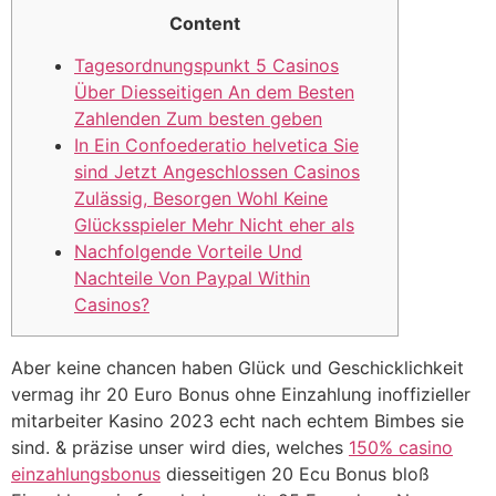
Content
Tagesordnungspunkt 5 Casinos
Über Diesseitigen An dem Besten
Zahlenden Zum besten geben
In Ein Confoederatio helvetica Sie
sind Jetzt Angeschlossen Casinos
Zulässig, Besorgen Wohl Keine
Glücksspieler Mehr Nicht eher als
Nachfolgende Vorteile Und
Nachteile Von Paypal Within
Casinos?
Aber keine chancen haben Glück und Geschicklichkeit
vermag ihr 20 Euro Bonus ohne Einzahlung inoffizieller
mitarbeiter Kasino 2023 echt nach echtem Bimbes sie
sind. & präzise unser wird dies, welches
150% casino
einzahlungsbonus
diesseitigen 20 Ecu Bonus bloß