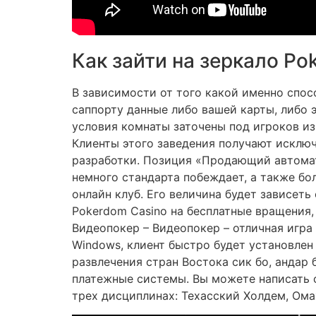
Как зайти на зеркало Po
В зависимости от того какой именно спос
саппорту данные либо вашей карты, либо 
условия комнаты заточены под игроков из
Клиенты этого заведения получают исключ
разработки. Позиция «Продающий автомат
немного стандарта побеждает, а также бо
онлайн клуб. Его величина будет зависет
Pokerdom Casino на бесплатные вращения, 
Видеопокер – Видеопокер – отличная игра 
Windows, клиент быстро будет установлен
развлечения стран Востока сик бо, андар
платежные системы. Вы можете написать с
трех дисциплинах: Техасский Холдем, Ома