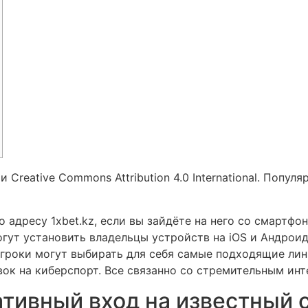
Creative Commons Attribution 4.0 International. Попул
 адресу 1xbet.kz, если вы зайдёте на него со смартфо
огут установить владельцы устройств на iOS и Андрои
игроки могут выбирать для себя самые подходящие лин
ок на киберспорт. Все связанно со стремительным ин
ативный вход на известный 