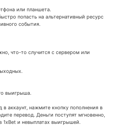
ртфона или планшета.
быстро попасть на альтернативный ресурс
тивного события.
жно, что-то случится с сервером или
выходных.
го выигрыша.
д в аккаунт, нажмите кнопку пополнения в
дите перевод. Деньги поступят мгновенно,
в 1xBet и невыплатах выигрышей.