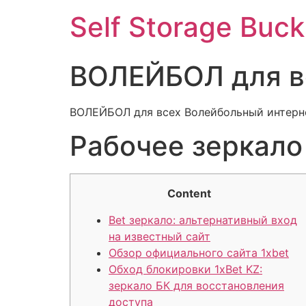
Self Storage Buck
ВОЛЕЙБОЛ для в
ВОЛЕЙБОЛ для всех Волейбольный интерн
Рабочее зеркало
Content
Bet зеркало: альтернативный вход
на известный сайт
Обзор официального сайта 1xbet
Обход блокировки 1xBet KZ:
зеркало БК для восстановления
доступа