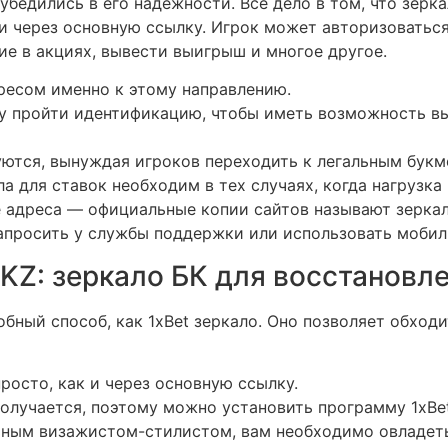
бедились в его надежности. Все дело в том, что зерка
 и через основную ссылку. Игрок может авторизоваться
ие в акциях, вывести выигрыш и многое другое.
ресом именно к этому направлению.
зу пройти идентификацию, чтобы иметь возможность в
ются, вынуждая игроков переходить к легальным букм
 для ставок необходим в тех случаях, когда нагрузка
е адреса — официальные копии сайтов называют зеркал
запросить у службы поддержки или использовать моби
 KZ: зеркало БК для восстановл
обный способ, как 1xBet зеркало. Оно позволяет обход
просто, как и через основную ссылку.
 получается, поэтому можно установить программу 1xBet
ьным визажистом-стилистом, вам необходимо овладеть