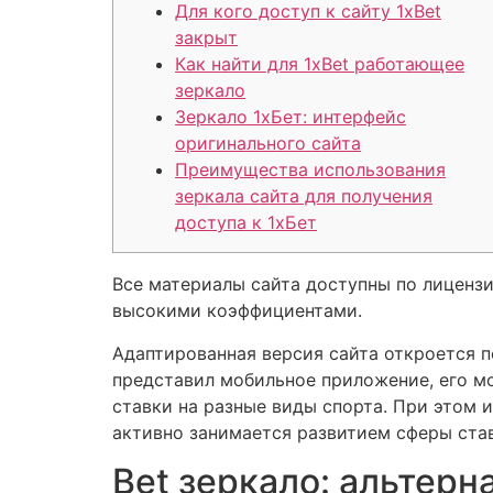
Для кого доступ к сайту 1xBet
закрыт
Как найти для 1xBet работающее
зеркало
Зеркало 1хБет: интерфейс
оригинального сайта
Преимущества использования
зеркала сайта для получения
доступа к 1хБет
Все материалы сайта доступны по лицензии 
высокими коэффициентами.
Адаптированная версия сайта откроется по
представил мобильное приложение, его м
ставки на разные виды спорта. При этом 
активно занимается развитием сферы став
Bet зеркало: альтерн