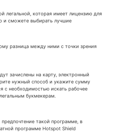
ой легальной, которая имеет лицензию для
но и сможете выбирать лучшие
тому разница между ними с точки зрения
удут зачислены на карту, электронный
ерите нужный способ и укажите сумму
ся с необходимостью искать рабочее
 легальным букмекерам.
 предпочтение такой программе, в
атной программе Hotspot Shield