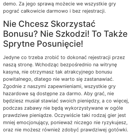
demo. Za jego sprawą możecie we wszystkie gry
pograć całkowicie darmowo i bez rejestracji.
Nie Chcesz Skorzystać
Bonusu? Nie Szkodzi! To Także
Sprytne Posunięcie!
Jedyne co trzeba zrobić to dokonać rejestracji przez
naszą stronę. Wchodząc bezpośrednio na witrynę
kasyna, nie otrzymasz tak atrakcyjnego bonusu
powitalnego, dlatego nie warto się zastanawiać.
Zgodnie z naszymi zapewnieniami, wszystkie gry
hazardowe są dostępne za darmo. Aby grać, nie
będziesz musiał stawiać swoich pieniędzy, a co więcej,
podczas zabawy nie będą wykorzystywane w ogóle
prawdziwe pieniądze. Oczywiście taki rodzaj gier jest
mniej emocjonujący, ponieważ niczego nie ryzykujesz,
oraz nie możesz również zdobyć prawdziwej gotówki.