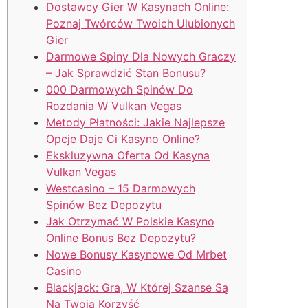
Dostawcy Gier W Kasynach Online:
Poznaj Twórców Twoich Ulubionych
Gier
Darmowe Spiny Dla Nowych Graczy
– Jak Sprawdzić Stan Bonusu?
000 Darmowych Spinów Do
Rozdania W Vulkan Vegas
Metody Płatności: Jakie Najlepsze
Opcje Daje Ci Kasyno Online?
Ekskluzywna Oferta Od Kasyna
Vulkan Vegas
Westcasino – 15 Darmowych
Spinów Bez Depozytu
Jak Otrzymać W Polskie Kasyno
Online Bonus Bez Depozytu?
Nowe Bonusy Kasynowe Od Mrbet
Casino
Blackjack: Gra, W Której Szanse Są
Na Twoją Korzyść