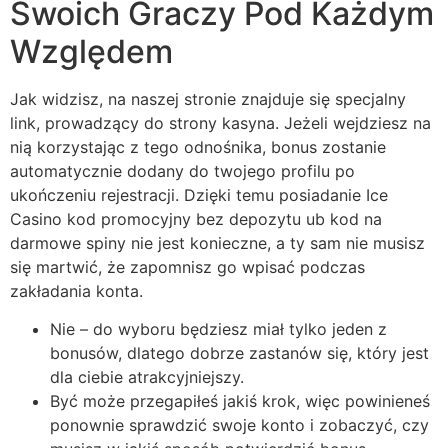
Swoich Graczy Pod Każdym
Względem
Jak widzisz, na naszej stronie znajduje się specjalny
link, prowadzący do strony kasyna. Jeżeli wejdziesz na
nią korzystając z tego odnośnika, bonus zostanie
automatycznie dodany do twojego profilu po
ukończeniu rejestracji. Dzięki temu posiadanie Ice
Casino kod promocyjny bez depozytu ub kod na
darmowe spiny nie jest konieczne, a ty sam nie musisz
się martwić, że zapomnisz go wpisać podczas
zakładania konta.
Nie – do wyboru będziesz miał tylko jeden z
bonusów, dlatego dobrze zastanów się, który jest
dla ciebie atrakcyjniejszy.
Być może przegapiłeś jakiś krok, więc powinieneś
ponownie sprawdzić swoje konto i zobaczyć, czy