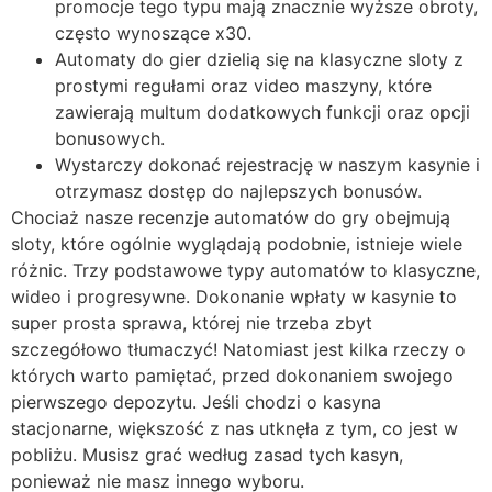
promocje tego typu mają znacznie wyższe obroty,
często wynoszące x30.
Automaty do gier dzielią się na klasyczne sloty z
prostymi regułami oraz video maszyny, które
zawierają multum dodatkowych funkcji oraz opcji
bonusowych.
Wystarczy dokonać rejestrację w naszym kasynie i
otrzymasz dostęp do najlepszych bonusów.
Chociaż nasze recenzje automatów do gry obejmują
sloty, które ogólnie wyglądają podobnie, istnieje wiele
różnic. Trzy podstawowe typy automatów to klasyczne,
wideo i progresywne. Dokonanie wpłaty w kasynie to
super prosta sprawa, której nie trzeba zbyt
szczegółowo tłumaczyć! Natomiast jest kilka rzeczy o
których warto pamiętać, przed dokonaniem swojego
pierwszego depozytu. Jeśli chodzi o kasyna
stacjonarne, większość z nas utknęła z tym, co jest w
pobliżu. Musisz grać według zasad tych kasyn,
ponieważ nie masz innego wyboru.