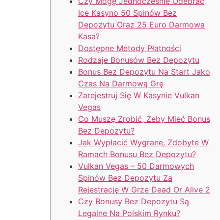
Czy Mogę Jednocześnie Odebrać
Ice Kasyno 50 Spinów Bez
Depozytu Oraz 25 Euro Darmowa
Kasa?
Dostępne Metody Płatności
Rodzaje Bonusów Bez Depozytu
Bonus Bez Depozytu Na Start Jako
Czas Na Darmową Grę
Zarejestruj Się W Kasynie Vulkan
Vegas
Co Muszę Zrobić, Żeby Mieć Bonus
Bez Depozytu?
Jak Wypłacić Wygrane, Zdobyte W
Ramach Bonusu Bez Depozytu?
Vulkan Vegas – 50 Darmowych
Spinów Bez Depozytu Za
Rejestrację W Grze Dead Or Alive 2
Czy Bonusy Bez Depozytu Są
Legalne Na Polskim Rynku?