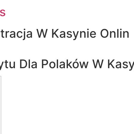
s
tracja W Kasynie Onlin
tu Dla Polaków W Kas