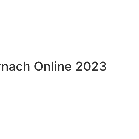
ynach Online 2023