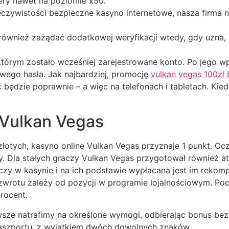
ery nawet na poziomie x50.
zywistości bezpieczne kasyno internetowe, nasza firma na
ównież zażądać dodatkowej weryfikacji wtedy, gdy uzna,
tórym zostało wcześniej zarejestrowane konto. Po jego wpi
owego hasła. Jak najbardziej, promocję
vulkan vegas 100zl
będzie poprawnie – a więc na telefonach i tabletach. Kied
 Vulkan Vegas
 złotych, kasyno online Vulkan Vegas przyznaje 1 punkt. Oc
y. Dla stałych graczy Vulkan Vegas przygotował również a
czy w kasynie i na ich podstawie wypłacana jest im rekomp
zwrotu zależy od pozycji w programie lojalnościowym. Po
rocent.
wsze natrafimy na określone wymogi, odbierając bonus bez
paszportu, z wyjątkiem dwóch dowolnych znaków.