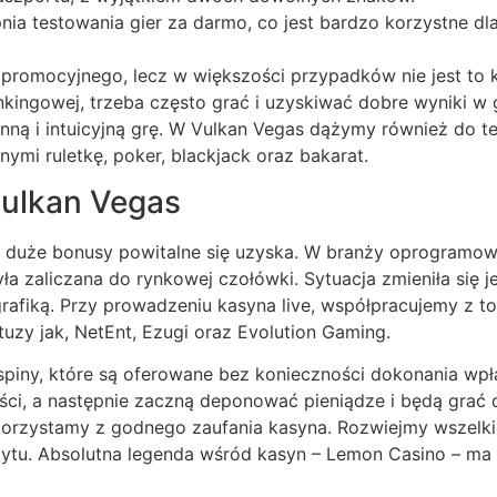
nia testowania gier za darmo, co jest bardzo korzystne dl
promocyjnego, lecz w większości przypadków nie jest to 
nkingowej, trzeba często grać i uzyskiwać dobre wyniki w g
 i intuicyjną grę. W Vulkan Vegas dążymy również do teg
nymi ruletkę, poker, blackjack oraz bakarat.
Vulkan Vegas
k duże bonusy powitalne się uzyska. W branży oprogramow
ła zaliczana do rynkowej czołówki. Sytuacja zmieniła się j
grafiką. Przy prowadzeniu kasyna live, współpracujemy 
tuzy jak, NetEnt, Ezugi oraz Evolution Gaming.
spiny, które są oferowane bez konieczności dokonania wpła
ci, a następnie zaczną deponować pieniądze i będą grać dal
korzystamy z godnego zaufania kasyna. Rozwiejmy wszelk
tu. Absolutna legenda wśród kasyn – Lemon Casino – ma sp