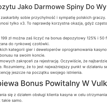
ozytu Jako Darmowe Spiny Do Wy
 zaskarbiły sobie przychylność i sympatię polskich graczy
ynosi tylko x3. To naprawdę korzystna okazja, gdyż częs
 199 zł można zaś liczyć na bonus depozytowy 125% i 50 
czana do rynkowej czołówki.
stkich kategorii gier i deweloperów oprogramowania kasyn
bonusu na swoim koncie.
rmowych zakręceń za rejestrację. Oczywiście, że najbardz
ne. Rozumiemy, że to jest najważniejszy punkt w działani
encję jeszcze na początku swojego istnienia.
iewa Bonus Powitalny W Vul
a się z działem obsługi klienta kasyna w celu otrzymania
 takie samo.