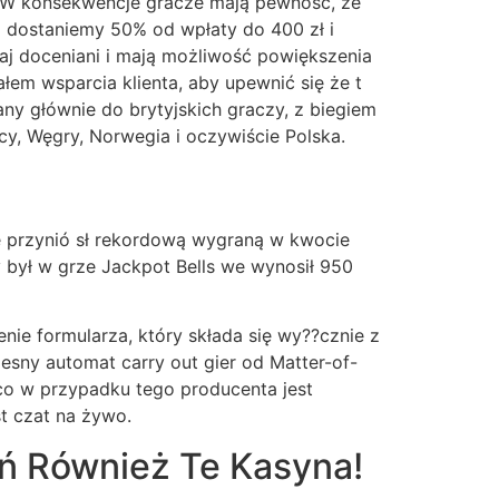
a. W konsekwencje gracze mają pewność, że
m dostaniemy 50% od wpłaty do 400 zł i
aj doceniani i mają możliwość powiększenia
łem wsparcia klienta, aby upewnić się że t
ny głównie do brytyjskich graczy, z biegiem
cy, Węgry, Norwegia i oczywiście Polska.
te przynió sł rekordową wygraną w kwocie
y był w grze Jackpot Bells we wynosił 950
nie formularza, który składa się wy??cznie z
sny automat carry out gier od Matter-of-
 co w przypadku tego producenta jest
t czat na żywo.
ń Również Te Kasyna!