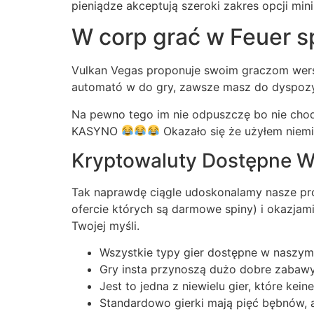
pieniądze akceptują szeroki zakres opcji mi
W corp grać w Feuer s
Vulkan Vegas proponuje swoim graczom wersje 
automató w do gry, zawsze masz do dyspozycj
Na pewno tego im nie odpuszczę bo nie chod
KASYNO
Okazało się że użyłem niemi
Kryptowaluty Dostępne W
Tak naprawdę ciągle udoskonalamy nasze pr
ofercie których są darmowe spiny) i okazjam
Twojej myśli.
Wszystkie typy gier dostępne w naszym 
Gry insta przynoszą dużo dobre zabawy,
Jest to jedna z niewielu gier, które ke
Standardowo gierki mają pięć bębnów, a