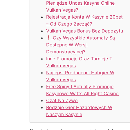
Pieniądze Unces Kasyna Online
Vulkan Vegas?
Rejestracja Konta W Kasynie 20bet
– Od Czego Zacząć?
Vulkan Vegas Bonus Bez Depozytu
Czy Wszystkie Automaty Są
Dostępne W Wersji
Demonstracyjnej?
Inne Promocje Oraz Turnieje T
Vulkan Vegas
Najlepsi Producenci Habgier W
Vulkan Vegas
Free Spiny I Actually Promocje
Kasynowe Watts All Right Casino
Czat Na Żywo
Rodzaje Gier Hazardowych W
Naszym Kasynie