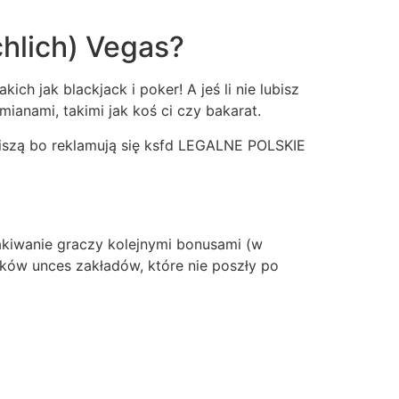
hlich) Vegas?
 jak blackjack i poker! A jeś li nie lubisz
ianami, takimi jak koś ci czy bakarat.
piszą bo reklamują się ksfd LEGALNE POLSKIE
kiwanie graczy kolejnymi bonusami (w
dków unces zakładów, które nie poszły po