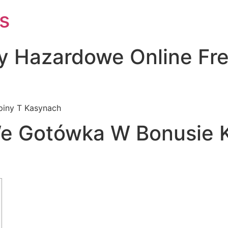
s
 Hazardowe Online Fre
iny T Kasynach
e Gotówka W Bonusie