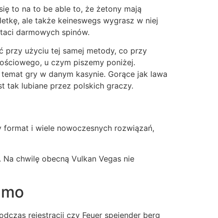
ię to na to be able to, że żetony mają
uletkę, ale także keineswegs wygrasz w niej
staci darmowych spinów.
 przy użyciu tej samej metody, co przy
nościowego, u czym piszemy poniżej.
a temat gry w danym kasynie. Gorące jak lawa
 tak lubiane przez polskich graczy.
 format i wiele nowoczesnych rozwiązań,
 Na chwilę obecną Vulkan Vegas nie
tamo
dczas rejestracji czy Feuer speiender berg