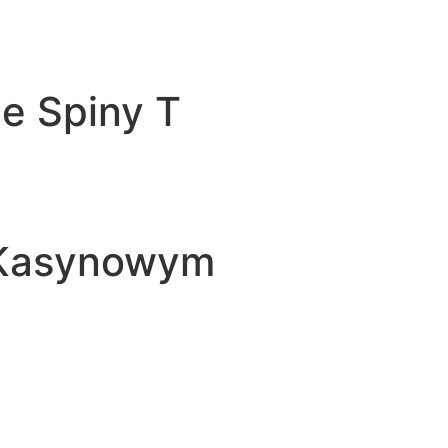
e Spiny T
 Kasynowym