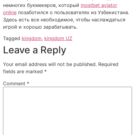
немногих букмекеров, который
mostbet aviator
online
позаботился о пользователях из Узбекистана.
Здесь есть все необходимое, чтобы наслаждаться
игрой и хорошо зарабатывать.
Tagged
kingdom
,
kingdom UZ
Leave a Reply
Your email address will not be published.
Required
fields are marked
*
Comment
*