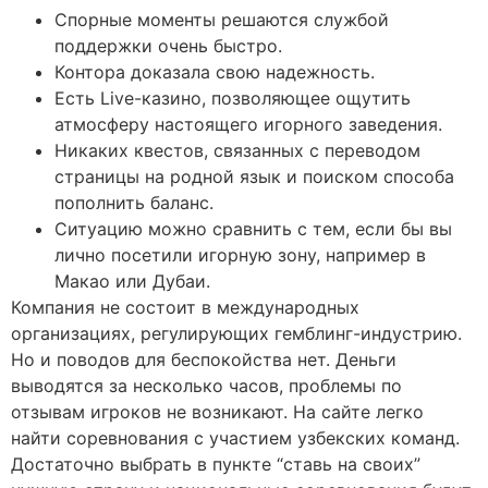
Спорные моменты решаются службой
поддержки очень быстро.
Контора доказала свою надежность.
Есть Live-казино, позволяющее ощутить
атмосферу настоящего игорного заведения.
Никаких квестов, связанных с переводом
страницы на родной язык и поиском способа
пополнить баланс.
Ситуацию можно сравнить с тем, если бы вы
лично посетили игорную зону, например в
Макао или Дубаи.
Компания не состоит в международных
организациях, регулирующих гемблинг-индустрию.
Но и поводов для беспокойства нет. Деньги
выводятся за несколько часов, проблемы по
отзывам игроков не возникают. На сайте легко
найти соревнования с участием узбекских команд.
Достаточно выбрать в пункте “ставь на своих”