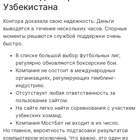
Узбекистана
Контора доказала свою надежность. Деньги
выводятся в течение нескольких часов. Спорные
моменты решаются службой поддержки очень
быстро.
В списке большой выбор футбольных лиг,
регулярно обновляются боксерские бои.
Компания не состоит в международных
организациях, регулирующих гемблинг-
индустрию.
Отсутствует любая ответственность за
пользование сайтом.
На сайте легко найти соревнования с участием
узбекских команд.
Компания МостБет не входит в их число.
Но главное, вероятность подтасовки результатов
компьютером исключена. Что важно, это один из