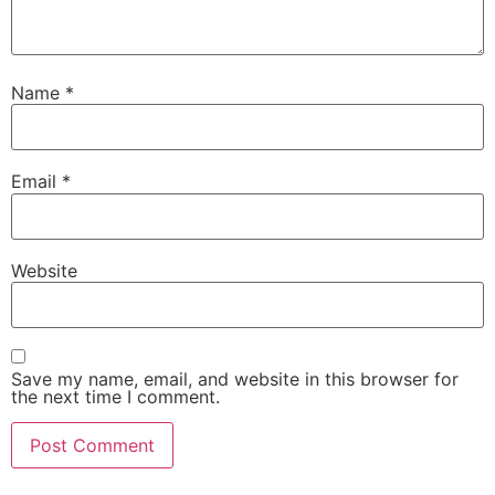
Name
*
Email
*
Website
Save my name, email, and website in this browser for
the next time I comment.