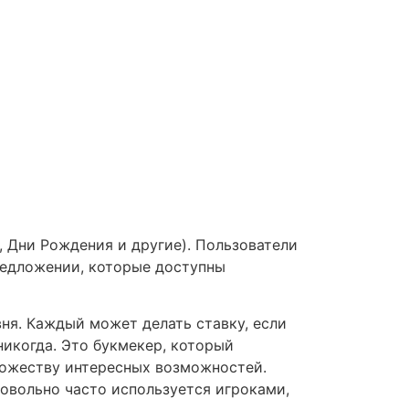
, Дни Рождения и другие). Пользователи
редложении, которые доступны
ня. Каждый может делать ставку, если
икогда. Это букмекер, который
ножеству интересных возможностей.
овольно часто используется игроками,