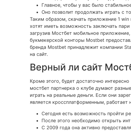
Главное, чтобы у вас было стабильно
Оно позволит продолжать играть с то
Таким образом, скачать приложение 1 wi
хотят иметь возможность заключать пари н
загрузив Мостбет мобильное приложение,
букмекерской конторы Mostbet предоставл
бренда Mostbet принадлежит компании Sta
на сайт.
Верный ли сайт Мостб
Кроме этого, будет достаточно интересно
мостбет партнерка о клубе думают разные
играть на реальные деньги. Если они зар
является кроссплатформенным, работает 
Сегодня есть возможность пройти ре
После этого необходимо открыть ин
С 2009 года она активно предоставл