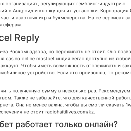
ых организациях, регулирующих гемблинг-индустрию.
ий в Андроид и кнопку для их установки. Корпорация 
о части азартных игр и букмекерства. На её сервисах 
м сферам.
el Reply
-за Роскомнадзора, но переживать не стоит. Оно позво
я casino online mostbet индия вегас доступно из любо
 аккаунт. Чтобы иметь возможность отслеживать и закл
 мобильное устройство. Если это произошло, то реком
ичить полученную сумму в несколько раз. Рекомендуем
твом. Также не забывайте, что для качественной рабо
нета. Она не менее важна, чтобы вы смогли скачать 1w
ечения не стоит radiohaitilives.com/kz.
ет работает только онлайн?