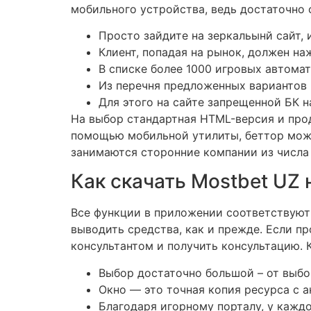
мобильного устройства, ведь достаточно 
Просто зайдите на зеркальынй сайт,
Клиент, попадая на рынок, должен на
В списке более 1000 игровых автомато
Из перечня предложенных вариантов 
Для этого на сайте запрещенной БК н
На выбор стандартная HTML-версия и про
помощью мобильной утилиты, беттор може
занимаются сторонние компании из числа
Как скачать Mostbet UZ 
Все функции в приложении соответствуют 
выводить средства, как и прежде. Если 
консультантом и получить консультацию. 
Выбор достаточно большой – от выбо
Окно — это точная копия ресурса с 
Благодаря игорному порталу, у каждо