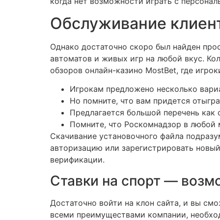
когда нет возможности играть с персонал
Обслуживание клиен
Однако достаточно скоро был найден прос
автоматов и живых игр на любой вкус. Ко
обзоров онлайн-казино MostBet, где игро
Игрокам предложено несколько вариа
Но помните, что вам придется отыгра
Предлагается большой перечень как 
Помните, что Роскомнадзор в любой
Скачивание установочного файла подразу
авторизацию или зарегистрировать новый
верификации.
Ставки на спорт — возм
Достаточно войти на клон сайта, и вы см
всеми преимуществами компании, необход