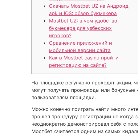
Скачать Mostbet UZ на Андроид
apk и IOS: обзор букмекера
Mostbet UZ: в чем удобство
букмекера для узбекских
игроков?
Сравнение приложений и
мобильной версии сайта
Как в Mostbet casino пройти
регистрацию на сайте?
На площадке регулярно проходят акции, ч
могут получать промокоды или бонусные н
пользователям площадки.
Можно конечно поиграть найти много инте
прошел процедуру регистрации но когда 
неоднократно демонстрировал себя с пол
Мостбет считается одним из самых кидал