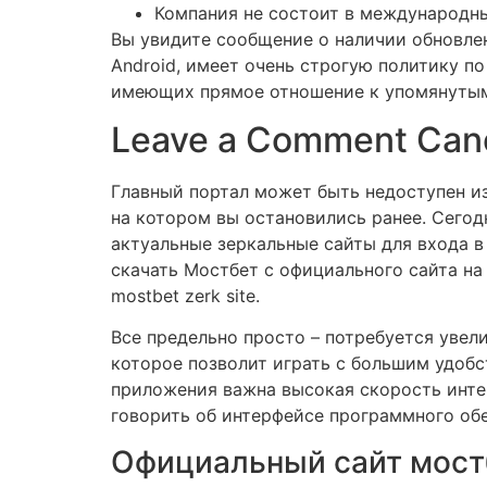
Компания не состоит в международн
Вы увидите сообщение о наличии обновлен
Android, имеет очень строгую политику п
имеющих прямое отношение к упомянуты
Leave a Comment Canc
Главный портал может быть недоступен из
на котором вы остановились ранее. Сегодн
актуальные зеркальные сайты для входа в
скачать Мостбет с официального сайта на
mostbet zerk site.
Все предельно просто – потребуется увел
которое позволит играть с большим удобс
приложения важна высокая скорость интер
говорить об интерфейсе программного обесп
Официальный сайт мостб