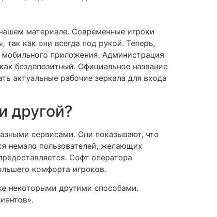
 нашем материале. Современные игроки
 так как они всегда под рукой. Теперь,
я мобильного приложения. Администрация
 как бездепозитный. Официальное название
ать актуальные рабочие зеркала для входа
и другой?
разными сервисами. Они показывают, что
тся немало пользователей, желающих
 предоставляется. Софт оператора
ольшего комфорта игроков.
кже некоторыми другими способами.
иентов».