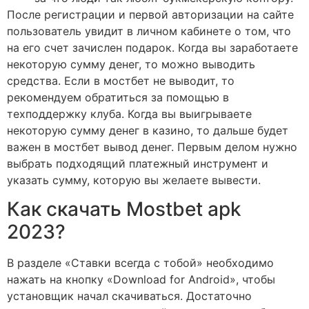
После регистрации и первой авторизации на сайте
пользователь увидит в личном кабинете о том, что
на его счет зачислен подарок. Когда вы заработаете
некоторую сумму денег, то можно выводить
средства. Если в мостбет не выводит, то
рекомендуем обратиться за помощью в
техподдержку клуба. Когда вы выигрываете
некоторую сумму денег в казино, то дальше будет
важен в мостбет вывод денег. Первым делом нужно
выбрать подходящий платежный инструмент и
указать сумму, которую вы желаете вывести.
Как скачать Mostbet apk
2023?
В разделе «Ставки всегда с тобой» необходимо
нажать на кнопку «Download for Android», чтобы
установщик начал скачиваться. Достаточно