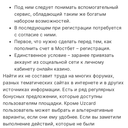
Под ним следует понимать вспомогательный
сервис, обладающий таким же богатым
набором возможностей.
В последующем при регистрации потребуется
с согласие с ними.
Первое, что нужно сделать перед тем, как
пополнить счет в Мостбет – регистрация.
Единственное условие – заранее привязать
аккаунт из социальной сети к личному
кабинету онлайн казино.
Найти их не составит труда на многих форумах,
разных тематических сайтах в интернете и в других
источниках информации. Есть и ряд регулярных
бонусных предложении, которые доступны
пользователям площадки. Кроме Uzcard
пользователь может выбрать и альтернативные
варианты, если они ему удобнее. Если вы заметили
выполнение действий, которые не были