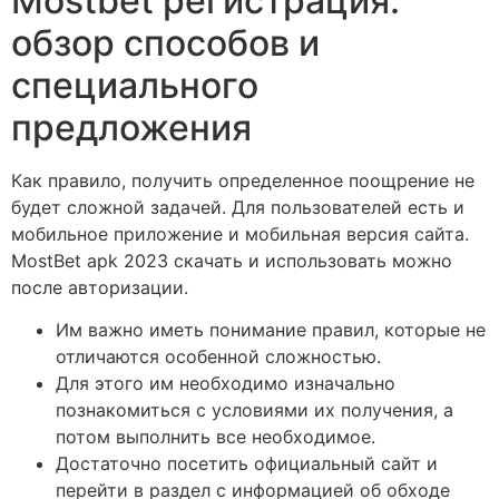
Mostbet регистрация:
обзор способов и
специального
предложения
Как правило, получить определенное поощрение не
будет сложной задачей. Для пользователей есть и
мобильное приложение и мобильная версия сайта.
MostBet apk 2023 скачать и использовать можно
после авторизации.
Им важно иметь понимание правил, которые не
отличаются особенной сложностью.
Для этого им необходимо изначально
познакомиться с условиями их получения, а
потом выполнить все необходимое.
Достаточно посетить официальный сайт и
перейти в раздел с информацией об обходе