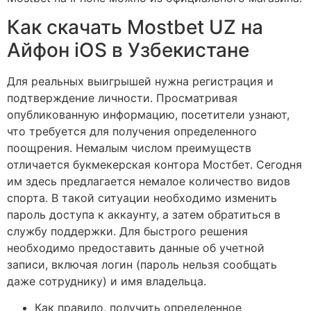
Как скачать Mostbet UZ на
Айфон iOS в Узбекистане
Для реальных выигрышей нужна регистрация и
подтверждение личности. Просматривая
опубликованную информацию, посетители узнают,
что требуется для получения определенного
поощрения. Немалым числом преимуществ
отличается букмекерская контора Мостбет. Сегодня
им здесь предлагается немалое количество видов
спорта. В такой ситуации необходимо изменить
пароль доступа к аккаунту, а затем обратиться в
службу поддержки. Для быстрого решения
необходимо предоставить данные об учетной
записи, включая логин (пароль нельзя сообщать
даже сотруднику) и имя владельца.
Как правило, получить определенное