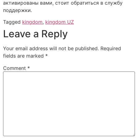
активированы вами, стоит обратиться в службу
поддержки.
Tagged
kingdom
,
kingdom UZ
Leave a Reply
Your email address will not be published.
Required
fields are marked
*
Comment
*