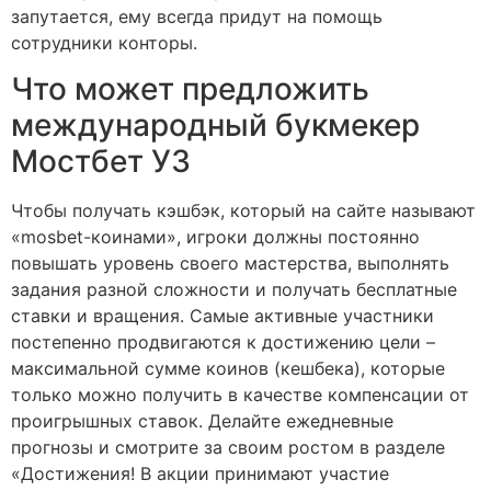
запутается, ему всегда придут на помощь
сотрудники конторы.
Что может предложить
международный букмекер
Мостбет УЗ
Чтобы получать кэшбэк, который на сайте называют
«mosbet-коинами», игроки должны постоянно
повышать уровень своего мастерства, выполнять
задания разной сложности и получать бесплатные
ставки и вращения. Самые активные участники
постепенно продвигаются к достижению цели –
максимальной сумме коинов (кешбека), которые
только можно получить в качестве компенсации от
проигрышных ставок. Делайте ежедневные
прогнозы и смотрите за своим ростом в разделе
«Достижения! В акции принимают участие