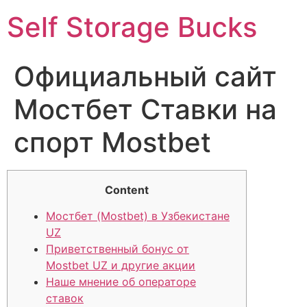
Self Storage Bucks
Официальный сайт
Мостбет Ставки на
спорт Mostbet
Content
Мостбет (Mostbet) в Узбекистане
UZ
Приветственный бонус от
Mostbet UZ и другие акции
Наше мнение об операторе
ставок