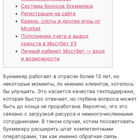
Система бонусов букмекера
Регистрация на сайте
Казино, слоты и другие игры от
Mostbet
Пополнение счета и вывод
средств в Мостбет УЗ
Личный кабинет Мостбет — вход
и возможности
Букмекер работает в отрасли более 13 лет, но
некоторые моменты, по мнению клиентов, хотелось
бы улучшить. Это касается качества техподдержки,
которая быстро отвечает, но глубина вопроса может
быть до конца не проработана. Вероятно, что это
связано с загрузкой ресурса и немногочисленными
сотрудниками. В таком случае, хотим посоветовать
букмекеру расширить штат компетентными
операторами, так как именно обратная связь