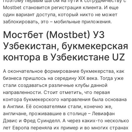
Поэтому первым шагом на пути к сотрудничеству с
Mostbet становится регистрация клиента. И еще
один вариант доступа, который никто не может
заблокировать, это – мобильные приложения.
Мостбет (Mostbet) УЗ
Узбекистан, букмекерская
контора в Узбекистане UZ
А окончательное формирование букмекерства, как
бизнеса пришлось на середину XIX века. Тогда уже
стали создаваться различные клубы данной
направленности. Стоит отметить, что первая
контора букмекерского направления была основана
в Англии. Её основателями стали, конечно же,
англичане, проживавшие в столице – Левиафан
Дэвис и Фред Суинделл. А через каких-то несколько
лет Европа переняла их пример и во многих странах