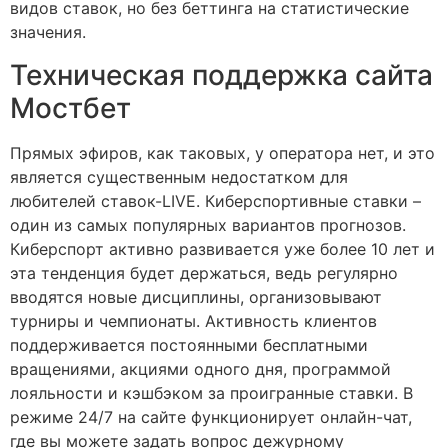
видов ставок, но без беттинга на статистические
значения.
Техническая поддержка сайта
Мостбет
Прямых эфиров, как таковых, у оператора нет, и это
является существенным недостатком для
любителей ставок-LIVE. Киберспортивные ставки –
один из самых популярных вариантов прогнозов.
Киберспорт активно развивается уже более 10 лет и
эта тенденция будет держаться, ведь регулярно
вводятся новые дисциплины, организовывают
турниры и чемпионаты. Активность клиентов
поддерживается постоянными бесплатными
вращениями, акциями одного дня, программой
лояльности и кэшбэком за проигранные ставки. В
режиме 24/7 на сайте функционирует онлайн-чат,
где вы можете задать вопрос дежурному