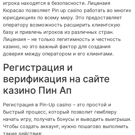
игрока находятся в безопасности. Лицензия
Кюрасао позволяет Pin up casino работать во многих
юрисдикциях по всему миру. Это предоставляет
оператору возможность расширить клиентскую
базу и привлечь игроков из различных стран.
Лицензия – не только легитимность и честность
казино, но это важный фактор для создания
доверия между оператором и его клиентами.
Регистрация и
верификация на сайте
казино Пин Ап
Регистрация в Pin-Up casino – это простой и
быстрый процесс, который позволит гемблеру
начать игру, получать бонусы и выводить выигрыши.
Чтобы создать аккаунт, нужно пошагово выполнить
такие действия: