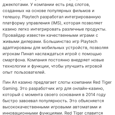
джекпотами. У компании есть ряд слотов,
созданных на основе популярных фильмов и
телешоу. Playtech разработал интегрированную
платформу управления (IMS), которая позволяет
казино легко интегрировать различные продукты.
Провайдер известен качественными играми с
живыми дилерами. Большинство игр Playtech
адаптированы для мобильных устройств, позволяя
игрокам Пинап наслаждаться игрой с помощью
смартфона. Компания постоянно внедряет новые
технологии и функции, чтобы улучшить игровой
опыт пользователей.
Пин Ап казино предлагает слоты компании Red Tiger
Gaming. Это разработчик игр для онлайн-казино,
который с момента своего основания в 2014 году
быстро завоевал популярность. Это объясняется
высококачественными игровыми автоматами и
инновационными функциями. Red Tiger славится