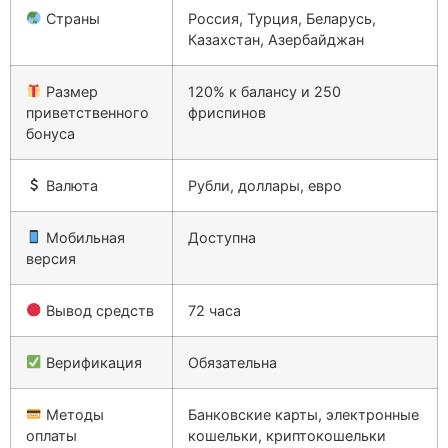
Страны
Россия, Турция, Беларусь,
Казахстан, Азербайджан
Размер
120% к балансу и 250
приветственного
фриспинов
бонуса
Валюта
Рубли, доллары, евро
Мобильная
Доступна
версия
Вывод средств
72 часа
Верификация
Обязательна
Методы
Банковские карты, электронные
оплаты
кошельки, криптокошельки