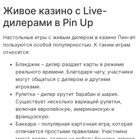
Живое казино с Live-
дилерами в Pin Up
Настольные игры с живым дилером в казино Пин-ап
пользуются особой популярностью. К таким играм
относятся:
Блэкджек – дилер раздает карты в режиме
реального времени. Благодаря чату, участники
могут общаться с дилером и другими
игроками.
Рулетка – дилер крутит барабан и шарик.
Существует несколько вариаций рулетки,
включая европейскую, американскую и
французскую.
Баккара – популярная карточная игра, которая
отличается простыми правилами. Участники
могут делать ставки на победу банкира, игрока