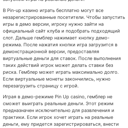
В Pin-up казино играть бесплатно могут все
незарегистрированные посетители. Чтобы запустить
игры в демо версии, игроку нужно зайти на
официальный сайт клуба и подобрать подходящий
слот. Дальше гемблер нажимает кнопку демо-
режима. После нажатия кнопки игра загрузится в
демонстрационной версии, предоставляя
виртуальные деньги для ставок. После выполнения
таких действий игрок может делать ставки без
риска. Гемблер может играть максимально долго.
Если виртуальные монеты закончились, нужно
перезагрузить страницу с игрой.
Играя в демо-режиме Pin Up casino, гемблер не
сможет выиграть реальные деньги. Этот режим
предназначен исключительно для развлечения и
практики. Если игрок хочет играть на реальные
деньги, ему придется зарегистрироваться, внести