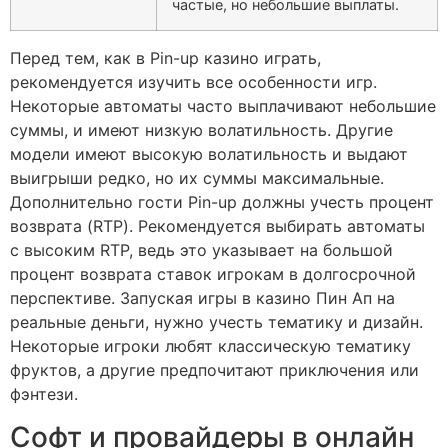
частые, но небольшие выплаты.
Перед тем, как в Pin-up казино играть,
рекомендуется изучить все особенности игр.
Некоторые автоматы часто выплачивают небольшие
суммы, и имеют низкую волатильность. Другие
модели имеют высокую волатильность и выдают
выигрыши редко, но их суммы максимальные.
Дополнительно гости Pin-up должны учесть процент
возврата (RTP). Рекомендуется выбирать автоматы
с высоким RTP, ведь это указывает на большой
процент возврата ставок игрокам в долгосрочной
перспективе. Запуская игры в казино Пин Ап на
реальные деньги, нужно учесть тематику и дизайн.
Некоторые игроки любят классическую тематику
фруктов, а другие предпочитают приключения или
фэнтези.
Софт и провайдеры в онлайн