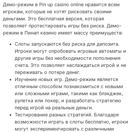
Демо-режим в Pin up casino online нравится всем
игрокам, которые не хотят рисковать своими
деньгами. Это бесплатная версия, которая
позволяет протестировать игры без риска. Демо-
режим в Пинап казино имеет массу преимуществ:
Слоты запускаются без риска для депозита.
Игроки могут опробовать игровые автоматы и
другие игры без необходимости пополнения
счета. Это позволяет наслаждаться игрой и не
переживать о потере денег.
Изучение новых игр. Демо-режим является
отличным способом познакомиться с новыми
или сложными играми, такими как блэкджек,
рулетка или покер, и разработать стратегию
перед игрой на реальные деньги.
Тестирование разных стратегий. Благодаря
возможности играть в слоты бесплатно, игроки
могут экспериментировать с различными