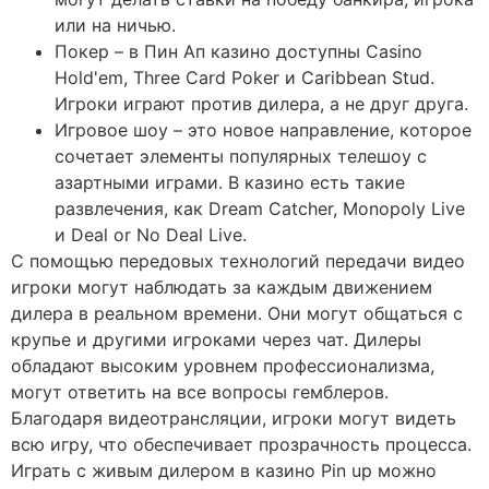
или на ничью.
Покер – в Пин Ап казино доступны Casino
Hold'em, Three Card Poker и Caribbean Stud.
Игроки играют против дилера, а не друг друга.
Игровое шоу – это новое направление, которое
сочетает элементы популярных телешоу с
азартными играми. В казино есть такие
развлечения, как Dream Catcher, Monopoly Live
и Deal or No Deal Live.
С помощью передовых технологий передачи видео
игроки могут наблюдать за каждым движением
дилера в реальном времени. Они могут общаться с
крупье и другими игроками через чат. Дилеры
обладают высоким уровнем профессионализма,
могут ответить на все вопросы гемблеров.
Благодаря видеотрансляции, игроки могут видеть
всю игру, что обеспечивает прозрачность процесса.
Играть с живым дилером в казино Pin up можно