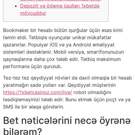
Depozit və ödəmə üsulları 1xbetdə
mövcuddur
Bookmaker bir hesabı bütün qurğular üçün əsas kimi
təmin etdi. Tətbiqlə oyunçular unikal mükafatlar
qazanırlar. Populyar iOS və ya Android əməliyyat
sistemləri dəstəklənir. Mobil versiya, smartfonunuzun
qaynaqlarına daha çox tələb edir. Tətbiq maksimum
performans üçün qurulub.
Tez-tez tez qeydiyyat növləri də daxil olmaqla bir hesab
yaratmağın sadə yolları var. Qeydiyyat müştərinin
https://1xbetcasinoz.com/live/
robot olmadığını
təsdiqləməyinizi tələb edir. Bunu etmək üçün poçt və ya
SMS ilə bir əlaqə göndərin.
Bet nəticələrini necə öyrənə
bilərəm?