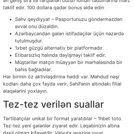
ən geniş sıra ilə fərqlənən bütün idman tədbirlərinə mərc
təklif edir. 100 dollara qədər bonus əldə edin
Səhv qeydiyyat – Pasportunuzu göndərməzdən
əvvəl onu düzəldin.
Azərbaycandan gələn istifadəçilər üçün nəzərdə
tutulmuşdur.
1xbet güzgü alternativ bir platformadır.
Etibarsızlıq halında dəyişməyi təklif edir.
Müştərilər matçın müəyyən bir mərhələsində bir
bahis bağladılar.
Hər birinin öz aktivləşdirmə həddi var. Məhdud nəşr
kodları daha çox fayda verir. Səhifənin altındakı filial
əlaqələrini yoxlayın.
Tez-tez verilən suallar
Tərtibatçılar unikal bir format yaratdılar – 1hbet toto.
Tez-tez yeni gələnlər ziyarət edir. Ləqəbinizin altına
daxil olmaq kifayətdir. Valyuta əvəzinə oyun