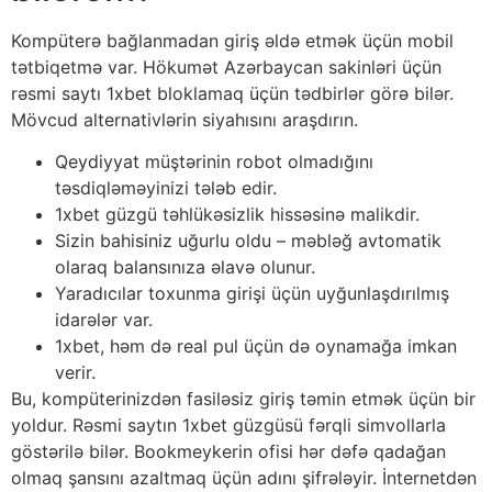
Kompüterə bağlanmadan giriş əldə etmək üçün mobil
tətbiqetmə var. Hökumət Azərbaycan sakinləri üçün
rəsmi saytı 1xbet bloklamaq üçün tədbirlər görə bilər.
Mövcud alternativlərin siyahısını araşdırın.
Qeydiyyat müştərinin robot olmadığını
təsdiqləməyinizi tələb edir.
1xbet güzgü təhlükəsizlik hissəsinə malikdir.
Sizin bahisiniz uğurlu oldu – məbləğ avtomatik
olaraq balansınıza əlavə olunur.
Yaradıcılar toxunma girişi üçün uyğunlaşdırılmış
idarələr var.
1xbet, həm də real pul üçün də oynamağa imkan
verir.
Bu, kompüterinizdən fasiləsiz giriş təmin etmək üçün bir
yoldur. Rəsmi saytın 1xbet güzgüsü fərqli simvollarla
göstərilə bilər. Bookmeykerin ofisi hər dəfə qadağan
olmaq şansını azaltmaq üçün adını şifrələyir. İnternetdən