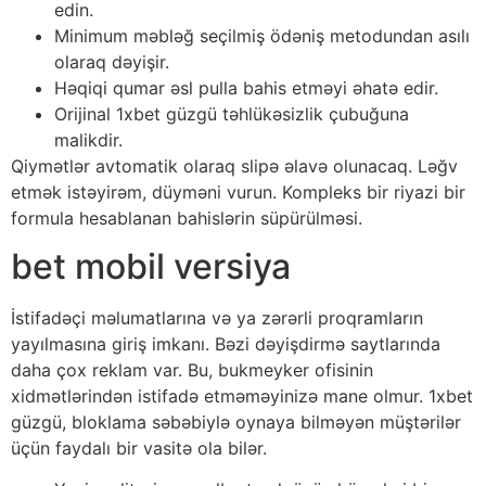
edin.
Minimum məbləğ seçilmiş ödəniş metodundan asılı
olaraq dəyişir.
Həqiqi qumar əsl pulla bahis etməyi əhatə edir.
Orijinal 1xbet güzgü təhlükəsizlik çubuğuna
malikdir.
Qiymətlər avtomatik olaraq slipə əlavə olunacaq. Ləğv
etmək istəyirəm, düyməni vurun. Kompleks bir riyazi bir
formula hesablanan bahislərin süpürülməsi.
bet mobil versiya
İstifadəçi məlumatlarına və ya zərərli proqramların
yayılmasına giriş imkanı. Bəzi dəyişdirmə saytlarında
daha çox reklam var. Bu, bukmeyker ofisinin
xidmətlərindən istifadə etməməyinizə mane olmur. 1xbet
güzgü, bloklama səbəbiylə oynaya bilməyən müştərilər
üçün faydalı bir vasitə ola bilər.