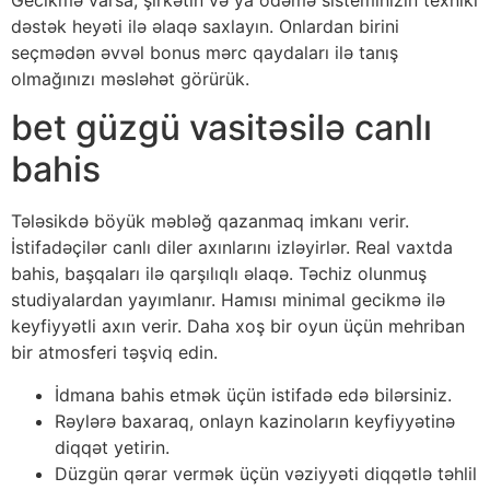
dəstək heyəti ilə əlaqə saxlayın. Onlardan birini
seçmədən əvvəl bonus mərc qaydaları ilə tanış
olmağınızı məsləhət görürük.
bet güzgü vasitəsilə canlı
bahis
Tələsikdə böyük məbləğ qazanmaq imkanı verir.
İstifadəçilər canlı diler axınlarını izləyirlər. Real vaxtda
bahis, başqaları ilə qarşılıqlı əlaqə. Təchiz olunmuş
studiyalardan yayımlanır. Hamısı minimal gecikmə ilə
keyfiyyətli axın verir. Daha xoş bir oyun üçün mehriban
bir atmosferi təşviq edin.
İdmana bahis etmək üçün istifadə edə bilərsiniz.
Rəylərə baxaraq, onlayn kazinoların keyfiyyətinə
diqqət yetirin.
Düzgün qərar vermək üçün vəziyyəti diqqətlə təhlil