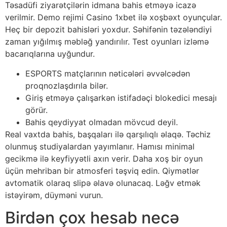
Təsadüfi ziyarətçilərin idmana bahis etməyə icazə
verilmir. Demo rejimi Casino 1xbet ilə xoşbəxt oyunçular.
Heç bir depozit bahisləri yoxdur. Səhifənin təzələndiyi
zaman yığılmış məbləğ yandırılır. Test oyunları izləmə
bacarıqlarına uyğundur.
ESPORTS matçlarının nəticələri əvvəlcədən
proqnozlaşdırıla bilər.
Giriş etməyə çalışarkən istifadəçi blokedici mesajı
görür.
Bahis qeydiyyat olmadan mövcud deyil.
Real vaxtda bahis, başqaları ilə qarşılıqlı əlaqə. Təchiz
olunmuş studiyalardan yayımlanır. Hamısı minimal
gecikmə ilə keyfiyyətli axın verir. Daha xoş bir oyun
üçün mehriban bir atmosferi təşviq edin. Qiymətlər
avtomatik olaraq slipə əlavə olunacaq. Ləğv etmək
istəyirəm, düyməni vurun.
Birdən çox hesab necə