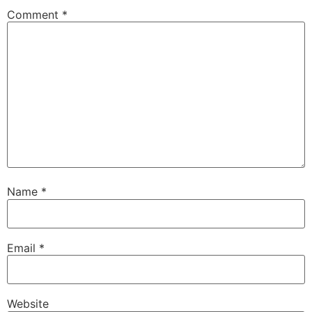
Comment
*
Name
*
Email
*
Website