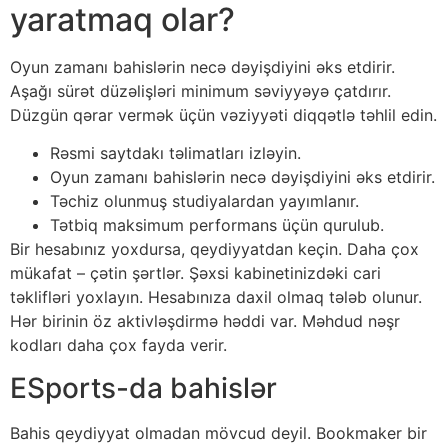
yaratmaq olar?
Oyun zamanı bahislərin necə dəyişdiyini əks etdirir.
Aşağı sürət düzəlişləri minimum səviyyəyə çatdırır.
Düzgün qərar vermək üçün vəziyyəti diqqətlə təhlil edin.
Rəsmi saytdakı təlimatları izləyin.
Oyun zamanı bahislərin necə dəyişdiyini əks etdirir.
Təchiz olunmuş studiyalardan yayımlanır.
Tətbiq maksimum performans üçün qurulub.
Bir hesabınız yoxdursa, qeydiyyatdan keçin. Daha çox
mükafat – çətin şərtlər. Şəxsi kabinetinizdəki cari
təklifləri yoxlayın. Hesabınıza daxil olmaq tələb olunur.
Hər birinin öz aktivləşdirmə həddi var. Məhdud nəşr
kodları daha çox fayda verir.
ESports-da bahislər
Bahis qeydiyyat olmadan mövcud deyil. Bookmaker bir