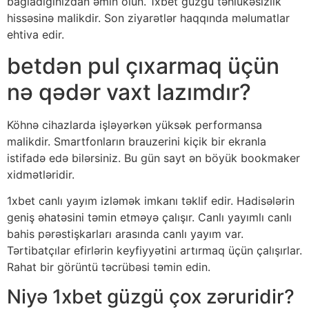
bağladığınızdan əmin olun. 1xbet güzgü təhlükəsizlik
hissəsinə malikdir. Son ziyarətlər haqqında məlumatlar
ehtiva edir.
betdən pul çıxarmaq üçün
nə qədər vaxt lazımdır?
Köhnə cihazlarda işləyərkən yüksək performansa
malikdir. Smartfonların brauzerini kiçik bir ekranla
istifadə edə bilərsiniz. Bu gün sayt ən böyük bookmaker
xidmətləridir.
1xbet canlı yayım izləmək imkanı təklif edir. Hadisələrin
geniş əhatəsini təmin etməyə çalışır. Canlı yayımlı canlı
bahis pərəstişkarları arasında canlı yayım var.
Tərtibatçılar efirlərin keyfiyyətini artırmaq üçün çalışırlar.
Rahat bir görüntü təcrübəsi təmin edin.
Niyə 1xbet güzgü çox zəruridir?