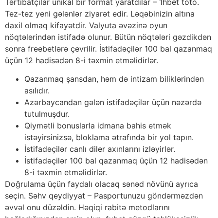
Tərtibatçılar unikal bir format yaratdılar – 1hbet toto.
Tez-tez yeni gələnlər ziyarət edir. Ləqəbinizin altına
daxil olmaq kifayətdir. Valyuta əvəzinə oyun
nöqtələrindən istifadə olunur. Bütün nöqtələri gəzdikdən
sonra freebetlərə çevrilir. İstifadəçilər 100 bal qazanmaq
üçün 12 hadisədən 8-i təxmin etməlidirlər.
Qazanmaq şansdan, həm də intizam biliklərindən
asılıdır.
Azərbaycandan gələn istifadəçilər üçün nəzərdə
tutulmuşdur.
Qiymətli bonuslarla idmana bahis etmək
istəyirsinizsə, bloklama ətrafında bir yol tapın.
İstifadəçilər canlı diler axınlarını izləyirlər.
İstifadəçilər 100 bal qazanmaq üçün 12 hadisədən
8-i təxmin etməlidirlər.
Doğrulama üçün faydalı olacaq sənəd növünü ayrıca
seçin. Səhv qeydiyyat – Pasportunuzu göndərməzdən
əvvəl onu düzəldin. Həqiqi rabitə metodlarını