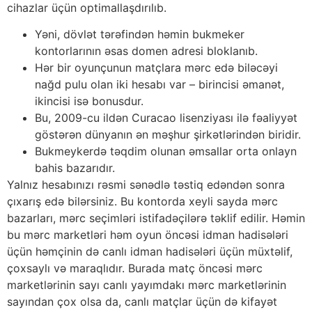
cihazlar üçün optimallaşdırılıb.
Yəni, dövlət tərəfindən həmin bukmeker
kontorlarının əsas domen adresi bloklanıb.
Hər bir oyunçunun matçlara mərc edə biləcəyi
nağd pulu olan iki hesabı var – birincisi əmanət,
ikincisi isə bonusdur.
Bu, 2009-cu ildən Curacao lisenziyası ilə fəaliyyət
göstərən dünyanın ən məşhur şirkətlərindən biridir.
Bukmeykerdə təqdim olunan əmsallar orta onlayn
bahis bazarıdır.
Yalnız hesabınızı rəsmi sənədlə təstiq edəndən sonra
çıxarış edə bilərsiniz. Bu kontorda xeyli sayda mərc
bazarları, mərc seçimləri istifadəçilərə təklif edilir. Həmin
bu mərc marketləri həm oyun öncəsi idman hadisələri
üçün həmçinin də canlı idman hadisələri üçün müxtəlif,
çoxsaylı və maraqlıdır. Burada matç öncəsi mərc
marketlərinin sayı canlı yayımdakı mərc marketlərinin
sayından çox olsa da, canlı matçlar üçün də kifayət