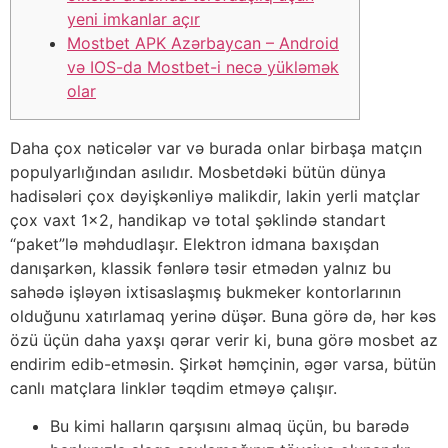
yeni imkanlar açır
Mostbet APK Azərbaycan – Android
və IOS-da Mostbet-i necə yükləmək
olar
Daha çox nəticələr var və burada onlar birbaşa matçın
populyarlığından asılıdır. Mosbetdəki bütün dünya
hadisələri çox dəyişkənliyə malikdir, lakin yerli matçlar
çox vaxt 1×2, handikap və total şəklində standart
“paket”lə məhdudlaşır. Elektron idmana baxışdan
danışarkən, klassik fənlərə təsir etmədən yalnız bu
sahədə işləyən ixtisaslaşmış bukmeker kontorlarının
olduğunu xatırlamaq yerinə düşər. Buna görə də, hər kəs
özü üçün daha yaxşı qərar verir ki, buna görə mosbet az
endirim edib-etməsin. Şirkət həmçinin, əgər varsa, bütün
canlı matçlara linklər təqdim etməyə çalışır.
Bu kimi halların qarşısını almaq üçün, bu barədə