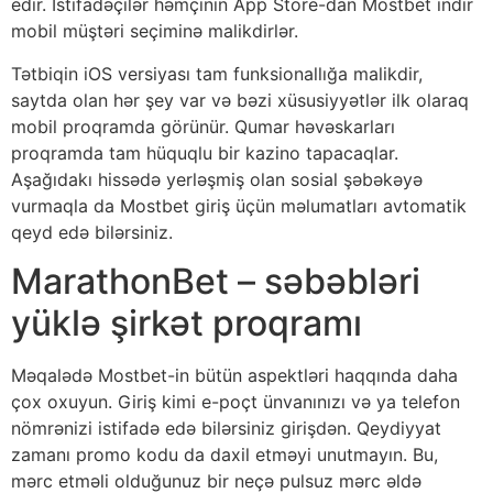
edir. İstifadəçilər həmçinin App Store-dan Mostbet indir
mobil müştəri seçiminə malikdirlər.
Tətbiqin iOS versiyası tam funksionallığa malikdir,
saytda olan hər şey var və bəzi xüsusiyyətlər ilk olaraq
mobil proqramda görünür. Qumar həvəskarları
proqramda tam hüquqlu bir kazino tapacaqlar.
Aşağıdakı hissədə yerləşmiş olan sosial şəbəkəyə
vurmaqla da Mostbet giriş üçün məlumatları avtomatik
qeyd edə bilərsiniz.
MarathonBet – səbəbləri
yüklə şirkət proqramı
Məqalədə Mostbet-in bütün aspektləri haqqında daha
çox oxuyun. Giriş kimi e-poçt ünvanınızı və ya telefon
nömrənizi istifadə edə bilərsiniz girişdən. Qeydiyyat
zamanı promo kodu da daxil etməyi unutmayın. Bu,
mərc etməli olduğunuz bir neçə pulsuz mərc əldə