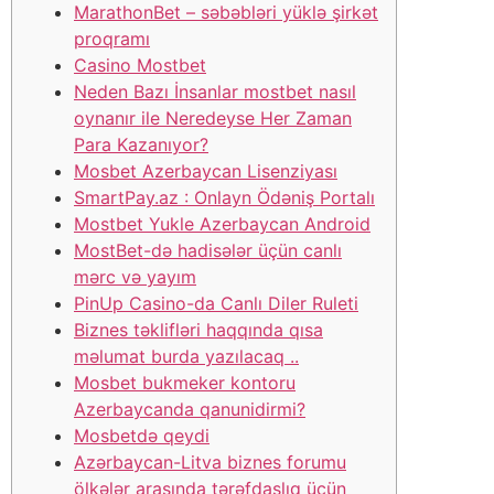
MarathonBet – səbəbləri yüklə şirkət
proqramı
Casino Mostbet
Neden Bazı İnsanlar mostbet nasıl
oynanır ile Neredeyse Her Zaman
Para Kazanıyor?
Mosbet Azerbaycan Lisenziyası
SmartPay.az : Onlayn Ödəniş Portalı
Mostbet Yukle Azerbaycan Android
MostBet-də hadisələr üçün canlı
mərc və yayım
PinUp Casino-da Canlı Diler Ruleti
Biznes təklifləri haqqında qısa
məlumat burda yazılacaq ..
Mosbet bukmeker kontoru
Azerbaycanda qanunidirmi?
Mosbetdə qeydi
Azərbaycan-Litva biznes forumu
ölkələr arasında tərəfdaşlıq üçün