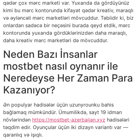
qədər çox mərc marketi var. Yuxarıda da gördüyünüz
kimi bu mərc kontorunda kifayət qədər kreativ, maraqlı
və əyləncəli mərc marketləri mövcuddur. Təbiidir ki, biz
onlardan sadəcə bir neçəsini burada qeyd etdik, mərc
kontorunda yuxarıda gördüklərinizdən daha maraqlı,
daha kreativ mərc marketləri də mövcuddur.
Neden Bazı İnsanlar
mostbet nasıl oynanır ile
Neredeyse Her Zaman Para
Kazanıyor?
Ən populyar hadisələr üçün uzunyrounku bahis
bağlamaq mümkündür. Ümumilikdə, sayt 19 idman
növlərindən
https://mostbet-azerbaijan.xyz
hadisələri
təqdim edir. Oyunçular üçün iki dizayn variantı var —
qaranlıq və işıqlı.