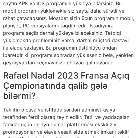
saytın APK və iOS proqramını yükləyə bilərsiniz. Bu
mobil proqramı yükləməklə siz sayta daha sürətli və
rahat çatacaqsınız. Mostbet sizin üçün proqramın mobil,
planşet, PC versiyalarını təqdim edir. İstədiyiniz
proqramı seçib dərhal yükləyə biləcəksiniz. Tətbiqi
yükləməkdə probleminiz varsa, dərhal müştəri dəstəyi
ilə əlaqə saxlayın. Bu proqramın üstünlüyü ondan
ibarətdir ki, proqramı sonradan yükləsəniz belə, yenidən
qeydiyyatdan keçməyinizə ehtiyac qalmayacaq.
Rafael Nadal 2023 Fransa Açıq
Çempionatında qalib gələ
bilərmi?
Təklifin ölçüsü və istifadə şərtləri administrasiya
tərəfindən fərdi olaraq təyin edilir. Tətil və yaddaqalan
tarixlər üçün onlayn qumar platforması eksklüziv
promosyonlar və əlavə vəsait əldə etmək imkanı təklif