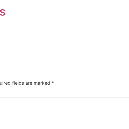
s
uired fields are marked
*