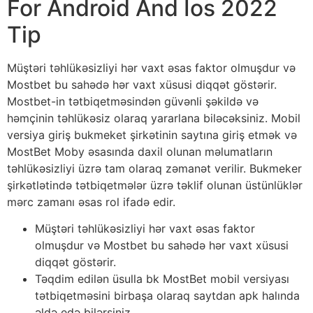
For Android And Ios 2022
Tip
Müştəri təhlükəsizliyi hər vaxt əsas faktor olmuşdur və
Mostbet bu sahədə hər vaxt xüsusi diqqət göstərir.
Mostbet-in tətbiqetməsindən güvənli şəkildə və
həmçinin təhlükəsiz olaraq yararlana biləcəksiniz. Mobil
versiya giriş bukmeket şirkətinin saytına giriş etmək və
MostBet Moby əsasında daxil olunan məlumatların
təhlükəsizliyi üzrə tam olaraq zəmanət verilir. Bukmeker
şirkətlətində tətbiqetmələr üzrə təklif olunan üstünlüklər
mərc zamanı əsas rol ifadə edir.
Müştəri təhlükəsizliyi hər vaxt əsas faktor
olmuşdur və Mostbet bu sahədə hər vaxt xüsusi
diqqət göstərir.
Təqdim edilən üsulla bk MostBet mobil versiyası
tətbiqetməsini birbaşa olaraq saytdan apk halında
əldə edə bilərsiniz.