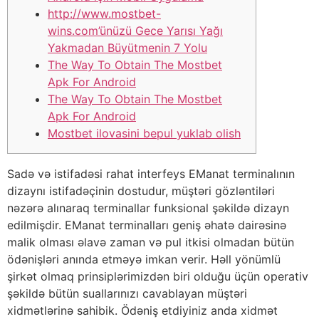
http://www.mostbet-
wins.com’ünüzü Gece Yarısı Yağı
Yakmadan Büyütmenin 7 Yolu
The Way To Obtain The Mostbet
Apk For Android
The Way To Obtain The Mostbet
Apk For Android
Mostbet ilovasini bepul yuklab olish
Sadə və istifadəsi rahat interfeys EManat terminalının
dizaynı istifadəçinin dostudur, müştəri gözləntiləri
nəzərə alınaraq terminallar funksional şəkildə dizayn
edilmişdir. EManat terminalları geniş əhatə dairəsinə
malik olması əlavə zaman və pul itkisi olmadan bütün
ödənişləri anında etməyə imkan verir. Həll yönümlü
şirkət olmaq prinsiplərimizdən biri olduğu üçün operativ
şəkildə bütün suallarınızı cavablayan müştəri
xidmətlərinə sahibik. Ödəniş etdiyiniz anda xidmət