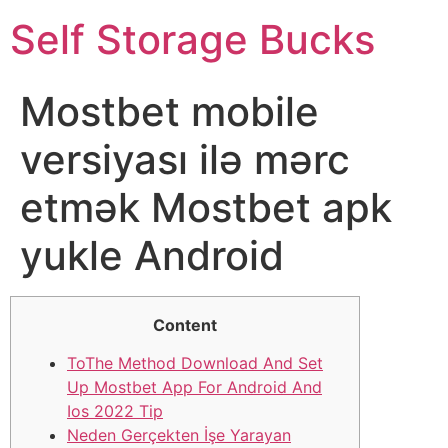
Self Storage Bucks
Mostbet mobile
versiyası ilə mərc
etmək Mostbet apk
yukle Android
Content
ToThe Method Download And Set
Up Mostbet App For Android And
Ios 2022 Tip
Neden Gerçekten İşe Yarayan