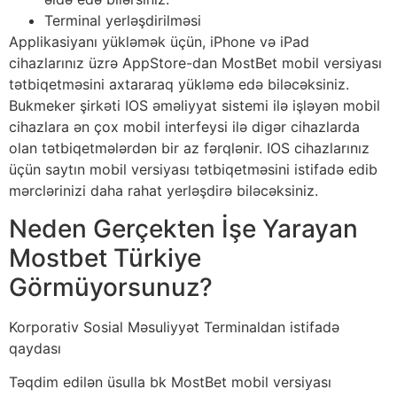
Terminal yerləşdirilməsi
Applikasiyanı yükləmək üçün, iPhone və iPad
cihazlarınız üzrə AppStore-dan MostBet mobil versiyası
tətbiqetməsini axtararaq yükləmə edə biləcəksiniz.
Bukmeker şirkəti IOS əməliyyat sistemi ilə işləyən mobil
cihazlara ən çox mobil interfeysi ilə digər cihazlarda
olan tətbiqetmələrdən bir az fərqlənir. IOS cihazlarınız
üçün saytın mobil versiyası tətbiqetməsini istifadə edib
mərclərinizi daha rahat yerləşdirə biləcəksiniz.
Neden Gerçekten İşe Yarayan
Mostbet Türkiye
Görmüyorsunuz?
Korporativ Sosial Məsuliyyət Terminaldan istifadə
qaydası
Təqdim edilən üsulla bk MostBet mobil versiyası