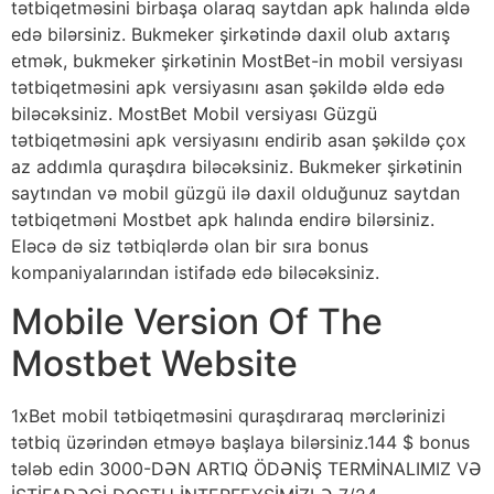
tətbiqetməsini birbaşa olaraq saytdan apk halında əldə
edə bilərsiniz. Bukmeker şirkətində daxil olub axtarış
etmək, bukmeker şirkətinin MostBet-in mobil versiyası
tətbiqetməsini apk versiyasını asan şəkildə əldə edə
biləcəksiniz. MostBet Mobil versiyası Güzgü
tətbiqetməsini apk versiyasını endirib asan şəkildə çox
az addımla quraşdıra biləcəksiniz. Bukmeker şirkətinin
saytından və mobil güzgü ilə daxil olduğunuz saytdan
tətbiqetməni Mostbet apk halında endirə bilərsiniz.
Eləcə də siz tətbiqlərdə olan bir sıra bonus
kompaniyalarından istifadə edə biləcəksiniz.
Mobile Version Of The
Mostbet Website
1xBet mobil tətbiqetməsini quraşdıraraq mərclərinizi
tətbiq üzərindən etməyə başlaya bilərsiniz.144 $ bonus
tələb edin 3000-DƏN ARTIQ ÖDƏNİŞ TERMİNALIMIZ VƏ