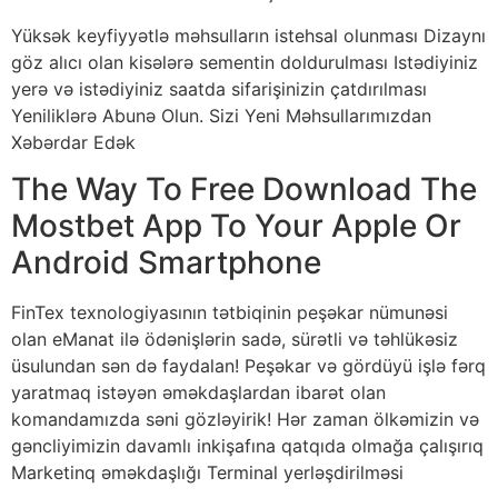
Yüksək keyfiyyətlə məhsulların istehsal olunması Dizaynı
göz alıcı olan kisələrə sementin doldurulması Istədiyiniz
yerə və istədiyiniz saatda sifarişinizin çatdırılması
Yeniliklərə Abunə Olun. Sizi Yeni Məhsullarımızdan
Xəbərdar Edək
The Way To Free Download The
Mostbet App To Your Apple Or
Android Smartphone
FinTex texnologiyasının tətbiqinin peşəkar nümunəsi
olan eManat ilə ödənişlərin sadə, sürətli və təhlükəsiz
üsulundan sən də faydalan! Peşəkar və gördüyü işlə fərq
yaratmaq istəyən əməkdaşlardan ibarət olan
komandamızda səni gözləyirik! Hər zaman ölkəmizin və
gəncliyimizin davamlı inkişafına qatqıda olmağa çalışırıq
Marketinq əməkdaşlığı Terminal yerləşdirilməsi