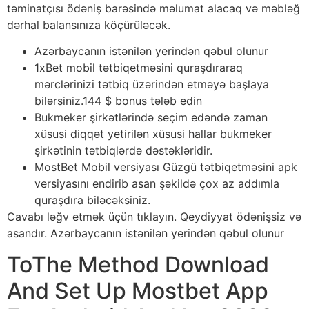
təminatçısı ödəniş barəsində məlumat alacaq və məbləğ
dərhal balansınıza köçürüləcək.
Azərbaycanın istənilən yerindən qəbul olunur
1xBet mobil tətbiqetməsini quraşdıraraq
mərclərinizi tətbiq üzərindən etməyə başlaya
bilərsiniz.144 $ bonus tələb edin
Bukmeker şirkətlərində seçim edəndə zaman
xüsusi diqqət yetirilən xüsusi hallar bukmeker
şirkətinin tətbiqlərdə dəstəkləridir.
MostBet Mobil versiyası Güzgü tətbiqetməsini apk
versiyasını endirib asan şəkildə çox az addımla
quraşdıra biləcəksiniz.
Cavabı ləğv etmək üçün tıklayın. Qeydiyyat ödənişsiz və
asandır. Azərbaycanın istənilən yerindən qəbul olunur
ToThe Method Download
And Set Up Mostbet App