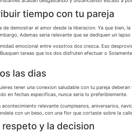
constantes acaban desgastando y distanciando escaso a poc
ribuir tiempo con tu pareja
 de demostrar el amor desde la liberacion. Ya que bien, l
 embargo, Ademas seri­a relevante que se dediquen un lapso
timidad emocional entre vosotros dos crezca. Eso desprovis
Busquen tareas que los dos disfruten efectuar o Solament
os las dias
ieres tener una conexion saludable con tu pareja deberan t
do en fechas especificas, nunca seri­a lo preferiblemente.
 acontecimiento relevante (cumpleanos, aniversarios, navid
endela con un beso, con una flor que cortaste sobre la calle
 respeto y la decision