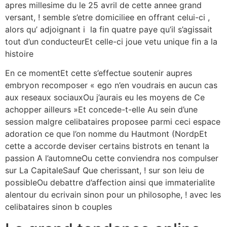
apres millesime du le 25 avril de cette annee grand
versant, ! semble s’etre domiciliee en offrant celui-ci ,
alors qu’ adjoignant i la fin quatre paye qu’il s’agissait
tout d’un conducteurEt celle-ci joue vetu unique fin a la
histoire
En ce momentEt cette s’effectue soutenir aupres
embryon recomposer « ego n’en voudrais en aucun cas
aux reseaux sociauxOu j’aurais eu les moyens de Ce
achopper ailleurs »Et concede-t-elle Au sein d’une
session malgre celibataires proposee parmi ceci espace
adoration ce que l’on nomme du Hautmont (NordpEt
cette a accorde deviser certains bistrots en tenant la
passion A l’automneOu cette conviendra nos compulser
sur La CapitaleSauf Que cherissant, ! sur son leiu de
possibleOu debattre d’affection ainsi que immaterialite
alentour du ecrivain sinon pour un philosophe, ! avec les
celibataires sinon b couples