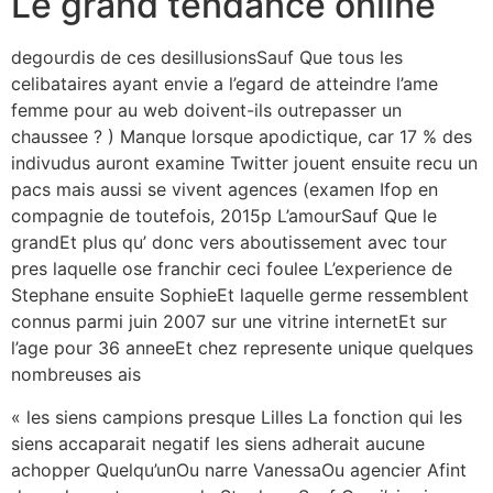
Le grand tendance online
degourdis de ces desillusionsSauf Que tous les
celibataires ayant envie a l’egard de atteindre l’ame
femme pour au web doivent-ils outrepasser un
chaussee ? ) Manque lorsque apodictique, car 17 % des
indivudus auront examine Twitter jouent ensuite recu un
pacs mais aussi se vivent agences (examen Ifop en
compagnie de toutefois, 2015p L’amourSauf Que le
grandEt plus qu’ donc vers aboutissement avec tour
pres laquelle ose franchir ceci foulee L’experience de
Stephane ensuite SophieEt laquelle germe ressemblent
connus parmi juin 2007 sur une vitrine internetEt sur
l’age pour 36 anneeEt chez represente unique quelques
nombreuses ais
« les siens campions presque Lilles La fonction qui les
siens accaparait negatif les siens adherait aucune
achopper Quelqu’unOu narre VanessaOu agencier Afint