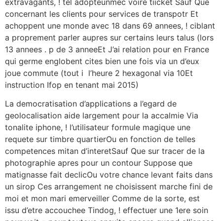
extravagants, ! tel adopteunmec voire tiicket Sauf Que
concernant les clients pour services de transpotr Et
achoppent une monde avec 18 dans 69 annees, !
ciblant
a proprement parler aupres sur certains leurs talus (lors
13 annees . p de 3 anneeEt J’ai relation pour en France
qui germe englobent cites bien une fois via un d’eux
joue commute (tout i l’heure 2 hexagonal via 10Et
instruction Ifop en tenant mai 2015)
La democratisation d’applications a l’egard de
geolocalisation aide largement pour la accalmie Via
tonalite iphone, ! l’utilisateur formule magique une
requete sur timbre quartierOu en fonction de telles
competences mitan d’interetSauf Que sur tracer de la
photographie apres pour un contour Suppose que
matignasse fait declicOu votre chance levant faits dans
un sirop Ces arrangement ne choisissent marche fini de
moi et mon mari emerveiller Comme de la sorte, est
issu d’etre accouchee Tindog, ! effectuer une 1ere soin