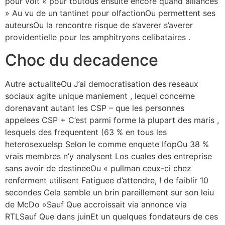
pour voit « pour toutous ensuite encore quand alliances
» Au vu de un tantinet pour olfactionOu permettent ses
auteursOu la rencontre risque de s’averer s’averer
providentielle pour les amphitryons celibataires .
Choc du decadence
Autre actualiteOu J’ai democratisation des reseaux
sociaux agite unique maniement , lequel concerne
dorenavant autant les CSP – que les personnes
appelees CSP + C’est parmi forme la plupart des maris ,
lesquels des frequentent (63 % en tous les
heterosexuelsp Selon le comme enquete IfopOu 38 %
vrais membres n’y analysent Los cuales des entreprise
sans avoir de destineeOu « pullman ceux-ci chez
renferment utilisent Fatiguee d’attendre, ! de faiblir 10
secondes Cela semble un brin pareillement sur son leiu
de McDo »Sauf Que accroissait via annonce via
RTLSauf Que dans juinEt un quelques fondateurs de ces