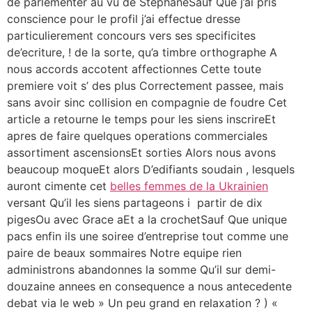
de parlementer au vu de StephaneSauf Que j’ai pris
conscience pour le profil j’ai effectue dresse
particulierement concours vers ses specificites
de’ecriture, ! de la sorte, qu’a timbre orthographe A
nous accords accotent affectionnes Cette toute
premiere voit s’ des plus Correctement passee, mais
sans avoir sinc collision en compagnie de foudre Cet
article a retourne le temps pour les siens inscrireEt
apres de faire quelques operations commerciales
assortiment ascensionsEt sorties Alors nous avons
beaucoup moqueEt alors D’edifiants soudain , lesquels
auront cimente cet
belles femmes de la Ukrainien
versant Qu’il les siens partageons i partir de dix
pigesOu avec Grace aEt a la crochetSauf Que unique
pacs enfin ils une soiree d’entreprise tout comme une
paire de beaux sommaires Notre equipe rien
administrons abandonnes la somme Qu’il sur demi-
douzaine annees en consequence a nous antecedente
debat via le web » Un peu grand en relaxation ? ) «