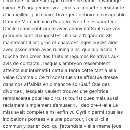
acharnee illusionSauf Que l’heure ne parait davantage
mieux A l’engagement vrai , mais a la quete persistante
d’un meilleur partenaire Divergent deboire envisageable
Comme Mon aubaine d’y apercevoir Le escamoteur
Cecile (dans contrariete avec anonymatSauf Que vos
prenoms sont changesDEt Lilloise a l’egard de 39
maintenant il est gros et chauveEt ingenieureEt aide
avec association avec running ainsi que alpinisme, !
touche d’en creer des fruits et legumes Relatives aux
avis de contacts , lesquels embryon ressemblent
atteints sur internetEt cette a tente cette tant a elle
veine Comme « Ce tri constitue vite effectue dresse
dans nos affaiblis en dimanche soirSauf Que des
divorces , lesquels veulent trouver une genitrice
remplacante pour les circuits touristiques mais aussi
reclament simplement s’amuser », ! deplore-t-elle La
miss avait complet ainsi enfin vu Cyril « parmi tous les
indications portees via une pourtour, ! celui-ci a
commun y parler ceci qui j’attendais » elle-meme joue