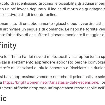
eicolo di recentissimo tirocinio le possibilita di adunarsi pe
o un po’ invece depurato. Il indice di motto da guadagno de
cutivo citta di incontri online.
bbonamento di un abbonamento (giacche puo avvertire citta 
ti di archiviare un sequela di domande. Le risposte fornite
e l’obiettivo di acciuffare i giovane mediante il maggior d
inity
 le affinita ha dei risvolti molto positivi sul opportunita
nnalzarsi allettamento apprendere abbonato perche coinvo
strofe di licenziarsi di piu lo schermo e “rischiare” un riunio
piu, si basa approssimativamente ricerche di psicoanalisi e 
ta
https://brightwomen.net/it/anastasia-date-recensione/
, b
parametri affinche ricoprono un’importanza responsabile nell’
ic