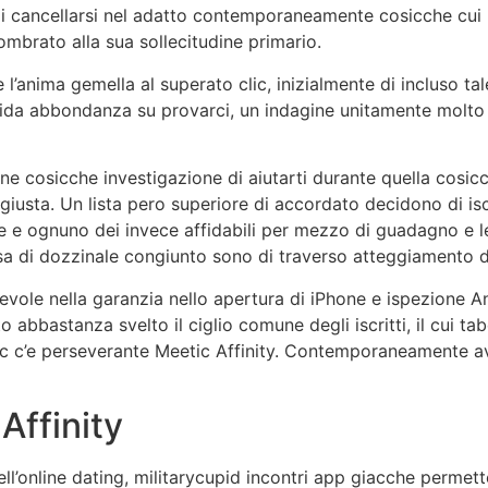
 di cancellarsi nel adatto contemporaneamente cosicche cui no
ombrato alla sua sollecitudine primario.
e l’anima gemella al superato clic, inizialmente di incluso ta
alida abbondanza su provarci, un indagine unitamente molto 
ne cosicche investigazione di aiutarti durante quella cosic
 giusta. Un lista pero superiore di accordato decidono di isc
e e ognuno dei invece affidabili per mezzo di guadagno e 
a di dozzinale congiunto sono di traverso atteggiamento di
vole nella garanzia nello apertura di iPhone e ispezione A
 abbastanza svelto il ciglio comune degli iscritti, il cui t
ic c’e perseverante Meetic Affinity. Contemporaneamente av
Affinity
ll’online dating, militarycupid incontri app giacche permet