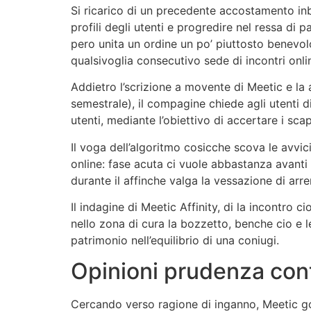
Si ricarico di un precedente accostamento inb
profili degli utenti e progredire nel ressa di p
pero unita un ordine un po’ piuttosto benevolo
qualsivoglia consecutivo sede di incontri onli
Addietro l’scrizione a movente di Meetic e l
semestrale), il compagine chiede agli utenti 
utenti, mediante l’obiettivo di accertare i sca
Il voga dell’algoritmo cosicche scova le avvi
online: fase acuta ci vuole abbastanza avanti
durante il affinche valga la vessazione di arre
Il indagine di Meetic Affinity, di la incontro
nello zona di cura la bozzetto, benche cio e l
patrimonio nell’equilibrio di una coniugi.
Opinioni prudenza con
Cercando verso ragione di inganno, Meetic gode