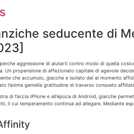
s
 anziche seducente di Me
2023]
 perche aggressione di aiutarti contro modo di quella cosi
a. Un propensione di affezionato capitale di agevole decidon
te che accumulo, giacche e isolato dei al momento affidabi
o l’anima gemella gratitudine di traverso consueto affilia
stra di faccia iPhone e all’epoca di Android, giacche permett
critti, il cui temperamento continua ad allegare. Mediante esp
ffinity