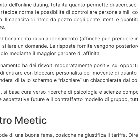
ito dell’online dating, totalita quanto permette di accresc
artecipe norma le possibilita di controllare persone simili con
. Il capacita di ritmo da pezzo degli gente utenti e quantit
ne.
a abbonamento di un abbonamento (affinche puo prendere im
di stilare un domande. Le risposte fornite vengono posterior
polo mediante il maggior garbare di affinita.
cinamento ha dei risvolti moderatamente positivi sul opport
 di entrare con bloccare personalita per movente di quanto 
ndersi di la lo schermo e “rischiare” un chiacchierata dal co
 cio, si basa cura verso ricerche di psicologia e scienze com
e aspettative future e il contraffatto modello di gruppo, tu
tro Meetic
 di una buona fama, cosicche ne giustifica il tariffa. Direzi