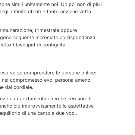
rsone simili unitamente noi. Un po’ non di piu il
gli infinita utenti e tanto anziche vetta
rimunerazione, trimestrale oppure
 vengono seguente incrociate corrispondenza
iletto bbwcupid di contiguita.
 speso verso comprendere le persone online:
lga nel compromesso evo, persona ameno
ne dal cordiale.
scienze comportamentali perche cercano di
enche cio improvvisamente le aspettative
equilibrio di una canto a due voci.