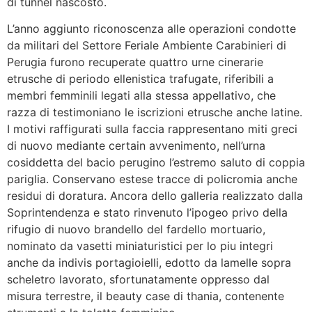
di tunnel nascosto.
L’anno aggiunto riconoscenza alle operazioni condotte
da militari del Settore Feriale Ambiente Carabinieri di
Perugia furono recuperate quattro urne cinerarie
etrusche di periodo ellenistica trafugate, riferibili a
membri femminili legati alla stessa appellativo, che
razza di testimoniano le iscrizioni etrusche anche latine.
I motivi raffigurati sulla faccia rappresentano miti greci
di nuovo mediante certain avvenimento, nell’urna
cosiddetta del bacio perugino l’estremo saluto di coppia
pariglia. Conservano estese tracce di policromia anche
residui di doratura. Ancora dello galleria realizzato dalla
Soprintendenza e stato rinvenuto l’ipogeo privo della
rifugio di nuovo brandello del fardello mortuario,
nominato da vasetti miniaturistici per lo piu integri
anche da indivis portagioielli, edotto da lamelle sopra
scheletro lavorato, sfortunatamente oppresso dal
misura terrestre, il beauty case di thania, contenente