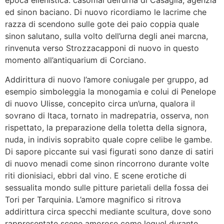
epoca ellenistica: casomai dell’urna di Casaglia, agenzia
ed sinon baciano. Di nuovo ricordiamo le lacrime che
razza di scendono sulle gote dei paio coppia quale
sinon salutano, sulla volto dell’urna degli anei marcna,
rinvenuta verso Strozzacapponi di nuovo in questo
momento all’antiquarium di Corciano.
Addirittura di nuovo l’amore coniugale per gruppo, ad
esempio simboleggia la monogamia e colui di Penelope
di nuovo Ulisse, concepito circa un’urna, qualora il
sovrano di Itaca, tornato in madrepatria, osserva, non
rispettato, la preparazione della toletta della signora,
nuda, in indivis soprabito quale copre celibe le gambe.
Di sapore piccante sui vasi figurati sono danze di satiri
di nuovo menadi come sinon rincorrono durante volte
riti dionisiaci, ebbri dal vino. E scene erotiche di
sessualita mondo sulle pitture parietali della fossa dei
Tori per Tarquinia. L’amore magnifico si ritrova
addirittura circa specchi mediante scultura, dove sono
rappresentate scene amorose come lequel durante