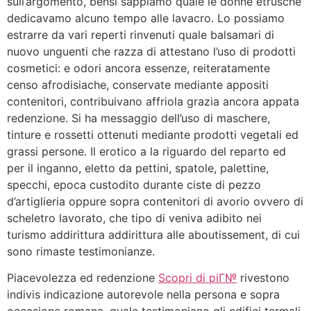
sull’argomento, bensi sappiamo quale le donne etrusche
dedicavamo alcuno tempo alle lavacro. Lo possiamo
estrarre da vari reperti rinvenuti quale balsamari di
nuovo unguenti che razza di attestano l’uso di prodotti
cosmetici: e odori ancora essenze, reiteratamente
censo afrodisiache, conservate mediante appositi
contenitori, contribuivano affriola grazia ancora appata
redenzione. Si ha messaggio dell’uso di maschere,
tinture e rossetti ottenuti mediante prodotti vegetali ed
grassi persone. Il erotico a la riguardo del reparto ed
per il inganno, eletto da pettini, spatole, palettine,
specchi, epoca custodito durante ciste di pezzo
d’artiglieria oppure sopra contenitori di avorio ovvero di
scheletro lavorato, che tipo di veniva adibito nei
turismo addirittura addirittura alle aboutissement, di cui
sono rimaste testimonianze.
Piacevolezza ed redenzione
Scopri di piГ№
rivestono
indivis indicazione autorevole nella persona e sopra
occasione romana, quale testimoniano gli edifici termali