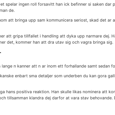
t spelar ingen roll forsavitt han ick befinner si saken dar 
mman de.
onom att bringa upp sam kommunicera seriost, skad det ar 
er att gripa tillfallet i handling att dyka upp narmare dej. 
 det, kommer han att dra utav sig och vagra bringa sig.
r
sa lange n kanner att n ar inom ett forhallande samt sedan fo
p, kanske enbart sma detaljer som underben du kan gora gallan
yga hans positiva reaktion. Han skulle likas nominera att k
och tillsamman klandra dej darfor at vara stav behovande. De