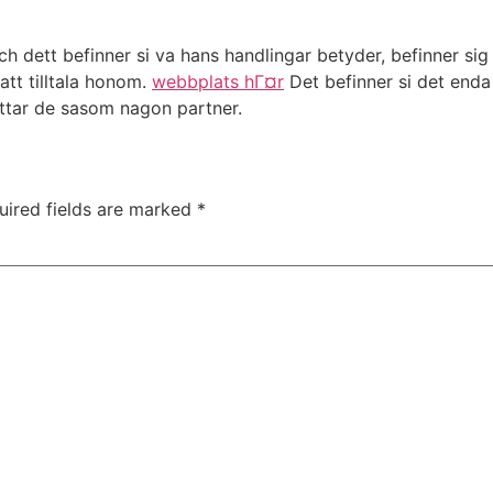
h dett befinner si va hans handlingar betyder, befinner si
att tilltala honom.
webbplats hГ¤r
Det befinner si det enda 
ttar de sasom nagon partner.
uired fields are marked
*