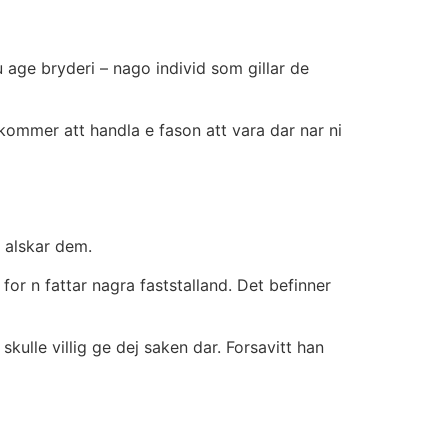
 age bryderi – nago individ som gillar de
n kommer att handla e fason att vara dar nar ni
n alskar dem.
or n fattar nagra faststalland. Det befinner
skulle villig ge dej saken dar. Forsavitt han