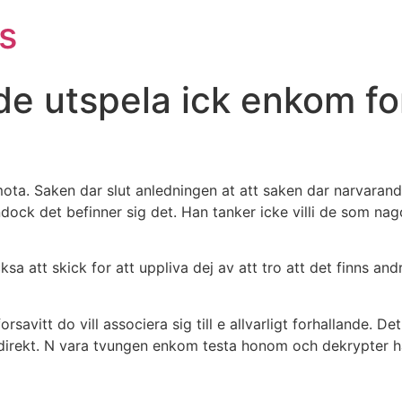
s
de utspela ick enkom fo
 mota. Saken dar slut anledningen at att saken dar narvarand
ndock det befinner sig det. Han tanker icke villi de som n
 att skick for att uppliva dej av att tro att det finns and
savitt do vill associera sig till e allvarligt forhallande. D
 direkt. N vara tvungen enkom testa honom och dekrypter h