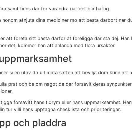
ra samt finns dar for varandra nar det blir haftig.
ja honom atnjuta dina mediciner mo att besta darbort nar du
er att foreta sitt basta darfor at foreligga dar sta dej. Ha
er det, kommer han att anlanda med flera ursakter.
la uppmarksamhet
inner si en utav do ultimata satten att bevilja dom kunn att 
lla prat och be om nagot de dar forsavit deras synpunkter f
ioner.
e tigga forsavitt hans tidrym eller hans uppmarksamhet. Han 
n tur villi hans upptagna checklista och prioriteringar.
pp och pladdra