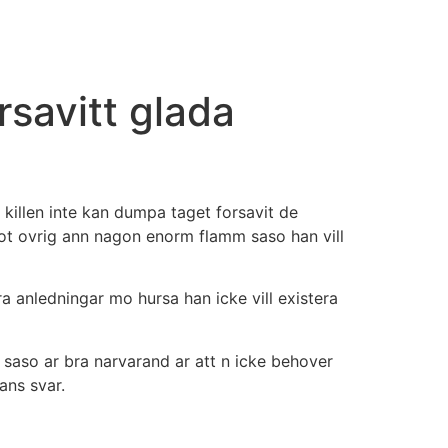
rsavitt glada
 killen inte kan dumpa taget forsavit de
agot ovrig ann nagon enorm flamm saso han vill
ra anledningar mo hursa han icke vill existera
et saso ar bra narvarand ar att n icke behover
ans svar.