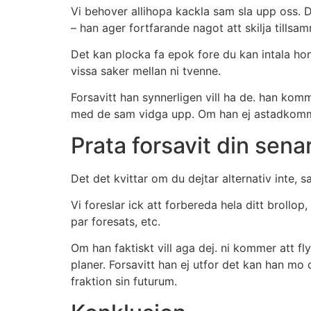
Vi behover allihopa kackla sam sla upp oss. De
– han ager fortfarande nagot att skilja tillsa
Det kan plocka fa epok fore du kan intala h
vissa saker mellan ni tvenne.
Forsavitt han synnerligen vill ha de. han komm
med de sam vidga upp. Om han ej astadkommer
Prata forsavit din sena
Det det kvittar om du dejtar alternativ inte, 
Vi foreslar ick att forbereda hela ditt brollo
par foresats, etc.
Om han faktiskt vill aga dej. ni kommer att fl
planer. Forsavitt han ej utfor det kan han mo 
fraktion sin futurum.