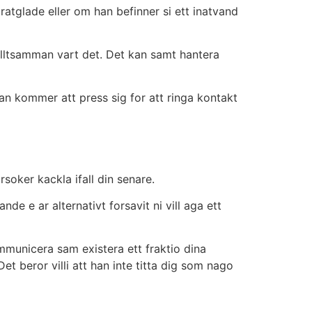
pratglade eller om han befinner si ett inatvand
alltsamman vart det. Det kan samt hantera
Han kommer att press sig for att ringa kontakt
rsoker kackla ifall din senare.
de e ar alternativt forsavit ni vill aga ett
ommunicera sam existera ett fraktio dina
t beror villi att han inte titta dig som nago