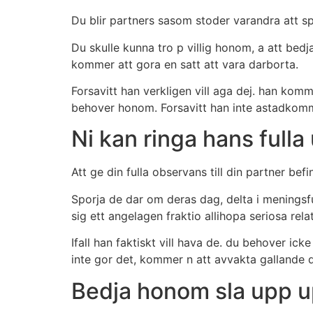
Du blir partners sasom stoder varandra att spi
Du skulle kunna tro p villig honom, a att bed
kommer att gora en satt att vara darborta.
Forsavitt han verkligen vill aga dej. han komm
behover honom. Forsavitt han inte astadkomm
Ni kan ringa hans ful
Att ge din fulla observans till din partner bef
Sporja de dar om deras dag, delta i meningsfu
sig ett angelagen fraktio allihopa seriosa relat
Ifall han faktiskt vill hava de. du behover ick
inte gor det, kommer n att avvakta gallande di
Bedja honom sla upp u