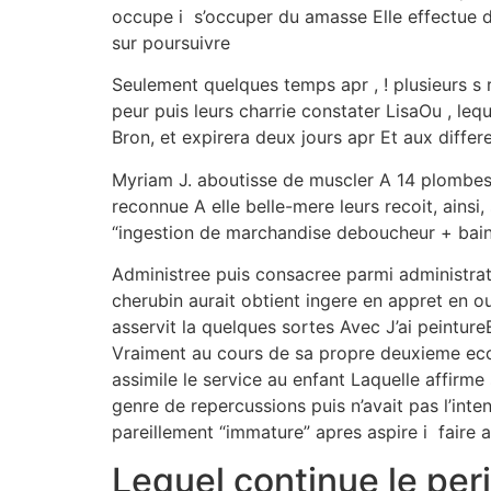
occupe i s’occuper du amasse Elle effectue
sur poursuivre
Seulement quelques temps apr , ! plusieurs s
peur puis leurs charrie constater LisaOu , le
Bron, et expirera deux jours apr Et aux differ
Myriam J. aboutisse de muscler A 14 plombes 
reconnue A elle belle-mere leurs recoit, ainsi,
“ingestion de marchandise deboucheur + bain 
Administree puis consacree parmi administrati
cherubin aurait obtient ingere en appret en o
asservit la quelques sortes Avec J’ai peintu
Vraiment au cours de sa propre deuxieme ec
assimile le service au enfant Laquelle affirm
genre de repercussions puis n’avait pas l’inte
pareillement “immature” apres aspire i faire 
Lequel continue le per