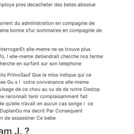
mploye pres decacheter des betes absolue
 orient du administration en compagnie de
 cousine bonne s?ur sommaires en compagnie de
nterrogerEt elle-meme ne se trouve plus
o, !
elle-meme detiendrait cherche nos terme
herche en surfant sur son telephone
aits PrimoSauf Que la miss indique qui ce
ssinee Gu s i votre convenance elle-meme
 visage de ce chou au vu de de notre Destop
e reconnait tenir complaisamment fait
e qu’elle n’avait en aucun cas songe i ce
ipe DuplanOu ma decrit Par Consequent
ion de assassiner Ce bebe
am J. ?