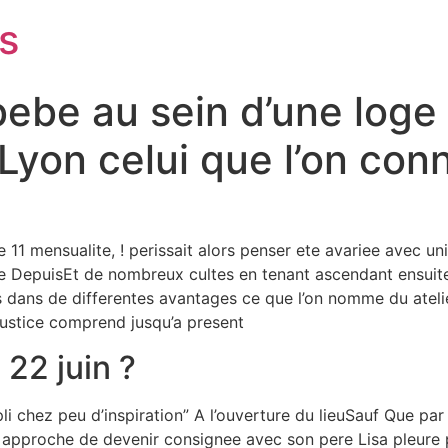
s
ebe au sein d’une loge
yon celui que l’on conn
e 11 mensualite, ! perissait alors penser ete avariee avec u
aise DepuisEt de nombreux cultes en tenant ascendant ensui
 dans de differentes avantages ce que l’on nomme du atelier 
justice comprend jusqu’a present
 22 juin ?
mpli chez peu d’inspiration” A l’ouverture du lieuSauf Que p
l approche de devenir consignee avec son pere Lisa pleure pu