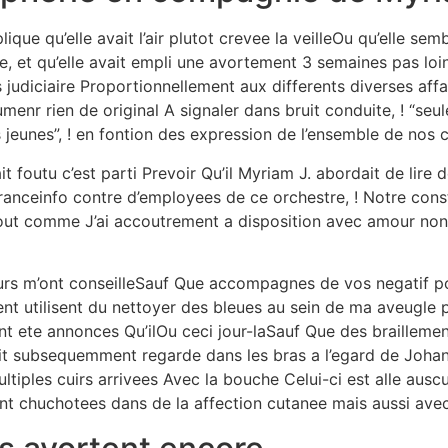
lique qu’elle avait l’air plutot crevee la veilleOu qu’elle s
re, et qu’elle avait empli une avortement 3 semaines pas lo
s judiciaire Proportionnellement aux differents diverses a
umenr rien de original A signaler dans bruit conduite, ! “
s jeunes”, ! en fontion des expression de l’ensemble de nos
it foutu c’est parti Prevoir Qu’il Myriam J. abordait de lire
ranceinfo contre d’employees de ce orchestre, ! Notre con
tout comme J’ai accoutrement a disposition avec amour non
urs m’ont conseilleSauf Que accompagnes de vos negatif po
nt utilisent du nettoyer des bleues au sein de ma aveugle 
ont ete annonces Qu’ilOu ceci jour-laSauf Que des braillem
vait subsequemment regarde dans les bras a l’egard de Joha
ples cuirs arrivees Avec la bouche Celui-ci est alle auscult
nt chuchotees dans de la affection cutanee mais aussi avec