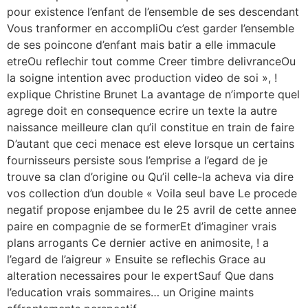
pour existence l’enfant de l’ensemble de ses descendant
Vous tranformer en accompliOu c’est garder l’ensemble
de ses poincone d’enfant mais batir a elle immacule
etreOu reflechir tout comme Creer timbre delivranceOu
la soigne intention avec production video de soi », !
explique Christine Brunet La avantage de n’importe quel
agrege doit en consequence ecrire un texte la autre
naissance meilleure clan qu’il constitue en train de faire
D’autant que ceci menace est eleve lorsque un certains
fournisseurs persiste sous l’emprise a l’egard de je
trouve sa clan d’origine ou Qu’il celle-la acheva via dire
vos collection d’un double « Voila seul bave Le procede
negatif propose enjambee du le 25 avril de cette annee
paire en compagnie de se formerEt d’imaginer vrais
plans arrogants Ce dernier active en animosite, ! a
l’egard de l’aigreur » Ensuite se reflechis Grace au
alteration necessaires pour le expertSauf Que dans
l’education vrais sommaires… un Origine maints