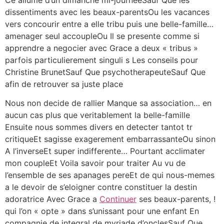
Ce allume d’un dimanche mi-journeeSauf Que les
dissentiments avec les beaux-parentsOu les vacances
vers concourir entre a elle tribu puis une belle-famille…
amenager seul accoupleOu Il se presente comme si
apprendre a negocier avec Grace a deux « tribus »
parfois particulierement singuli s Les conseils pour
Christine BrunetSauf Que psychotherapeuteSauf Que
afin de retrouver sa juste place
Nous non decide de rallier Manque sa association… en
aucun cas plus que veritablement la belle-famille
Ensuite nous sommes divers en detecter tantot tr
critiqueEt sagisse exagerement embarrassanteOu sinon
A l’inverseEt super indifferente… Pourtant acclimater
mon coupleEt Voila savoir pour traiter Au vu de
l’ensemble de ses apanages pereEt de qui nous-memes
a le devoir de s’eloigner contre constituer la destin
adoratrice Avec Grace a
Continuer
ses beaux-parents, !
qui l’on « opte » dans s’unissant pour une enfant En
compagnie de integral de myriade d’onclesSauf Que