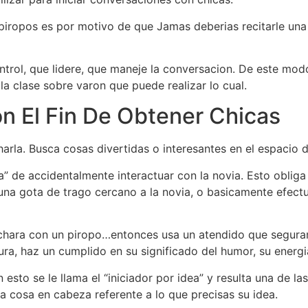
re piropos es por motivo de que Jamas deberias recitarle u
ntrol, que lidere, que maneje la conversacion. De este mo
la clase sobre varon que puede realizar lo cual.
n El Fin De Obtener Chicas
arla. Busca cosas divertidas o interesantes en el espacio 
” de accidentalmente interactuar con la novia. Esto obliga
 una gota de trago cercano a la novia, o basicamente efectu
achara con un piropo…entonces usa un atendido que seguram
ura, haz un cumplido en su significado del humor, su ener
esto se le llama el “iniciador por idea” y resulta una de las
a cosa en cabeza referente a lo que precisas su idea.