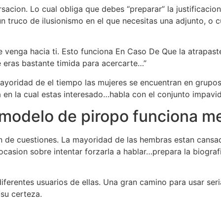
rsacion. Lo cual obliga que debes “preparar” la justificacio
un truco de ilusionismo en el que necesitas una adjunto, o c
ue venga hacia ti. Esto funciona En Caso De Que la atrapas
e eras bastante timida para acercarte…”
mayoridad de el tiempo las mujeres se encuentran en grupo
a en la cual estas interesado…habla con el conjunto impavi
e modelo de piropo funciona m
on de cuestiones. La mayoridad de las hembras estan cansad
casion sobre intentar forzarla a hablar…prepara la biografi
ferentes usuarios de ellas. Una gran camino para usar seri
 su certeza.