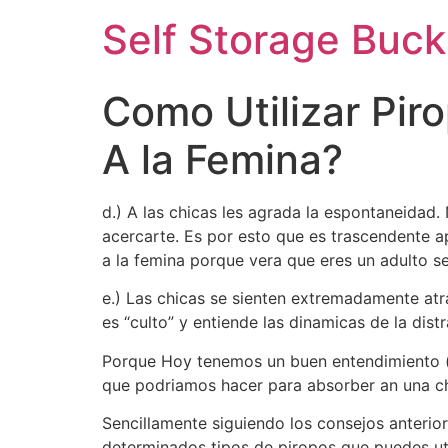
Self Storage Buck
Como Utilizar Pi
A la Femina?
d.) A las chicas les agrada la espontaneidad.
acercarte. Es por esto que es trascendente a
a la femina porque vera que eres un adulto s
e.) Las chicas se sienten extremadamente atr
es “culto” y entiende las dinamicas de la dist
Porque Hoy tenemos un buen entendimiento (d
que podri­amos hacer para absorber an una c
Sencillamente siguiendo los consejos anteriore
determinados tipos de piropos que puedes uti