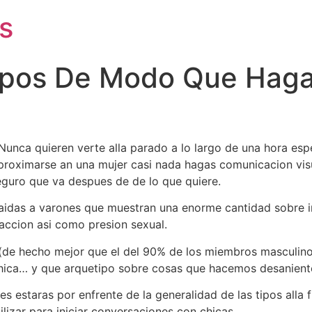
s
ropos De Modo Que Hag
 Nunca quieren verte alla parado a lo largo de una hora esp
proximarse an una mujer casi nada hagas comunicacion visu
eguro que va despues de de lo que quiere.
aidas a varones que muestran una enorme cantidad sobre in
raccion asi­ como presion sexual.
e hecho mejor que el del 90% de los miembros masculinos
hica… y que arquetipo sobre cosas que hacemos desaniente
s estaras por enfrente de la generalidad de las tipos alla f
lizar para iniciar conversaciones con chicas.