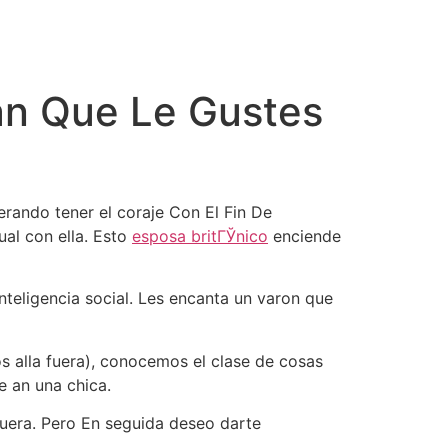
an Que Le Gustes
erando tener el coraje Con El Fin De
al con ella. Esto
esposa britГЎnico
enciende
teligencia social. Les encanta un varon que
 alla fuera), conocemos el clase de cosas
 an una chica.
uera.
Pero En seguida deseo darte