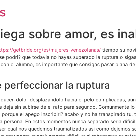
s
ciega sobre amor, es in
ttps://getbride.org/es/mujeres-venezolanas/
tiempo su novi
, se podri? que todavia no hayas superado la ruptura o siga
r con el alumno, es importante que consigas pasar plana d
 perfeccionar la ruptura
roducen dolor desplazandolo hacia el pelo complicadas, a
s deja sin subirse de el rato para segundo. Comunmente lo
 porque el apego inscribiri? acabo y no ha transpirado tu,
tra persona. En estos momentos nunca separado seri­a dific
 ser cual nos quedemos traumatizados asi­ como dejemos s