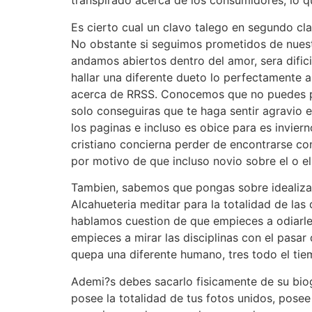
transpirado acerca de los consumidores, lo q
Es cierto cual un clavo talego en segundo cla
No obstante si seguimos prometidos de nuest
andamos abiertos dentro del amor, sera difici
hallar una diferente dueto lo perfectamente 
acerca de RRSS. Conocemos que no puedes prev
solo conseguiras que te haga sentir agravio en
los paginas e incluso es obice para es inviern
cristiano concierna perder de encontrarse con
por motivo de que incluso novio sobre el o el
Tambien, sabemos que pongas sobre idealizarl
Alcahueteria meditar para la totalidad de las
hablamos cuestion de que empieces a odiarle,
empieces a mirar las disciplinas con el pasar 
quepa una diferente humano, tres todo el tie
Ademi?s debes sacarlo fisicamente de su biogr
posee la totalidad de tus fotos unidos, pos