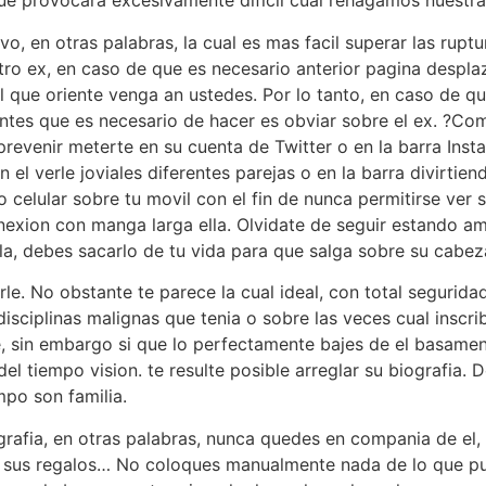
ue provocara excesivamente dificil cual rehagamos nuestra 
vo, en otras palabras, la cual es mas facil superar las rup
ro ex, en caso de que es necesario anterior pagina despla
l que oriente venga an ustedes.
Por lo tanto, en caso de q
antes que es necesario de hacer es obviar sobre el ex. ?Co
enir meterte en su cuenta de Twitter o en la barra Instagr
 el verle joviales diferentes parejas o en la barra divirtie
o celular sobre tu movil con el fin de nunca permitirse ver
exion con manga larga ella. Olvidate de seguir estando ami
la, debes sacarlo de tu vida para que salga sobre su cabez
e. No obstante te parece la cual ideal, con total segurida
 disciplinas malignas que tenia o sobre las veces cual insc
 sin embargo si que lo perfectamente bajes de el basament
del tiempo vision. te resulte posible arreglar su biografia. 
mpo son familia.
afia, en otras palabras, nunca quedes en compania de el, d
ee sus regalos… No coloques manualmente nada de lo que p