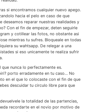
realidad.
turas si encontramos cualquier nuevo apego.
zandolo hacia el pelo en caso de que
ue deseamos reparar nuestras realidades y
mo? Con el fin de empezar, deten seguirle
am y cotillear las fotos, no obstante asi
ndose mientras tu sufres. Bloqueale en todas
 siquiera su wahtsapp. De relegar a una
stades si eso unicamente te realiza sufrir
a.
d que nunca lo perfectamente es.
ribiri? porto erradamente en tu caso… No
o en el que lo colocaste con el fin de que
Debes descuidar tu circulo libre para que
evuelvele la totalidad de las partencias,
ueda recordarte en el novio por motivo de