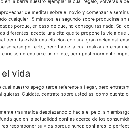
 en la barra nuestro ejemplar la cual regalo, volveras a pe
provechar de meditar sobre el novio y comenzar a sentir u
rado cualquier 15 minutos, es segundo sobre producirse an
cadas porque, en caso de que, no conseguiras nada. Sal c
s diferentes, acepta una cita que te propone la vieja que 
l permita existir una citacion con una gran recien estrenad
personarse perfecto, pero fiable la cual realiza apreciar me
e incluso efectuarse un rollete, pero posteriormente impo
el vida
ual nuestro apego tarde referente a llegar, pero entretant
l quieras. Cuidate, centrate sobre usted asi­ como cuenta 
ente traumatica desplazandolo hacia el pelo, sin embargo 
unda que en la actualidad confias acerca de los consumid
iras recomponer su vida porque nunca confiaras lo perfec